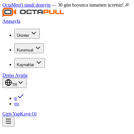
OctaMeet'i şimdi deneyin
— 30 gün boyunca tamamen ücretsiz! 🎉
Anasayfa
Ürünler
Kurumsal
Kaynaklar
Demo Ayarla
TR
tr
en
Giriş Yap
Kayıt Ol