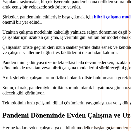
Yapılan araştırmalar, birçok işverenin pandemi sona erdikten sonra bi
artık geniş bir yelpazede sektörlere yayıldı.
Şirketler, pandeminin etkileriyle başa çıkmak için
hibrit çalışma mod
önemli bir yer edindi.
Uzaktan çalışma modelinin kalıcılığı yalnızca salgın dönemine özgü 
çalışanlar için uzaktan çalışma, iş verimliliğini artıran bir model olar
Çalışanlar, ofiste geçirdikleri uzun saatler yerine daha esnek ve kend
ve çalışma saatlerine bağlı stres faktörlerini de ortadan kaldırdı.
Pandeminin iş dünyası üzerindeki etkisi hala devam ederken, uzaktan ça
dönemde de uzaktan veya hibrit çalışma modellerini sürdüreceğini göst
Artık şirketler, çalışanlarının fiziksel olarak ofiste bulunmasına gerek 
Sonuç olarak, pandemiyle birlikte zorunlu olarak hayatımıza giren uz
edecek gibi görünüyor.
Teknolojinin hızlı gelişimi, dijital çözümlerin yaygınlaşması ve iş dü
Pandemi Döneminde Evden Çalışma ve Uza
Her ne kadar evden çalışma ya da hibrit modeller başlangıçta modern i