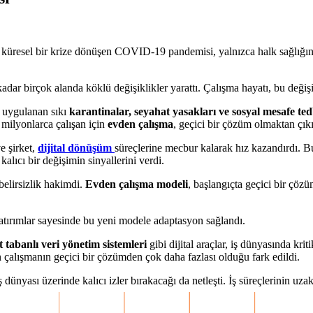
 küresel bir krize dönüşen COVID-19 pandemisi, yalnızca halk sağlığın
dar birçok alanda köklü değişiklikler yarattı. Çalışma hayatı, bu değişi
 uygulanan sıkı
karantinalar, seyahat yasakları ve sosyal mesafe ted
e milyonlarca çalışan için
evden çalışma
, geçici bir çözüm olmaktan çık
e şirket,
dijital dönüşüm
süreçlerine mecbur kalarak hız kazandırdı. Bu
lıcı bir değişimin sinyallerini verdi.
belirsizlik hakimdi.
Evden çalışma modeli
, başlangıçta geçici bir çöz
yatırımlar sayesinde bu yeni modele adaptasyon sağlandı.
t tabanlı veri yönetim sistemleri
gibi dijital araçlar, iş dünyasında kr
en çalışmanın geçici bir çözümden çok daha fazlası olduğu fark edildi.
dünyası üzerinde kalıcı izler bırakacağı da netleşti. İş süreçlerinin uzak