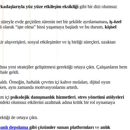
rkadaşlarıyla yüz yüze etkileşim eksikliği
gibi bir dizi olumsuz
len süreyle evde geçirilen sürenin net bir şekilde ayrılamaması
, iş-özel
kli olarak “işte olma” hissi yaşamaya başladı ve bu durum,
kişisel
 alışverişleri, sosyal etkileşimler ve iş birliği süreçleri, uzaktan
a yeni stratejiler geliştirmesi gerektiği ortaya çıktı. Çalışanların hem
hale geldi.
ı. Örneğin, haftalık çevrim içi kahve molaları, dijital oyun
arken, aynı zamanda motivasyonlarını artırdı.
im içi
psikolojik danışmanlık hizmetleri
,
stres yönetimi atölyeleri
rindeki olumsuz etkilerini azaltmak adına kritik bir rol oynamaya
ektiği de ortaya çıktı.
banlı depolama
gibi çözümler sunan platformları
ve
anlık