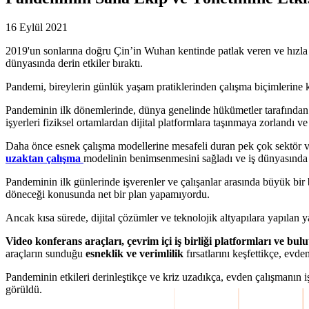
16 Eylül 2021
2019'un sonlarına doğru Çin’in Wuhan kentinde patlak veren ve hızla
dünyasında derin etkiler bıraktı.
Pandemi, bireylerin günlük yaşam pratiklerinden çalışma biçimlerine ka
Pandeminin ilk dönemlerinde, dünya genelinde hükümetler tarafından
işyerleri fiziksel ortamlardan dijital platformlara taşınmaya zorlandı v
Daha önce esnek çalışma modellerine mesafeli duran pek çok sektör v
uzaktan çalışma
modelinin benimsenmesini sağladı ve iş dünyasında ka
Pandeminin ilk günlerinde işverenler ve çalışanlar arasında büyük bir 
döneceği konusunda net bir plan yapamıyordu.
Ancak kısa sürede, dijital çözümler ve teknolojik altyapılara yapılan 
Video konferans araçları, çevrim içi iş birliği platformları ve bulu
araçların sunduğu
esneklik ve verimlilik
fırsatlarını keşfettikçe, evd
Pandeminin etkileri derinleştikçe ve kriz uzadıkça, evden çalışmanın iş 
görüldü.