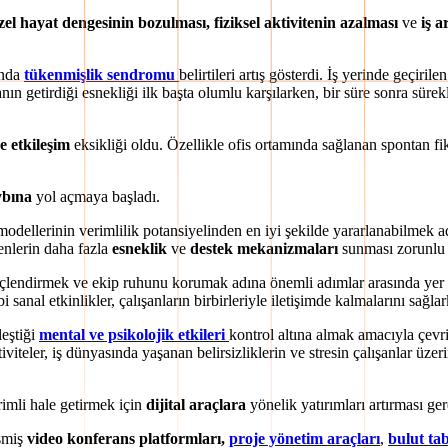
özel hayat dengesinin bozulması, fiziksel aktivitenin azalması
ve
iş a
ında
tükenmişlik sendromu
belirtileri artış gösterdi. İş yerinde geçiri
n getirdiği esnekliği ilk başta olumlu karşılarken, bir süre sonra süre
e etkileşim
eksikliği oldu. Özellikle ofis ortamında sağlanan spontan fikir
ybına
yol açmaya başladı.
dellerinin verimlilik potansiyelinden en iyi şekilde yararlanabilmek adın
renlerin daha fazla
esneklik
ve
destek mekanizmaları
sunması zorunlu 
çlendirmek ve ekip ruhunu korumak adına önemli adımlar arasında yer ald
sanal etkinlikler, çalışanların birbirleriyle iletişimde kalmalarını sağl
leştiği
mental ve psikolojik etkileri
kontrol altına almak amacıyla çevr
viteler, iş dünyasında yaşanan belirsizliklerin ve stresin çalışanlar üze
rimli hale getirmek için
dijital araçlara
yönelik yatırımları artırması ger
şmiş
video konferans platformları,
proje yönetim araçları
,
bulut ta