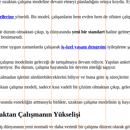
le uzaktan çalışma modeline devam etmeyi planladığını ortaya koydu. Esk
ellerine
yöneldi. Bu model, çalışanların hem evden hem de ofisten çalı
bir durum olmaktan çıkıp, iş dünyasında
yeni bir standart
haline gelmey
ak benimsendi.
ilerine uygun zamanlarda çalışarak
iş-özel yaşam dengesini
iyileştirme ş
lışma modelinin geleceği de tartışılmaya devam ediyor. Yapılan anketler
eriyor. Bu durum, çalışma hayatında bir devrim niteliği taşıyor.
kalmadan işlerini sürdürebileceklerini biliyor ve buna göre iş süreçlerini
aktan çalışma modeli, sadece kısa vadeli bir çözüm olmaktan çıkıp, gel
nyasında esnekliğin artmasıyla birlikte, uzaktan çalışma modelinin iş h
ktan Çalışmanın Yükselişi
ş dünyasının yeni normali ve daha verimli bir çalışma düzeni olarak gö