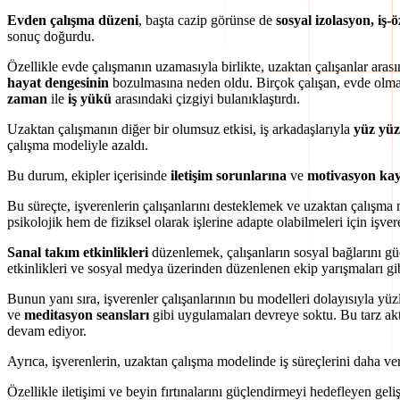
Evden çalışma düzeni
, başta cazip görünse de
sosyal izolasyon, iş-
sonuç doğurdu.
Özellikle evde çalışmanın uzamasıyla birlikte, uzaktan çalışanlar aras
hayat dengesinin
bozulmasına neden oldu. Birçok çalışan, evde olmanı
zaman
ile
iş yükü
arasındaki çizgiyi bulanıklaştırdı.
Uzaktan çalışmanın diğer bir olumsuz etkisi, iş arkadaşlarıyla
yüz yüz
çalışma modeliyle azaldı.
Bu durum, ekipler içerisinde
iletişim sorunlarına
ve
motivasyon ka
Bu süreçte, işverenlerin çalışanlarını desteklemek ve uzaktan çalışma mo
psikolojik hem de fiziksel olarak işlerine adapte olabilmeleri için işve
Sanal takım etkinlikleri
düzenlemek, çalışanların sosyal bağlarını gü
etkinlikleri ve sosyal medya üzerinden düzenlenen ekip yarışmaları gibi 
Bunun yanı sıra, işverenler çalışanlarının bu modelleri dolayısıyla yüz
ve
meditasyon seansları
gibi uygulamaları devreye soktu. Bu tarz akti
devam ediyor.
Ayrıca, işverenlerin, uzaktan çalışma modelinde iş süreçlerini daha ve
Özellikle iletişimi ve beyin fırtınalarını güçlendirmeyi hedefleyen geli