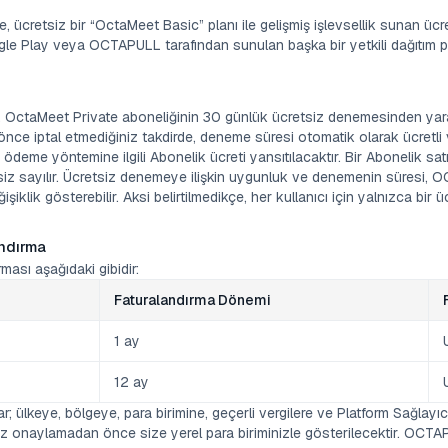
 ücretsiz bir “OctaMeet Basic” planı ile gelişmiş işlevsellik sunan ücre
le Play veya OCTAPULL tarafından sunulan başka bir yetkili dağıtım p
lar, OctaMeet Private aboneliğinin 30 günlük ücretsiz denemesinden yar
önce iptal etmediğiniz takdirde, deneme süresi otomatik olarak ücretli
deme yöntemine ilgili Abonelik ücreti yansıtılacaktır. Bir Abonelik sa
rsiz sayılır. Ücretsiz denemeye ilişkin uygunluk ve denemenin süresi,
ğişiklik gösterebilir. Aksi belirtilmedikçe, her kullanıcı için yalnızca bi
andırma
ması aşağıdaki gibidir:
Faturalandırma Dönemi
1 ay
12 ay
r; ülkeye, bölgeye, para birimine, geçerli vergilere ve Platform Sağlayıcı
siz onaylamadan önce size yerel para biriminizle gösterilecektir. OCT