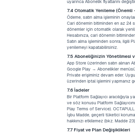
uyarınca Abonelik fiyatlarını değiştire
7.4 Otomatik Yenileme (Önemli
Ödeme, satın alma işleminin onayla
Cari dönemin bitiminden en az 24 sa
dönemler için otomatik olarak yenile
Hesabınıza, cari dönemin bitiminden 
Satın alma işleminden sonra, ilgili 
yenilemeyi kapatabilirsiniz.
7.5 Aboneliğinizin Yönetilmesi v
App Store üzerinden satın alınan Ab
Google Play → Abonelikler menüsünd
Private erişiminiz devam eder. Uygul
üzerinden iptal işlemini yapmanız g
7.6 İadeler
Bir Platform Sağlayıcı aracılığıyla ya
ve söz konusu Platform Sağlayıcını
Play Terms of Service). OCTAPULL, P
İşbu Madde, geçerli tüketici koruma
hakkınızı etkilemez (bkz. Madde 23)
7.7 Fiyat ve Plan Değişiklikleri