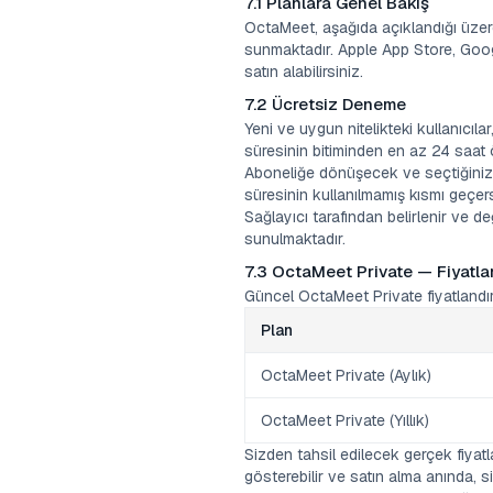
7.1 Planlara Genel Bakış
OctaMeet, aşağıda açıklandığı üzere,
sunmaktadır. Apple App Store, Goog
satın alabilirsiniz.
7.2 Ücretsiz Deneme
Yeni ve uygun nitelikteki kullanıcı
süresinin bitiminden en az 24 saat 
Aboneliğe dönüşecek ve seçtiğiniz ö
süresinin kullanılmamış kısmı geçe
Sağlayıcı tarafından belirlenir ve de
sunulmaktadır.
7.3 OctaMeet Private — Fiyatl
Güncel OctaMeet Private fiyatlandır
Plan
OctaMeet Private (Aylık)
OctaMeet Private (Yıllık)
Sizden tahsil edilecek gerçek fiyatla
gösterebilir ve satın alma anında, 