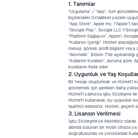
1. Tanımlar
“Uygulama” / “App”, tüm güncelleme
biçimindeki OctaMeet yazılım uygul
“App Store”, Apple Inc. (“Apple”) tar
“Google Play”, Google LLC (“Google”
“Platform Sağlayıcı”, Apple'ı, Google
“Kullanıcı İçeriği”, Hizmet aracılığıy
mesajı, görseli, profil bilgisini veya 
“Abonelik”, Bölüm 7'de açıklandığı ş
“Kullanım Kuralları”, duruma göre,
kurallarını ifade eder.
2. Uygunluk ve Yaş Koşullar
Bir hesap oluşturmak ve Hizmet'i ku
göstermek için gereken daha yüksek
Hizmet'i yalnızca işbu Sözleşme ile 
Hizmet'i kullanarak, bu uygunluk koş
taahhüt edersiniz. Hizmet, geçerli a
3. Lisansın Verilmesi
İşbu Sözleşme'ye kesintisiz olara
altında bulunan bir mobil cihaza ya 
doğrultusunda ve yürürlükteki Kullan