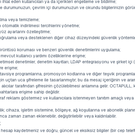
ı ihlal eden kullanıcıları ya da içerikleri engelleme ve bildirme;
lme durumunuzun, çevrim içi durumunuzun ve okundu bilgilerinizin görün
alma veya temizleme;
 otomatik indirilmesi tercihlerini yönetme;
yüz ayarlarını özelleştirme;
 doğrulama veya desteklenen diğer cihaz düzeyindeki güvenlik yöntemle
örüntüsü koruması ve benzeri güvenlik denetimlerini uygulama;
mevcut kullanıcı yardımı özelliklerine erişme;
timsel denetimler, denetim kayıtları, LDAP entegrasyonu ve şirket içi 
re erişme;
vsiye programlarına, promosyon kodlarına ve diğer teşvik programlar
çin uçtan uca şifreleme ile tasarlanmıştır; bu da mesaj içeriğinin ve ar
ıcılar tarafından şifresinin çözülebilmesi anlamına gelir. OCTAPULL, kull
htarlara erişime sahip değildir.
f reklamı göstermez ve kullanıcılara istenmeyen tanıtım amaçlı veya s
lirlik; cihaza, işletim sistemine, bölgeye, ağ koşullarına ve abonelik planı
a zaman zaman eklenebilir, değiştirilebilir veya kaldırılabilir.
k
bir hesap kaydetmeniz ve doğru, güncel ve eksiksiz bilgiler (bir cep tele