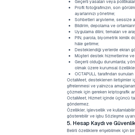
Geçerli yasaları veya politikalar
Profil fotoğrafınızın, son görü
ayarlarınızı yönetme;
Sohbetleri arşivleme, sessize 
Bildirim, depolama ve ortamların
Uygulama dilini, temaları ve ara
PIN, parola, biyometrik kimlik
hâle getirme;
Desteklendiği yerlerde ekran g
Müşteri destek hizmetlerine ve 
Geçerli olduğu durumlarda; yöne
olmak üzere kurumsal özellikle
OCTAPULL tarafından sunulan ta
OctaMeet, desteklenen iletişimler i
şifrelenmesi ve yalnızca amaçlanan al
çözmek için gereken kriptografik ana
OctaMeet, Hizmet içinde üçüncü tara
göndermez.
Özellikler, işlevsellik ve kullanılabi
gösterebilir ve işbu Sözleşme uyarınc
5. Hesap Kaydı ve Güvenli
Belirli özelliklere erişebilmek için 