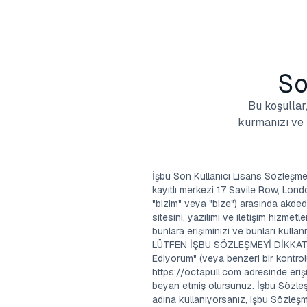
So
Bu koşulla
kurmanızı ve 
İşbu Son Kullanıcı Lisans Sözleşmesi 
kayıtlı merkezi 17 Savile Row, Lon
"bizim" veya "bize") arasında akded
sitesini, yazılımı ve iletişim hizmet
bunlara erişiminizi ve bunları kulla
LÜTFEN İŞBU SÖZLEŞMEYİ DİKKATLE 
Ediyorum" (veya benzeri bir kontrol
https://octapull.com adresinde erişi
beyan etmiş olursunuz. İşbu Sözleş
adına kullanıyorsanız, işbu Sözleş