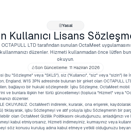
Yasal
n Kullanıcı Lisans Sözleşm
r, OCTAPULL LTD tarafından sunulan OctaMeet uygulamasını i
kullanmanızı düzenler. Hizmeti kullanmadan önce lütfen bunl
okuyun.
Son Güncelleme: 11 Haziran 2026
(bu "Sözleşme" veya "SKLS"), siz ("Kullanıcı", "siz" veya "sizin") ile İng
don, England, W1S 3PN adresinde bulunan bir şirket olan OCTAPULL LTD 
ilen, bağlayıcı bir hukuki sözleşmedir. İşbu Sözleşme, OctaMeet mobil u
lerini ve bunlara ilişkin her türlü güncellemeyi (topluca "Hizmet" veya "O
nmanızı düzenler.
OKUYUNUZ. OctaMeet'i indirerek, kurarak, ona erişerek, kaydolarak 
ü) tıklayarak, işbu Sözleşmeyi ve atıf yoluyla işbu Sözleşmenin bir par
lebilir olan OctaMeet Gizlilik Politikasını okuduğunuzu, anladığınızı ve b
meyi kabul etmiyorsanız, Hizmeti indirmeyiniz, kurmayınız veya kullanm
meyi söz konusu kuruluş adına kabul etmeye yetkili olduğunuzu beyan 