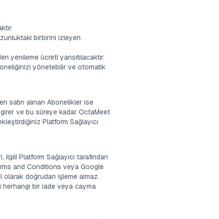
tır.
nluktaki birbirini izleyen
en yenileme ücreti yansıtılacaktır.
oneliğinizi yönetebilir ve otomatik
en satın alınan Abonelikler ise
e girer ve bu süreye kadar OctaMeet
kleştirdiğiniz Platform Sağlayıcı
i, ilgili Platform Sağlayıcı tarafından
 Terms and Conditions veya Google
el olarak doğrudan işleme almaz.
ki herhangi bir iade veya cayma