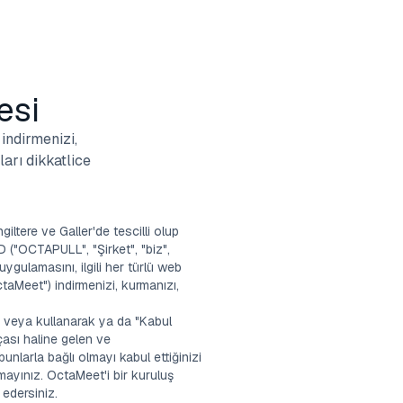
esi
ndirmenizi,
arı dikkatlice
iltere ve Galler'de tescilli olup
("OCTAPULL", "Şirket", "biz",
ygulamasını, ilgili her türlü web
ctaMeet") indirmenizi, kurmanızı,
veya kullanarak ya da "Kabul
çası haline gelen ve
unlarla bağlı olmayı kabul ettiğinizi
ayınız. OctaMeet'i bir kuruluş
edersiniz.