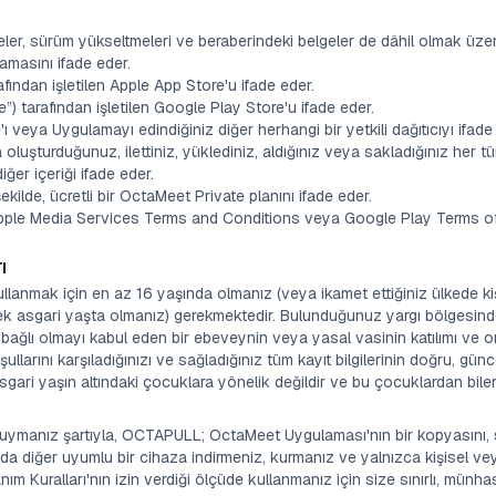
ler, sürüm yükseltmeleri ve beraberindeki belgeler de dâhil olmak üz
amasını ifade eder.
afından işletilen Apple App Store'u ifade eder.
) tarafından işletilen Google Play Store'u ifade eder.
'ı veya Uygulamayı edindiğiniz diğer herhangi bir yetkili dağıtıcıyı ifade
la oluşturduğunuz, ilettiniz, yüklediniz, aldığınız veya sakladığınız her t
diğer içeriği ifade eder.
ekilde, ücretli bir OctaMeet Private planını ifade eder.
 Apple Media Services Terms and Conditions veya Google Play Terms of 
ı
llanmak için en az 16 yaşında olmanız (veya ikamet ettiğiniz ülkede kiş
 asgari yaşta olmanız) gerekmektedir. Bulunduğunuz yargı bölgesinde 
bağlı olmayı kabul eden bir ebeveynin veya yasal vasinin katılımı ve onay
ullarını karşıladığınızı ve sağladığınız tüm kayıt bilgilerinin doğru, g
sgari yaşın altındaki çocuklara yönelik değildir ve bu çocuklardan bile
k uymanız şartıyla, OCTAPULL; OctaMeet Uygulaması'nın bir kopyasını,
da diğer uyumlu bir cihaza indirmeniz, kurmanız ve yalnızca kişisel vey
ım Kuralları'nın izin verdiği ölçüde kullanmanız için size sınırlı, münha