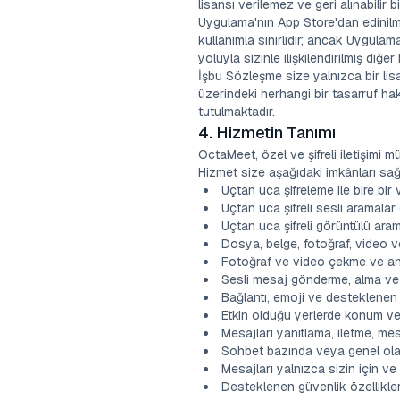
lisansı verilemez ve geri alınabilir b
Uygulama'nın App Store'dan edinilm
kullanımla sınırlıdır; ancak Uygulam
yoluyla sizinle ilişkilendirilmiş diğer
İşbu Sözleşme size yalnızca bir lis
üzerindeki herhangi bir tasarruf ha
tutulmaktadır.
4. Hizmetin Tanımı
OctaMeet, özel ve şifreli iletişimi 
Hizmet size aşağıdaki imkânları sağ
Uçtan uca şifreleme ile bire bi
Uçtan uca şifreli sesli aramalar
Uçtan uca şifreli görüntülü ara
Dosya, belge, fotoğraf, video 
Fotoğraf ve video çekme ve a
Sesli mesaj gönderme, alma ve
Bağlantı, emoji ve desteklenen d
Etkin olduğu yerlerde konum ve
Mesajları yanıtlama, iletme, me
Sohbet bazında veya genel olar
Mesajları yalnızca sizin için ve
Desteklenen güvenlik özellikler