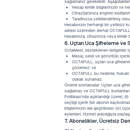
sağlamanız gerekebilir. Aşağıdakil
Hesap kimlik bilgilerinizin ve h
Cihaz(lar)ınıza erişimin kısıtlan
Tarafınızca yetkilendirilmiş ols
Hesabınızın herhangi bir yetkisiz k
adresi üzerinden derhal OCTAPULL'a 
hesabınıza, cihazınıza veya kimlik b
6. Uçtan Uca Şifreleme ve S
OctaMeet, desteklenen iletişimler i
Mesaj, sesli ve görüntülü içerik
OCTAPULL, uçtan uca şifrelenmiş
çözemez; ve
OCTAPULL bu nedenle, hukuki tal
olarak sunamaz.
Önemli sınırlamalar. Uçtan uca şifrel
sağlamaz ve OCTAPULL bunlardan sorum
Politikası'nda açıklandığı üzere); (
seçtiği içerik (bir alıcının kaybolma
bilgilerinizin ele geçirilmesi; (iv) 
eylemleri. Hizmet aracılığıyla payl
7. Abonelikler, Ücretsiz D