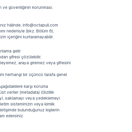
nin ve güvenliğinin korunması;
nız hâlinde,
info@octapull.com
ımı nedeniyle (bkz. Bölüm 6),
in içeriğini kurtaramayabilir.
nlama gelir:
dan şifresi çözülebilir;
nleyemez, araya giremez veya şifresini
ini herhangi bir üçüncü tarafa genel
. Aşağıdakilere karşı koruma
t veriler (metadata) (Gizlilik
tmeyi, saklamayı veya yedeklemeyi
şletim sisteminizin veya kimlik
 iletişimde bulunduğunuz kişilerin
am edersiniz.