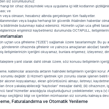
erden siz sorumlusunuz:
erhangi bir cihaz düzeyindeki veya uygulama içi kilit kodlarının gizliliği
ması; ve
un veya olmasın, hesabınız altında gerçekleşen tüm faaliyetler.
ullanımından veya başka herhangi bir güvenlik ihlalinden haberdar olma
bildirimde bulunmayı kabul edersiniz. Hizmetin uçtan uca şifreli tasar
ilgilerinize erişiminizi kaybetmeniz durumunda OCTAPULL, iletişimleriniz
ınırlamaları
çin uçtan uca şifreleme (“E2EE”) sağlamak üzere tasarlanmıştır. Bu şu a
, gönderenin cihazında şifrelenir ve yalnızca amaçlanan alıcı(lar) tarafın
 iletişimlerinizin içeriğini okuyamaz, bunlara erişemez, izleyemez, di
eplere yanıt olarak dahil olmak üzere, söz konusu iletişimlerin içeriğ
eme, katılımcılar arasında aktarım halindeki iletişimlerin içeriğini korur
lu değildir: (i) Hizmet'i işletmek için zorunlu olarak işlenen belirli üs
ii) bir alıcının kopyalamayı, ekran görüntüsünü almayı, iletmeyi, kayde
dan önce yakalayabileceği “kaybolan” mesajlar dahil); (iii) cihazınızın, i
üçüncü taraf hizmetler aracılığıyla oluşturduğunuz yedeklemeler; veya (v)
aşmayı seçtiğiniz bilgi ve içerikten münhasıran siz sorumlu kalmaya dev
eneme, Faturalandırma ve Otomatik Yenileme