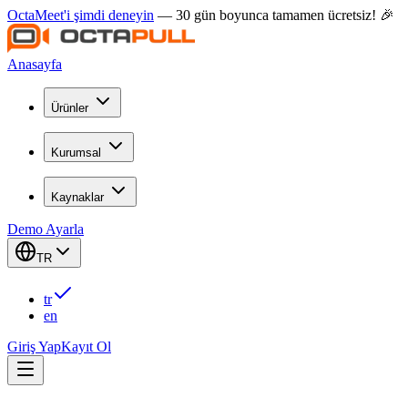
OctaMeet'i şimdi deneyin
— 30 gün boyunca tamamen ücretsiz! 🎉
Anasayfa
Ürünler
Kurumsal
Kaynaklar
Demo Ayarla
TR
tr
en
Giriş Yap
Kayıt Ol