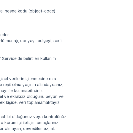
ere, nesne kodu (object-code)
 eder.
ürlü mesajı, dosyayı, belgeyi, sesli
Service'de belirtilen kullanım
isel verilerin işlenmesine rıza
reşit olma yaşının altındaysanız,
ı ile kullanabilirsiniz.
üncel ve eksiksiz olduğunu beyan ve
rek kişisel veri toplamamaktayız.
 sahibi olduğunuz veya kontrolünüz
a kurum içi iletişim amaçlarınız
sır olmayan, devredilemez, alt