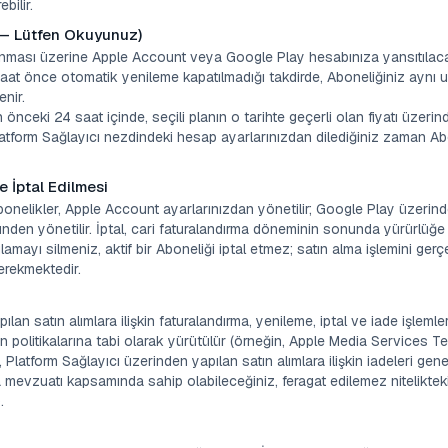
bilir.
 — Lütfen Okuyunuz)
nması üzerine Apple Account veya Google Play hesabınıza yansıtılacak
at önce otomatik yenileme kapatılmadığı takdirde, Aboneliğiniz aynı uzu
nir.
önceki 24 saat içinde, seçili planın o tarihte geçerli olan fiyatı üzerind
Platform Sağlayıcı nezdindeki hesap ayarlarınızdan dilediğiniz zaman Ab
e İptal Edilmesi
onelikler, Apple Account ayarlarınızdan yönetilir; Google Play üzerind
en yönetilir. İptal, cari faturalandırma döneminin sonunda yürürlüğ
amayı silmeniz, aktif bir Aboneliği iptal etmez; satın alma işlemini gerçe
erekmektedir.
pılan satın alımlara ilişkin faturalandırma, yenileme, iptal ve iade işlemler
n politikalarına tabi olarak yürütülür (örneğin, Apple Media Services
latform Sağlayıcı üzerinden yapılan satın alımlara ilişkin iadeleri gen
 mevzuatı kapsamında sahip olabileceğiniz, feragat edilemez nitelikte
.