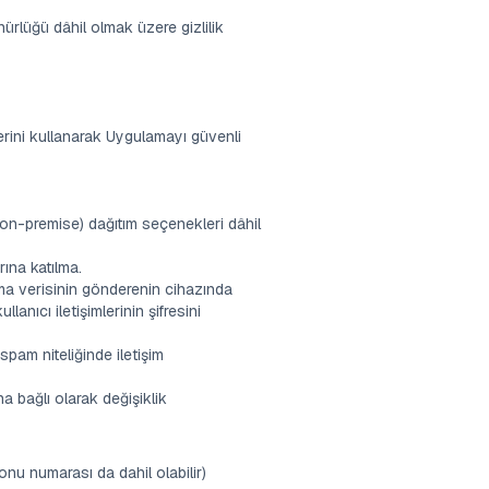
ürlüğü dâhil olmak üzere gizlilik
rini kullanarak Uygulamayı güvenli
(on-premise) dağıtım seçenekleri dâhil
ına katılma.
ama verisinin gönderenin cihazında
anıcı iletişimlerinin şifresini
pam niteliğinde iletişim
na bağlı olarak değişiklik
fonu numarası da dahil olabilir)