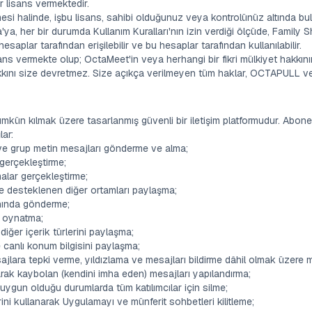
ir lisans vermektedir.
esi halinde, işbu lisans, sahibi olduğunuz veya kontrolünüz altında bu
a'ya, her bir durumda Kullanım Kuralları'nın izin verdiği ölçüde, Family 
 hesaplar tarafından erişilebilir ve bu hesaplar tarafından kullanılabilir.
ans vermekte olup; OctaMeet'in veya herhangi bir fikri mülkiyet hakkını
kkını size devretmez. Size açıkça verilmeyen tüm haklar, OCTAPULL ve 
mümkün kılmak üzere tasarlanmış güvenli bir iletişim platformudur. Abonel
lar:
r ve grup metin mesajları gönderme ve alma;
 gerçekleştirme;
malar gerçekleştirme;
ve desteklenen diğer ortamları paylaşma;
nında gönderme;
 oynatma;
iğer içerik türlerini paylaşma;
 canlı konum bilgisini paylaşma;
sajlara tepki verme, yıldızlama ve mesajları bildirme dâhil olmak üzere 
ak kaybolan (kendini imha eden) mesajları yapılandırma;
 uygun olduğu durumlarda tüm katılımcılar için silme;
ini kullanarak Uygulamayı ve münferit sohbetleri kilitleme;