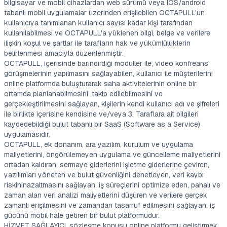
bilgisayar ve mobil cihazlardan web sürümü veya IOS/android
tabanlı mobil uygulamalar üzerinden erişilebilen OCTAPULL'un
kullanıcıya tanımlanan kullanıcı sayısı kadar kişi tarafından
kullanılabilmesi ve OCTAPULL'a yüklenen bilgi, belge ve verilere
ilişkin koşul ve şartlar ile tarafların hak ve yükümlülüklerin
belirlenmesi amacıyla düzenlenmiştir.
OCTAPULL, içerisinde barındırdığı modüller ile, video konfreans
görüşmelerinin yapılmasını sağlayabilen, kullanıcı ile müşterilerini
online platformda buluşturarak saha aktivitelerinin online bir
ortamda planlanabilmesini ,takip edilebilmesini ve
gerçekleştirilmesini sağlayan, kişilerin kendi kullanıcı adı ve şifreleri
ile birlikte içerisine kendisine ve/veya 3. Taraflara ait bilgileri
kaydedebildiği bulut tabanlı bir SaaS (Software as a Service)
uygulamasıdır.
OCTAPULL, ek donanım, ara yazılım, kurulum ve uygulama
maliyetlerini, öngörülemeyen uygulama ve güncelleme maliyetlerini
ortadan kaldıran, sermaye giderlerini işletme giderlerine çeviren,
yazılımları yöneten ve bulut güvenliğini denetleyen, veri kaybı
riskininazaltmasını sağlayan, iş süreçlerini optimize eden, pahalı ve
zaman alan veri analizi maliyetlerini düşüren ve verilere gerçek
zamanlı erişilmesini ve zamandan tasarruf edilmesini sağlayan, iş
gücünü mobil hale getiren bir bulut platformudur.
HİZMET SAĞLAYICI, sözleşme konusu online platformu geliştirmek