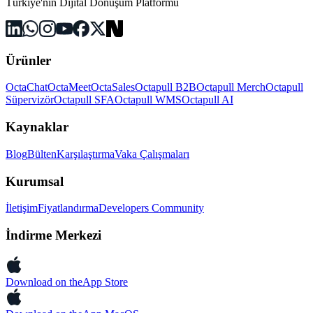
Türkiye'nin Dijital Dönüşüm Platformu
Ürünler
OctaChat
OctaMeet
OctaSales
Octapull B2B
Octapull Merch
Octapull
Süpervizör
Octapull SFA
Octapull WMS
Octapull AI
Kaynaklar
Blog
Bülten
Karşılaştırma
Vaka Çalışmaları
Kurumsal
İletişim
Fiyatlandırma
Developers Community
İndirme Merkezi
Download on the
App Store