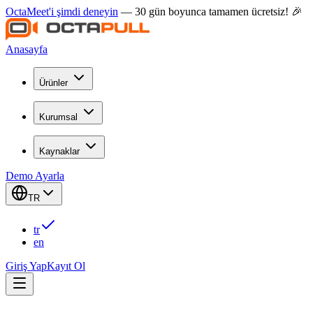
OctaMeet'i şimdi deneyin
— 30 gün boyunca tamamen ücretsiz! 🎉
Anasayfa
Ürünler
Kurumsal
Kaynaklar
Demo Ayarla
TR
tr
en
Giriş Yap
Kayıt Ol