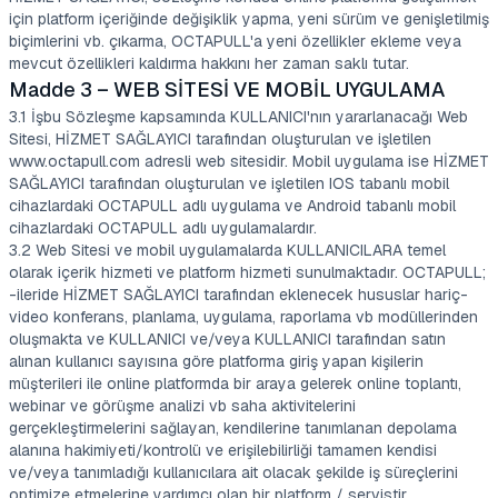
için platform içeriğinde değişiklik yapma, yeni sürüm ve genişletilmiş
biçimlerini vb. çıkarma, OCTAPULL'a yeni özellikler ekleme veya
mevcut özellikleri kaldırma hakkını her zaman saklı tutar.
Madde 3 – WEB SİTESİ VE MOBİL UYGULAMA
3.1 İşbu Sözleşme kapsamında KULLANICI'nın yararlanacağı Web
Sitesi, HİZMET SAĞLAYICI tarafından oluşturulan ve işletilen
www.octapull.com adresli web sitesidir. Mobil uygulama ise HİZMET
SAĞLAYICI tarafından oluşturulan ve işletilen IOS tabanlı mobil
cihazlardaki OCTAPULL adlı uygulama ve Android tabanlı mobil
cihazlardaki OCTAPULL adlı uygulamalardır.
3.2 Web Sitesi ve mobil uygulamalarda KULLANICILARA temel
olarak içerik hizmeti ve platform hizmeti sunulmaktadır. OCTAPULL;
-ileride HİZMET SAĞLAYICI tarafından eklenecek hususlar hariç-
video konferans, planlama, uygulama, raporlama vb modüllerinden
oluşmakta ve KULLANICI ve/veya KULLANICI tarafından satın
alınan kullanıcı sayısına göre platforma giriş yapan kişilerin
müşterileri ile online platformda bir araya gelerek online toplantı,
webinar ve görüşme analizi vb saha aktivitelerini
gerçekleştirmelerini sağlayan, kendilerine tanımlanan depolama
alanına hakimiyeti/kontrolü ve erişilebilirliği tamamen kendisi
ve/veya tanımladığı kullanıcılara ait olacak şekilde iş süreçlerini
optimize etmelerine yardımcı olan bir platform / servistir.