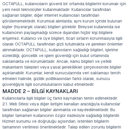
OCTAPULL, kullanıcıların güvenli bir ortamda bilgilerini korumak için
yeni nesil teknolojiler kullanmaktadır. Kullanıcılar tarafından
sağlanan bilgiler, diğer internet kullanıcıları tarafından
görülememektedir. Kurumsal alımlarda, aynı kurum içinde bulunan
kişiler (hiyerarşik olarak) bilgileri görebilir. Bireysel kullanımda ise
kullanıcının paylaşmadığı sürece dışarıdan hiçbir kişi bilgilere
erişemez. Kullanıcı ve üye bilgileri, ticari sırların korunmasıyla ilgili
olarak OCTAPULL tarafından gizli tutulmakta ve gereken önlemler
alınmaktadır. OCTAPULL, kullanıcıların sağladığı bilgileri, işletme
sürekliliği, güncellik ve işlem güvenliği için bulut ortamında
saklamakta ve korumaktadır. Ancak, kamu bilgileri ve yetkili
makamların talepleri veya yasal gereklilikler çerçevesinde bilgiler
açıklanabilir. Kurumlar, kendi sunucularında veri saklamayı tercih
etmeleri halinde, gizlilik politikasından farklı olarak, sunucu
güvenliğiyle ilgili sorumluluklarını kabul etmektedir.
MADDE 2 – BİLGİ KAYNAKLARI
Kullanıcılarla ilgili bilgiler üç farklı kaynaktan temin edilmektedir:
2.1. Web Sitesi veya diğer iletişim kanalları aracılığıyla kullanıcılar
tarafından sağlanan bilgiler alınmakta ve kaydedilmektedir. Bu
bilgiler tamamen kullanıcının özgür iradesiyle sağladığı bilgilerdir.
Hizmet sunumu ve doğruluğu açısından, istenilen bilgilerin
tamamının verilmesi önerilmektedir. Talep edilen zorunlu bilgilerin