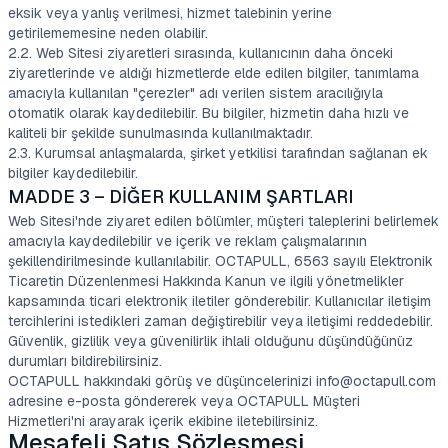
eksik veya yanlış verilmesi, hizmet talebinin yerine
getirilememesine neden olabilir.
2.2. Web Sitesi ziyaretleri sırasında, kullanıcının daha önceki
ziyaretlerinde ve aldığı hizmetlerde elde edilen bilgiler, tanımlama
amacıyla kullanılan "çerezler" adı verilen sistem aracılığıyla
otomatik olarak kaydedilebilir. Bu bilgiler, hizmetin daha hızlı ve
kaliteli bir şekilde sunulmasında kullanılmaktadır.
2.3. Kurumsal anlaşmalarda, şirket yetkilisi tarafından sağlanan ek
bilgiler kaydedilebilir.
MADDE 3 – DİĞER KULLANIM ŞARTLARI
Web Sitesi'nde ziyaret edilen bölümler, müşteri taleplerini belirlemek
amacıyla kaydedilebilir ve içerik ve reklam çalışmalarının
şekillendirilmesinde kullanılabilir. OCTAPULL, 6563 sayılı Elektronik
Ticaretin Düzenlenmesi Hakkında Kanun ve ilgili yönetmelikler
kapsamında ticari elektronik iletiler gönderebilir. Kullanıcılar iletişim
tercihlerini istedikleri zaman değiştirebilir veya iletişimi reddedebilir.
Güvenlik, gizlilik veya güvenilirlik ihlali olduğunu düşündüğünüz
durumları bildirebilirsiniz.
OCTAPULL hakkındaki görüş ve düşüncelerinizi
info@octapull.com
adresine e-posta göndererek veya OCTAPULL Müşteri
Hizmetleri'ni arayarak içerik ekibine iletebilirsiniz.
Mesafeli Satış Sözleşmesi