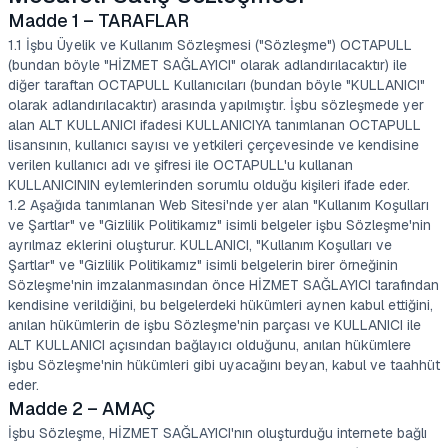
Madde 1 – TARAFLAR
1.1 İşbu Üyelik ve Kullanım Sözleşmesi ("Sözleşme") OCTAPULL
(bundan böyle "HİZMET SAĞLAYICI" olarak adlandırılacaktır) ile
diğer taraftan OCTAPULL Kullanıcıları (bundan böyle "KULLANICI"
olarak adlandırılacaktır) arasında yapılmıştır. İşbu sözleşmede yer
alan ALT KULLANICI ifadesi KULLANICIYA tanımlanan OCTAPULL
lisansının, kullanıcı sayısı ve yetkileri çerçevesinde ve kendisine
verilen kullanıcı adı ve şifresi ile OCTAPULL'u kullanan
KULLANICININ eylemlerinden sorumlu olduğu kişileri ifade eder.
1.2 Aşağıda tanımlanan Web Sitesi'nde yer alan "Kullanım Koşulları
ve Şartlar" ve "Gizlilik Politikamız" isimli belgeler işbu Sözleşme'nin
ayrılmaz eklerini oluşturur. KULLANICI, "Kullanım Koşulları ve
Şartlar" ve "Gizlilik Politikamız" isimli belgelerin birer örneğinin
Sözleşme'nin imzalanmasından önce HİZMET SAĞLAYICI tarafından
kendisine verildiğini, bu belgelerdeki hükümleri aynen kabul ettiğini,
anılan hükümlerin de işbu Sözleşme'nin parçası ve KULLANICI ile
ALT KULLANICI açısından bağlayıcı olduğunu, anılan hükümlere
işbu Sözleşme'nin hükümleri gibi uyacağını beyan, kabul ve taahhüt
eder.
Madde 2 – AMAÇ
İşbu Sözleşme, HİZMET SAĞLAYICI'nın oluşturduğu internete bağlı