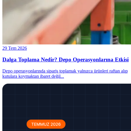
29 Tem 2026
Dalga Toplama Nedir? Depo Operasyonlarına Etkisi
Depo operasyonlarında sipariş toplamak yalnızca ürünleri raftan alıp
kutulara koymaktan ibaret değil
...