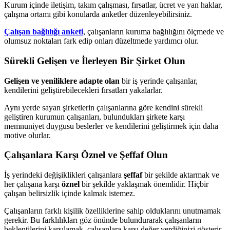
Kurum içinde iletişim, takım çalışması, fırsatlar, ücret ve yan haklar,
çalışma ortamı gibi konularda anketler düzenleyebilirsiniz.
Çalışan bağlılığı anketi
, çalışanların kuruma bağlılığını ölçmede ve
olumsuz noktaları fark edip onları düzeltmede yardımcı olur.
Sürekli Gelişen ve İlerleyen Bir Şirket Olun
Gelişen ve yeniliklere adapte olan
bir iş yerinde çalışanlar,
kendilerini geliştirebilecekleri fırsatları yakalarlar.
Aynı yerde sayan şirketlerin çalışanlarına göre kendini sürekli
geliştiren kurumun çalışanları, bulundukları şirkete karşı
memnuniyet duygusu beslerler ve kendilerini geliştirmek için daha
motive olurlar.
Çalışanlara Karşı Öznel ve Şeffaf Olun
İş yerindeki değişiklikleri çalışanlara
şeffaf
bir şekilde aktarmak ve
her çalışana karşı
öznel
bir şekilde yaklaşmak önemlidir. Hiçbir
çalışan belirsizlik içinde kalmak istemez.
Çalışanların farklı kişilik özelliklerine sahip olduklarını unutmamak
gerekir. Bu farklılıkları göz önünde bulundurarak çalışanların
beklentilerini karşılamak, çalışanlara karşı değer verdiğinizi gösterir