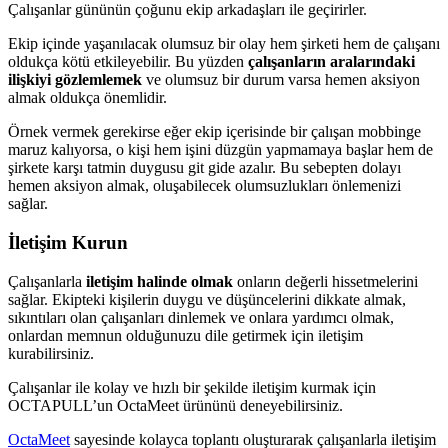
Çalışanlar gününün çoğunu ekip arkadaşları ile geçirirler.
Ekip içinde yaşanılacak olumsuz bir olay hem şirketi hem de çalışanı
oldukça kötü etkileyebilir. Bu yüzden
çalışanların aralarındaki
ilişkiyi gözlemlemek
ve olumsuz bir durum varsa hemen aksiyon
almak oldukça önemlidir.
Örnek vermek gerekirse eğer ekip içerisinde bir çalışan mobbinge
maruz kalıyorsa, o kişi hem işini düzgün yapmamaya başlar hem de
şirkete karşı tatmin duygusu git gide azalır. Bu sebepten dolayı
hemen aksiyon almak, oluşabilecek olumsuzlukları önlemenizi
sağlar.
İletişim Kurun
Çalışanlarla
iletişim halinde olmak
onların değerli hissetmelerini
sağlar. Ekipteki kişilerin duygu ve düşüncelerini dikkate almak,
sıkıntıları olan çalışanları dinlemek ve onlara yardımcı olmak,
onlardan memnun olduğunuzu dile getirmek için iletişim
kurabilirsiniz.
Çalışanlar ile kolay ve hızlı bir şekilde iletişim kurmak için
OCTAPULL’un OctaMeet ürününü deneyebilirsiniz.
OctaMeet
sayesinde kolayca toplantı oluşturarak çalışanlarla iletişim