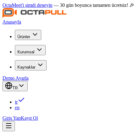
OctaMeet'i şimdi deneyin
— 30 gün boyunca tamamen ücretsiz! 🎉
Anasayfa
Ürünler
Kurumsal
Kaynaklar
Demo Ayarla
TR
tr
en
Giriş Yap
Kayıt Ol