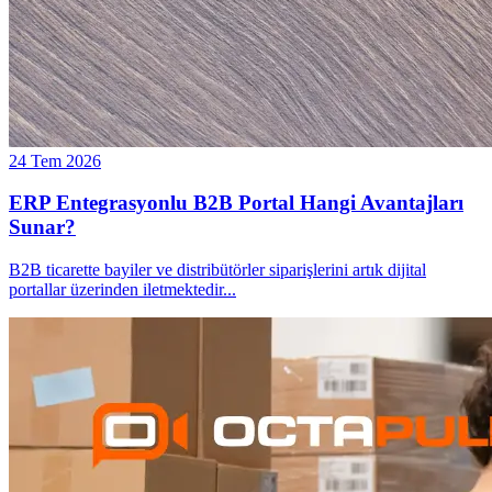
24 Tem 2026
ERP Entegrasyonlu B2B Portal Hangi Avantajları
Sunar?
B2B ticarette bayiler ve distribütörler siparişlerini artık dijital
portallar üzerinden iletmektedir
...