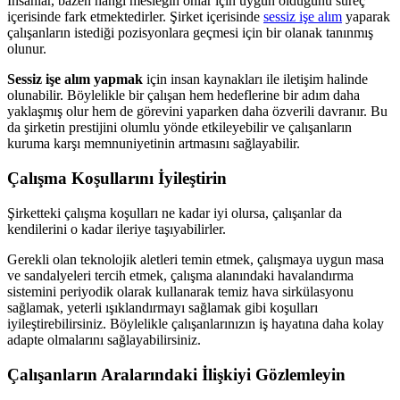
İnsanlar, bazen hangi mesleğin onlar için uygun olduğunu süreç
içerisinde fark etmektedirler. Şirket içerisinde
sessiz işe alım
yaparak
çalışanların istediği pozisyonlara geçmesi için bir olanak tanınmış
olunur.
Sessiz işe alım yapmak
için insan kaynakları ile iletişim halinde
olunabilir. Böylelikle bir çalışan hem hedeflerine bir adım daha
yaklaşmış olur hem de görevini yaparken daha özverili davranır. Bu
da şirketin prestijini olumlu yönde etkileyebilir ve çalışanların
kuruma karşı memnuniyetinin artmasını sağlayabilir.
Çalışma Koşullarını İyileştirin
Şirketteki çalışma koşulları ne kadar iyi olursa, çalışanlar da
kendilerini o kadar ileriye taşıyabilirler.
Gerekli olan teknolojik aletleri temin etmek, çalışmaya uygun masa
ve sandalyeleri tercih etmek, çalışma alanındaki havalandırma
sistemini periyodik olarak kullanarak temiz hava sirkülasyonu
sağlamak, yeterli ışıklandırmayı sağlamak gibi koşulları
iyileştirebilirsiniz. Böylelikle çalışanlarınızın iş hayatına daha kolay
adapte olmalarını sağlayabilirsiniz.
Çalışanların Aralarındaki İlişkiyi Gözlemleyin