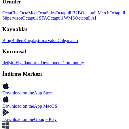
Ürünler
OctaChat
OctaMeet
OctaSales
Octapull B2B
Octapull Merch
Octapull
Süpervizör
Octapull SFA
Octapull WMS
Octapull AI
Kaynaklar
Blog
Bülten
Karşılaştırma
Vaka Çalışmaları
Kurumsal
İletişim
Fiyatlandırma
Developers Community
İndirme Merkezi
Download on the
App Store
Download on the
App MacOS
Download on the
Google Play