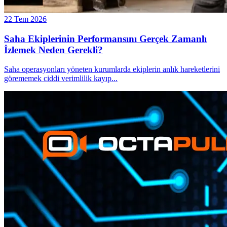
22 Tem 2026
Saha Ekiplerinin Performansını Gerçek Zamanlı
İzlemek Neden Gerekli?
Saha operasyonları yöneten kurumlarda ekiplerin anlık hareketlerini
görememek ciddi verimlilik kayıp
...