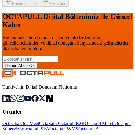
Previous slide
Next slide
OCTAPULL Dijital Bültenimiz ile Güncel
Kalın
Bültenimize abone olarak en son yeniliklerden, ürün
güncellemelerinden ve dijital dönüşüm dünyasındaki gelişmelerden
ilk siz haberdar olun.
Hemen Abone Ol
Türkiye'nin Dijital Dönüşüm Platformu
Ürünler
OctaChat
OctaMeet
OctaSales
Octapull B2B
Octapull Merch
Octapull
Süpervizör
Octapull SFA
Octapull WMS
Octapull AI