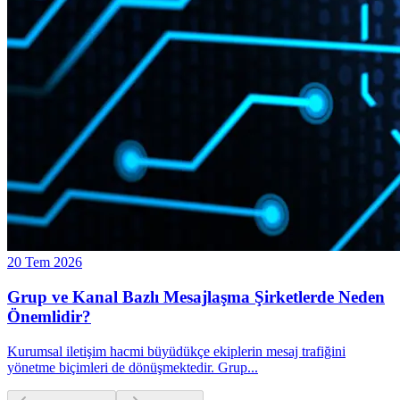
20 Tem 2026
Grup ve Kanal Bazlı Mesajlaşma Şirketlerde Neden
Önemlidir?
Kurumsal iletişim hacmi büyüdükçe ekiplerin mesaj trafiğini
yönetme biçimleri de dönüşmektedir. Grup
...