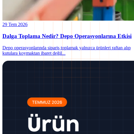
29 Tem 2026
Dalga Toplama Nedir? Depo Operasyonlarına Etkisi
Depo operasyonlarında sipariş toplamak yalnızca ürünleri raftan alıp
kutulara koymaktan ibaret değil
...