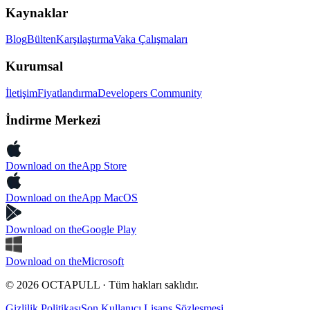
Kaynaklar
Blog
Bülten
Karşılaştırma
Vaka Çalışmaları
Kurumsal
İletişim
Fiyatlandırma
Developers Community
İndirme Merkezi
Download on the
App Store
Download on the
App MacOS
Download on the
Google Play
Download on the
Microsoft
© 2026 OCTAPULL · Tüm hakları saklıdır.
Gizlilik Politikası
Son Kullanıcı Lisans Sözleşmesi