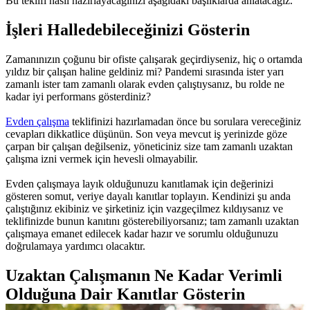
Bu teklifi nasıl hazırlayacağınızı aşağıdaki başlıklarda anlatacağız.
İşleri Halledebileceğinizi Gösterin
Zamanınızın çoğunu bir ofiste çalışarak geçirdiyseniz, hiç o ortamda
yıldız bir çalışan haline geldiniz mi? Pandemi sırasında ister yarı
zamanlı ister tam zamanlı olarak evden çalıştıysanız, bu rolde ne
kadar iyi performans gösterdiniz?
Evden çalışma
teklifinizi hazırlamadan önce bu sorulara vereceğiniz
cevapları dikkatlice düşünün. Son veya mevcut iş yerinizde göze
çarpan bir çalışan değilseniz, yöneticiniz size tam zamanlı uzaktan
çalışma izni vermek için hevesli olmayabilir.
Evden çalışmaya layık olduğunuzu kanıtlamak için değerinizi
gösteren somut, veriye dayalı kanıtlar toplayın. Kendinizi şu anda
çalıştığınız ekibiniz ve şirketiniz için vazgeçilmez kıldıysanız ve
teklifinizde bunun kanıtını gösterebiliyorsanız; tam zamanlı uzaktan
çalışmaya emanet edilecek kadar hazır ve sorumlu olduğunuzu
doğrulamaya yardımcı olacaktır.
Uzaktan Çalışmanın Ne Kadar Verimli
Olduğuna Dair Kanıtlar Gösterin