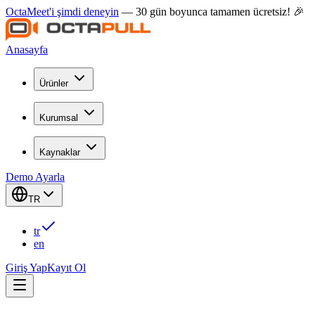
OctaMeet'i şimdi deneyin
— 30 gün boyunca tamamen ücretsiz! 🎉
Anasayfa
Ürünler
Kurumsal
Kaynaklar
Demo Ayarla
TR
tr
en
Giriş Yap
Kayıt Ol