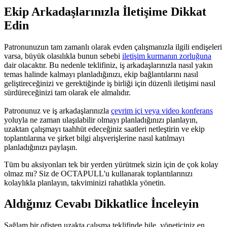
Ekip Arkadaşlarınızla İletişime Dikkat
Edin
Patronunuzun tam zamanlı olarak evden çalışmanızla ilgili endişeleri
varsa, büyük olasılıkla bunun sebebi
iletişim kurmanın zorluğuna
dair olacaktır. Bu nedenle teklifiniz, iş arkadaşlarınızla nasıl yakın
temas halinde kalmayı planladığınızı, ekip bağlantılarını nasıl
geliştireceğinizi ve gerektiğinde iş birliği için düzenli iletişimi nasıl
sürdüreceğinizi tam olarak ele almalıdır.
Patronunuz ve iş arkadaşlarınızla
çevrim içi veya video konferans
yoluyla ne zaman ulaşılabilir olmayı planladığınızı planlayın,
uzaktan çalışmayı taahhüt edeceğiniz saatleri netleştirin ve ekip
toplantılarına ve şirket bilgi alışverişlerine nasıl katılmayı
planladığınızı paylaşın.
Tüm bu aksiyonları tek bir yerden yürütmek sizin için de çok kolay
olmaz mı? Siz de OCTAPULL'u kullanarak toplantılarınızı
kolaylıkla planlayın, takviminizi rahatlıkla yönetin.
Aldığınız Cevabı Dikkatlice İnceleyin
Sağlam bir ofisten uzakta çalışma teklifinde bile, yöneticiniz en