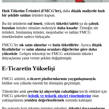
Hızlı Tüketim Ürünleri (FMCG’ler),
daha
düşük maliyetle hızlı
bir şekilde satılan
ürünleri kapsar.
Bu tür ürünlerin
raf ömrü
, yüksek
tüketici talebi
ya da
çabuk
bozulan
ürünler olmaları nedeniyle
daha kısadır
. Örneğin süt
ürünleri, fırınlanmış ürünler, meşrubatlar ve tatlılar FMCG
örneklerinden sadece birkaçıdır.
FMCG’ler
sık satın alınırlar
ve
hızla tüketilirler
. Ayrıca
düşük
fiyatlıdırlar
ve
satın alınma oranları diğerlerine göre daha
yüksektir
. Gelişen teknoloji ise FMCG sektörünün tüketici
ihtiyaçlarına yanıt verme şeklini değiştirmiştir.
E-Ticaretin Yükselişi
FMCG sektörü,
e-ticaret platformlarının yaygınlaşmasıyla
birlikte son yıllarda önemli bir dönüşüm geçirmiştir.
Tüketiciler artık
çevrim
içi alışverişin rahatlığını
tercih ettikleri için
FMCG şirketleri
lojistik ve tedarik zinciri yönetimlerine
olan
yaklaşımlarını
yeniden değerlendirmek
zorunda kalmıştır.
Bu noktada hızlı tüketim ürünleri şirketleri,
tüketici davranışlarını