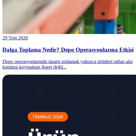
29 Tem 2026
Dalga Toplama Nedir? Depo Operasyonlarına Etkisi
Depo operasyonlarında sipariş toplamak yalnızca ürünleri raftan alıp
kutulara koymaktan ibaret değil
...