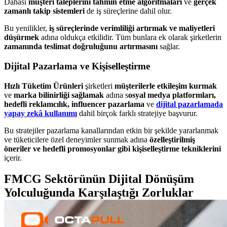
Dahası
müşteri taleplerini tahmin etme algoritmaları
ve
gerçek
zamanlı takip sistemleri
de iş süreçlerine dahil olur.
Bu yenilikler,
iş süreçlerinde verimliliği artırmak ve maliyetleri
düşürmek
adına oldukça etkilidir. Tüm bunlara ek olarak şirketlerin
zamanında teslimat doğruluğunu artırmasını
sağlar.
Dijital Pazarlama ve Kişiselleştirme
Hızlı Tüketim Ürünleri
şirketleri
müşterilerle etkileşim kurmak
ve
marka bilinirliği sağlamak
adına s
osyal medya platformları,
hedefli reklamcılık, influencer pazarlama
ve
dijital pazarlamada
yapay zekâ kullanımı
dahil birçok farklı stratejiye başvurur.
Bu stratejiler pazarlama kanallarından etkin bir şekilde yararlanmak
ve tüketicilere özel deneyimler sunmak adına
özelleştirilmiş
öneriler ve hedefli promosyonlar gibi kişiselleştirme tekniklerini
içerir.
FMCG Sektörünün Dijital Dönüşüm
Yolculuğunda Karşılaştığı Zorluklar