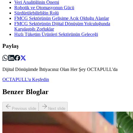
Veri Analitiğinin Önemi
Robotik ve Otomasyonun Gücü
Sürdürülebilirliğin Rolü
FMCG Sektörünün Gelişime Açık Olduğu Alanlar
FMCG Sektörünün Dijital Dönüşüm Yolculuğunda
Karşılaştığı Zorluklar
Hızlı Tüketim Ürünleri Sektörünün Geleceği
Paylaş
Dijital Dönüşümde İhtiyacınız Olan Her Şey OCTAPULL'da
OCTAPULL'u Keşfedin
Benzer Bloglar
Previous slide
Next slide