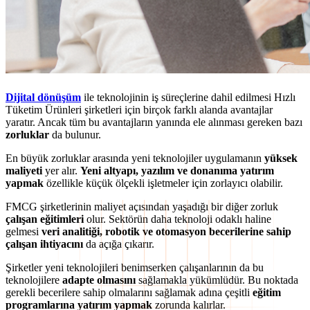
Dijital dönüşüm
ile teknolojinin iş süreçlerine dahil edilmesi Hızlı
Tüketim Ürünleri şirketleri için birçok farklı alanda avantajlar
yaratır. Ancak tüm bu avantajların yanında ele alınması gereken bazı
zorluklar
da bulunur.
En büyük zorluklar arasında yeni teknolojiler uygulamanın
yüksek
maliyeti
yer alır.
Yeni altyapı, yazılım ve donanıma yatırım
yapmak
özellikle küçük ölçekli işletmeler için zorlayıcı olabilir.
FMCG şirketlerinin maliyet açısından yaşadığı bir diğer zorluk
çalışan eğitimleri
olur. Sektörün daha teknoloji odaklı haline
gelmesi
veri analitiği, robotik ve otomasyon becerilerine sahip
çalışan ihtiyacını
da açığa çıkarır.
Şirketler yeni teknolojileri benimserken çalışanlarının da bu
teknolojilere
adapte olmasını
sağlamakla yükümlüdür. Bu noktada
gerekli becerilere sahip olmalarını sağlamak adına çeşitli
eğitim
programlarına yatırım yapmak
zorunda kalırlar.