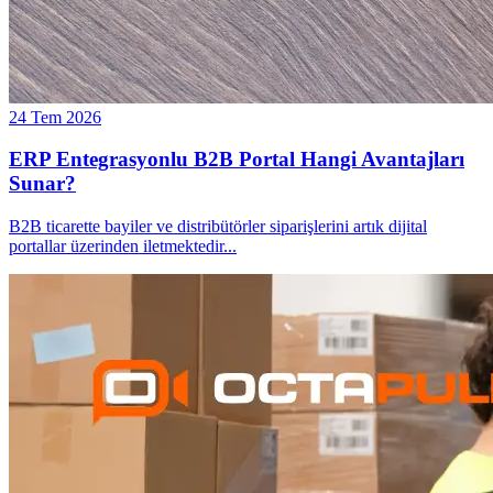
24 Tem 2026
ERP Entegrasyonlu B2B Portal Hangi Avantajları
Sunar?
B2B ticarette bayiler ve distribütörler siparişlerini artık dijital
portallar üzerinden iletmektedir
...