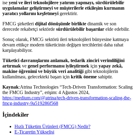
ise
yeni ve ileri teknolojilere yatırım yapmayı, sürdürülebilir
uygulamalar geliştirmeyi ve müşterilerle etkileşim kurmanın
yaratıcı yollarını keşfetmeyi
gerektirir.
FMCG şirketleri
dijital dönüşümle birlikte
dinamik ve son
derecede rekabetçi sektörde
sürdürülebilir başarılar
elde edebilir.
Sonuç olarak, FMCG sektörü ileri teknolojileri bünyesine katmaya
devam ettikçe modern tüketicinin değişen tercihlerini daha rahat
karşılayabiliyor.
Tüketici davranışlarını anlamak, tedarik zinciri verimliliğini
artırmak
ve
genel performansı iyileştirmek
için
yapay zekâ,
makine öğrenimi ve büyük veri analitiği
gibi teknolojilerin
kullanılması, gelecekteki başarı için
kritik öneme
sahiptir.
Kaynak
:Atrina Technologies “Tech-Driven Transformation: Scaling
the FMCG Industry”, erişim: 4 Ağustos 2024,
https://medium.com/@atrina/tech-driven-transformation-scaling-the-
fmcg-industry-9a519286f568
İçindekiler
Hızlı Tüketim Ürünleri (FMCG) Nedir?
E-Ticaretin Yükselişi