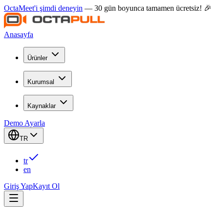
OctaMeet'i şimdi deneyin
— 30 gün boyunca tamamen ücretsiz! 🎉
Anasayfa
Ürünler
Kurumsal
Kaynaklar
Demo Ayarla
TR
tr
en
Giriş Yap
Kayıt Ol