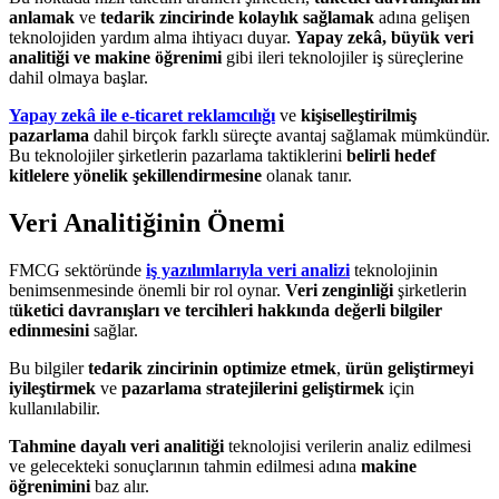
anlamak
ve
tedarik zincirinde kolaylık sağlamak
adına gelişen
teknolojiden yardım alma ihtiyacı duyar.
Yapay zekâ, büyük veri
analitiği ve makine öğrenimi
gibi ileri teknolojiler iş süreçlerine
dahil olmaya başlar.
Yapay zekâ ile e-ticaret reklamcılığı
ve
kişiselleştirilmiş
pazarlama
dahil birçok farklı süreçte avantaj sağlamak mümkündür.
Bu teknolojiler şirketlerin pazarlama taktiklerini
belirli hedef
kitlelere yönelik şekillendirmesine
olanak tanır.
Veri Analitiğinin Önemi
FMCG sektöründe
iş yazılımlarıyla veri analizi
teknolojinin
benimsenmesinde önemli bir rol oynar.
Veri zenginliği
şirketlerin
t
üketici davranışları ve tercihleri hakkında değerli bilgiler
edinmesini
sağlar.
Bu bilgiler
tedarik zincirinin optimize etmek
,
ürün geliştirmeyi
iyileştirmek
ve
pazarlama stratejilerini geliştirmek
için
kullanılabilir.
Tahmine dayalı veri analitiği
teknolojisi verilerin analiz edilmesi
ve gelecekteki sonuçlarının tahmin edilmesi adına
makine
öğrenimini
baz alır.