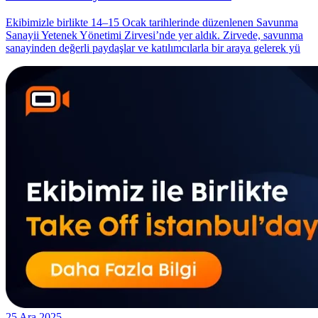
Ekibimizle birlikte 14–15 Ocak tarihlerinde düzenlenen Savunma
Sanayii Yetenek Yönetimi Zirvesi’nde yer aldık. Zirvede, savunma
sanayinden değerli paydaşlar ve katılımcılarla bir araya gelerek yü
25 Ara 2025