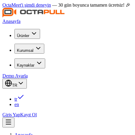
OctaMeet'i şimdi deneyin
— 30 gün boyunca tamamen ücretsiz! 🎉
Anasayfa
Ürünler
Kurumsal
Kaynaklar
Demo Ayarla
TR
tr
en
Giriş Yap
Kayıt Ol
Anasayfa