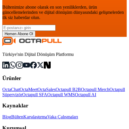
Bültenimize abone olarak en son yeniliklerden, ürün
güncellemelerinden ve dijital dönüşüm dünyasındaki gelişmelerden
ilk siz haberdar olun.
Hemen Abone Ol
Türkiye'nin Dijital Dönüşüm Platformu
Ürünler
OctaChat
OctaMeet
OctaSales
Octapull B2B
Octapull Merch
Octapull
Süpervizör
Octapull SFA
Octapull WMS
Octapull AI
Kaynaklar
Blog
Bülten
Karşılaştırma
Vaka Çalışmaları
Kurumsal