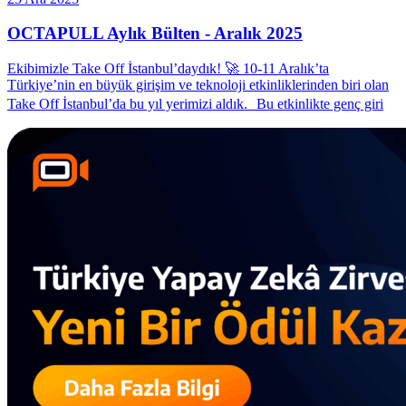
OCTAPULL Aylık Bülten - Aralık 2025
Ekibimizle Take Off İstanbul’daydık! 🚀 10-11 Aralık’ta
Türkiye’nin en büyük girişim ve teknoloji etkinliklerinden biri olan
Take Off İstanbul’da bu yıl yerimizi aldık. Bu etkinlikte genç giri