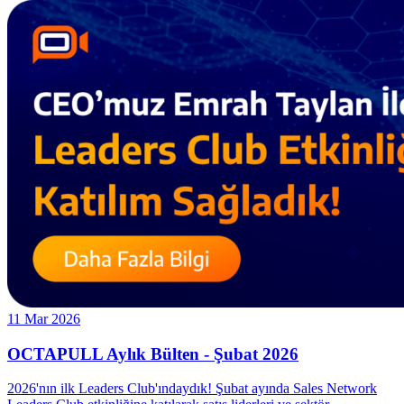
11 Mar 2026
OCTAPULL Aylık Bülten - Şubat 2026
2026'nın ilk Leaders Club'ındaydık! Şubat ayında Sales Network