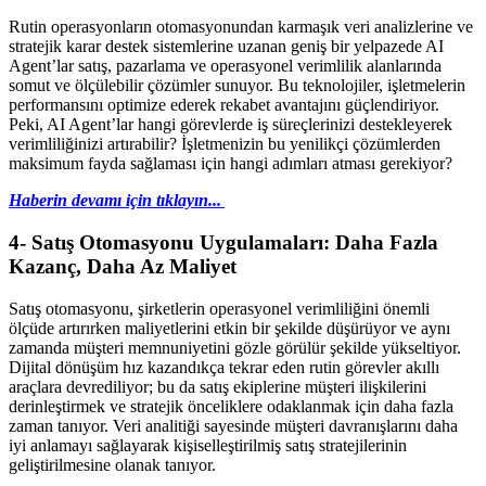
Rutin operasyonların otomasyonundan karmaşık veri analizlerine ve
stratejik karar destek sistemlerine uzanan geniş bir yelpazede AI
Agent’lar satış, pazarlama ve operasyonel verimlilik alanlarında
somut ve ölçülebilir çözümler sunuyor. Bu teknolojiler, işletmelerin
performansını optimize ederek rekabet avantajını güçlendiriyor.
Peki, AI Agent’lar hangi görevlerde iş süreçlerinizi destekleyerek
verimliliğinizi artırabilir? İşletmenizin bu yenilikçi çözümlerden
maksimum fayda sağlaması için hangi adımları atması gerekiyor?
Haberin devamı için tıklayın...
4- Satış Otomasyonu Uygulamaları: Daha Fazla
Kazanç, Daha Az Maliyet
Satış otomasyonu, şirketlerin operasyonel verimliliğini önemli
ölçüde artırırken maliyetlerini etkin bir şekilde düşürüyor ve aynı
zamanda müşteri memnuniyetini gözle görülür şekilde yükseltiyor.
Dijital dönüşüm hız kazandıkça tekrar eden rutin görevler akıllı
araçlara devrediliyor; bu da satış ekiplerine müşteri ilişkilerini
derinleştirmek ve stratejik önceliklere odaklanmak için daha fazla
zaman tanıyor. Veri analitiği sayesinde müşteri davranışlarını daha
iyi anlamayı sağlayarak kişiselleştirilmiş satış stratejilerinin
geliştirilmesine olanak tanıyor.