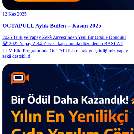
12 Kas 2025
OCTAPULL Aylık Bülten – Kasım 2025
2025 Türkiye Yapay Zekâ Zirvesi’nden Yeni Bir Ödülle Döndük!
🏆 2025 Yapay Zekâ Zirvesi kapsamında düzenlenen BAŞLAT
LLM Etki Programı’nda OCTAPULL olarak geliştirdiğimiz yapay
zekâ destekli d