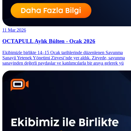
11 Mar 2026
OCTAPULL Aylık Bülten - Ocak 2026
Ekibimizle birlikte 14–15 Ocak tarihlerinde düzenlenen Savunma
Sanayii Yetenek Yönetimi Zirvesi’nde yer aldık. Zirvede, savunma
sanayinden değerli paydaşlar ve katılımcılarla bir araya gelerek yü