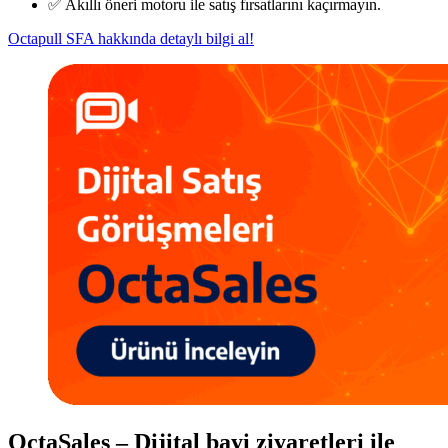
✅ Akıllı öneri motoru ile satış fırsatlarını kaçırmayın.
Octapull SFA hakkında detaylı bilgi al!
OctaSales – Dijital bayi ziyaretleri ile