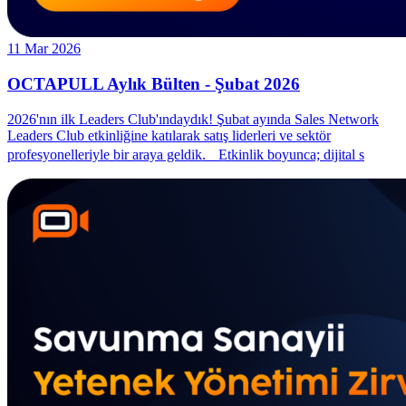
11 Mar 2026
OCTAPULL Aylık Bülten - Şubat 2026
2026'nın ilk Leaders Club'ındaydık! Şubat ayında Sales Network
Leaders Club etkinliğine katılarak satış liderleri ve sektör
profesyonelleriyle bir araya geldik. Etkinlik boyunca; dijital s