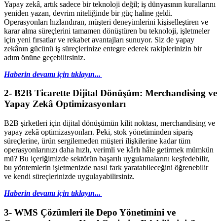
Yapay zekâ, artık sadece bir teknoloji değil; iş dünyasının kurallarını
yeniden yazan, devrim niteliğinde bir güç haline geldi.
Operasyonları hızlandıran, müşteri deneyimlerini kişiselleştiren ve
karar alma süreçlerini tamamen dönüştüren bu teknoloji, işletmeler
için yeni fırsatlar ve rekabet avantajları sunuyor. Siz de yapay
zekânın gücünü iş süreçlerinize entegre ederek rakiplerinizin bir
adım önüne geçebilirsiniz.
Haberin devamı için tıklayın...
2- B2B Ticarette Dijital Dönüşüm: Merchandising ve
Yapay Zekâ Optimizasyonları
B2B şirketleri için dijital dönüşümün kilit noktası, merchandising ve
yapay zekâ optimizasyonları. Peki, stok yönetiminden sipariş
süreçlerine, ürün sergilemeden müşteri ilişkilerine kadar tüm
operasyonlarınızı daha hızlı, verimli ve kârlı hâle getirmek mümkün
mü? Bu içeriğimizde sektörün başarılı uygulamalarını keşfedebilir,
bu yöntemlerin işletmenizde nasıl fark yaratabileceğini öğrenebilir
ve kendi süreçlerinizde uygulayabilirsiniz.
Haberin devamı için tıklayın...
3-
WMS Çözümleri ile Depo Yönetimini ve