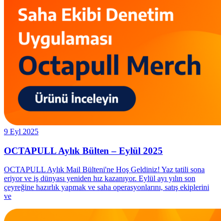
9 Eyl 2025
OCTAPULL Aylık Bülten – Eylül 2025
OCTAPULL Aylık Mail Bülteni'ne Hoş Geldiniz! Yaz tatili sona
eriyor ve iş dünyası yeniden hız kazanıyor. Eylül ayı yılın son
çeyreğine hazırlık yapmak ve saha operasyonlarını, satış ekiplerini
ve