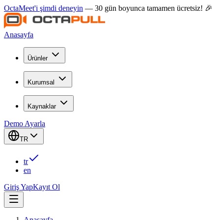
OctaMeet'i şimdi deneyin
— 30 gün boyunca tamamen ücretsiz! 🎉
Anasayfa
Ürünler
Kurumsal
Kaynaklar
Demo Ayarla
TR
tr
en
Giriş Yap
Kayıt Ol
Anasayfa