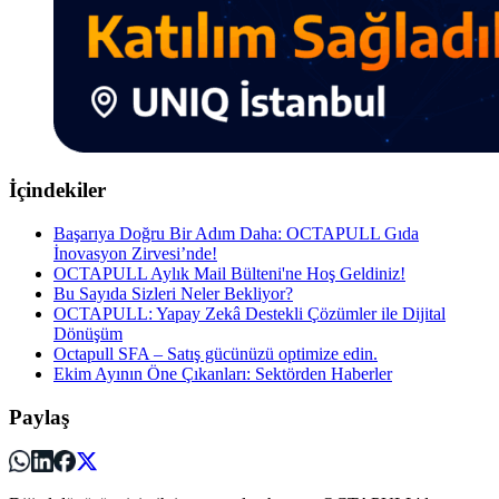
İçindekiler
Başarıya Doğru Bir Adım Daha: OCTAPULL Gıda
İnovasyon Zirvesi’nde!
OCTAPULL Aylık Mail Bülteni'ne Hoş Geldiniz!
Bu Sayıda Sizleri Neler Bekliyor?
OCTAPULL: Yapay Zekâ Destekli Çözümler ile Dijital
Dönüşüm
Octapull SFA – Satış gücünüzü optimize edin.
Ekim Ayının Öne Çıkanları: Sektörden Haberler
Paylaş