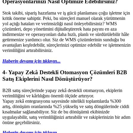
Operasyonlarınızı Nasıl Optimize Edebilirsiniz?
Stok takibi, sipariş hazırlama ve iş gücü planlaması çoğu işletme için
kritik öneme sahiptir. Peki, bu süreçleri manuel olarak yürütmenin
yol açtığı hataları ve verimsizliği nasıl önleyebilirsiniz? WMS
çözümleri, depo yönetimini dijitalleştirerek hata payını en aza
indirmenize ve operasyonları daha hızlı, planlı ve sürdürülebilir hâle
getirmenize yardımcı olur. Siz de WMS çözümlerinin sunduğu bu
avantajları keşfedebilir, süreçlerinizi optimize edebilir ve işletmenizin
verimliliğini artırabilirsiniz.
Haberin devamı için tıklayın...
4-
Yapay Zekâ Destekli Otomasyon Çözümleri B2B
Satış Ekiplerini Nasıl Dönüştürüyor?
B2B satış süreçlerinde yapay zekâ destekli otomasyon, ekiplerin
verimliliğini ve kârlılığını önemli ölçüde artırıyor.
Yapay zekâ entegrasyonu sayesinde nitelikli toplantılarda %300
artış, dönüşüm oranlarında %25 yükseliş ve satış döngülerinde ciddi
kısalmalar sağlanabiliyor. Siz de bu dönüşümü ekibinizde
uygulayabilir, satış verimliliğinizi artırabilir ve rakiplerinizin bir adım
önüne geçebilirsiniz.
Haberin devamı için tıklayın...