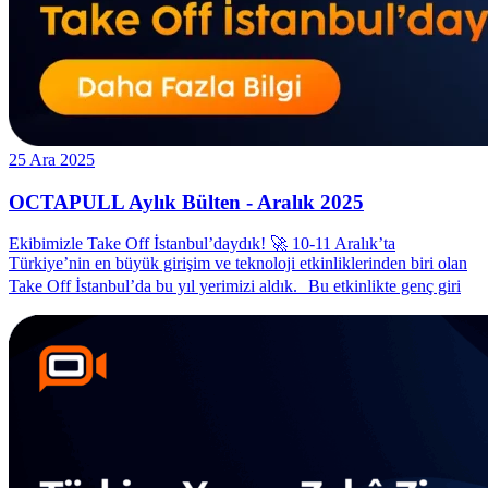
25 Ara 2025
OCTAPULL Aylık Bülten - Aralık 2025
Ekibimizle Take Off İstanbul’daydık! 🚀 10-11 Aralık’ta
Türkiye’nin en büyük girişim ve teknoloji etkinliklerinden biri olan
Take Off İstanbul’da bu yıl yerimizi aldık. Bu etkinlikte genç giri