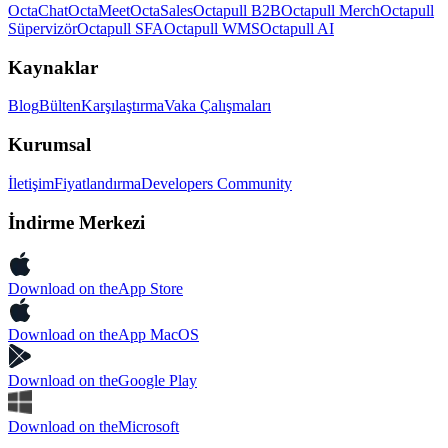
OctaChat
OctaMeet
OctaSales
Octapull B2B
Octapull Merch
Octapull
Süpervizör
Octapull SFA
Octapull WMS
Octapull AI
Kaynaklar
Blog
Bülten
Karşılaştırma
Vaka Çalışmaları
Kurumsal
İletişim
Fiyatlandırma
Developers Community
İndirme Merkezi
Download on the
App Store
Download on the
App MacOS
Download on the
Google Play
Download on the
Microsoft