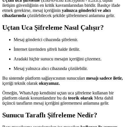
Uçtan uca şifreleme
(End-to-End Encryption - E2EE), dijital
iletişim güvenliğinin en kritik kavramlarından biridir. Basitçe ifade
etmek gerekirse, mesaj içeriğinin
yalnızca gönderici ve alıcı
cihazlarında
çözülebilecek şekilde şifrelenmesi anlamına gelir.
Uçtan Uca Şifreleme Nasıl Çalışır?
Mesaj gönderici cihazında şifrelenir.
İnternet üzerinden şifreli halde iletilir.
Aradaki hiçbir sunucu mesajın içeriğini çözemez.
Mesaj yalnızca alıcı cihazında çözülebilir.
Bu sistemde platform sağlayıcısının sunucuları
mesajı sadece iletir,
içeriği teknik olarak
okuyamaz.
Örneğin, WhatsApp kendisini uçtan uca şifreleme kullanan bir
platform olarak konumlandırır bu da
teorik olarak
Meta dahil
üçüncü tarafların mesaj içeriğini görememesi anlamına gelir.
Sunucu Taraflı Şifreleme Nedir?