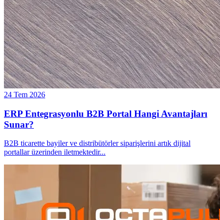
24 Tem 2026
ERP Entegrasyonlu B2B Portal Hangi Avantajları
Sunar?
B2B ticarette bayiler ve distribütörler siparişlerini artık dijital
portallar üzerinden iletmektedir
...