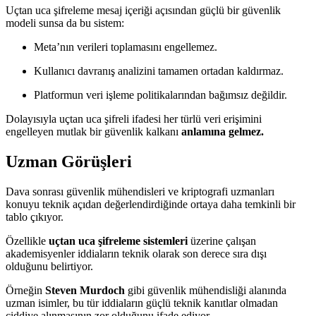
Uçtan uca şifreleme mesaj içeriği açısından güçlü bir güvenlik
modeli sunsa da bu sistem:
Meta’nın verileri toplamasını engellemez.
Kullanıcı davranış analizini tamamen ortadan kaldırmaz.
Platformun veri işleme politikalarından bağımsız değildir.
Dolayısıyla uçtan uca şifreli ifadesi her türlü veri erişimini
engelleyen mutlak bir güvenlik kalkanı
anlamına gelmez.
Uzman Görüş
leri
Dava sonrası güvenlik mühendisleri ve kriptografi uzmanları
konuyu teknik açıdan değerlendirdiğinde ortaya daha temkinli bir
tablo çıkıyor.
Özellikle
uçtan uca şifreleme sistemleri
üzerine çalışan
akademisyenler iddiaların teknik olarak son derece sıra dışı
olduğunu belirtiyor.
Örneğin
Steven Murdoch
gibi güvenlik mühendisliği alanında
uzman isimler, bu tür iddiaların güçlü teknik kanıtlar olmadan
ciddiye alınmasının zor olduğunu ifade ediyor.