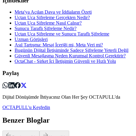
İçindekiler
Meta'ya Açılan Dava ve İddiaların Özeti
Uçtan Uca Şifreleme Gerçekten Nedir?
Uçtan Uca Şifreleme Nasıl Çalışır?
Sunucu Taraflı Şifreleme Nedir?
Uçtan Uca Şifreleme ve Sunucu Taraflı Şifreleme
Uzman Görüşleri
Asıl Tartışma: Mesaj İçeriği mi, Meta Veri mi?
Bugünün Dijital İletişiminde Sadece Şifreleme Yeterli Değil
Güvenli Mesajlaşma Neden Kurumsal Kontrol Gerektirir?
OctaChat - Şirket İçi İletişimin Güvenli ve Hızlı Yolu
Paylaş
Dijital Dönüşümde İhtiyacınız Olan Her Şey OCTAPULL'da
OCTAPULL'u Keşfedin
Benzer Bloglar