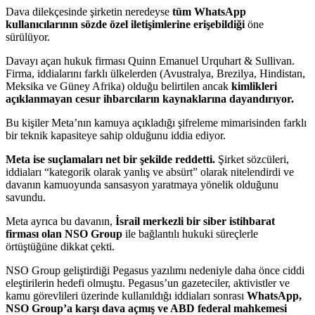
Dava dilekçesinde şirketin neredeyse
tüm WhatsApp
kullanıcılarının sözde özel iletişimlerine erişebildiği
öne
sürülüyor.
Davayı açan hukuk firması Quinn Emanuel Urquhart & Sullivan.
Firma, iddialarını farklı ülkelerden (Avustralya, Brezilya, Hindistan,
Meksika ve Güney Afrika) olduğu belirtilen ancak
kimlikleri
açıklanmayan
cesur ihbarcıların
kaynaklarına dayandırıyor.
Bu kişiler Meta’nın kamuya açıkladığı şifreleme mimarisinden farklı
bir teknik kapasiteye sahip olduğunu iddia ediyor.
Meta ise suçlamaları net bir şekilde reddetti.
Şirket sözcüleri,
iddiaları “kategorik olarak yanlış ve absürt” olarak nitelendirdi ve
davanın kamuoyunda sansasyon yaratmaya yönelik olduğunu
savundu.
Meta ayrıca bu davanın,
İsrail merkezli bir siber istihbarat
firması olan NSO Group
ile bağlantılı hukuki süreçlerle
örtüştüğüne dikkat çekti.
NSO Group geliştirdiği Pegasus yazılımı nedeniyle daha önce ciddi
eleştirilerin hedefi olmuştu. Pegasus’un gazeteciler, aktivistler ve
kamu görevlileri üzerinde kullanıldığı iddiaları sonrası
WhatsApp,
NSO Group’a karşı dava açmış ve ABD federal mahkemesi