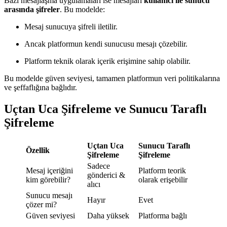
Bazı mesajlaşma uygulamaları ise mesajları
kullanıcı ile sunucu
arasında şifreler
. Bu modelde:
Mesaj sunucuya şifreli iletilir.
Ancak platformun kendi sunucusu mesajı çözebilir.
Platform teknik olarak içerik erişimine sahip olabilir.
Bu modelde güven seviyesi, tamamen platformun veri politikalarına
ve şeffaflığına bağlıdır.
Uçtan Uca Şifreleme ve Sunucu Taraflı
Şifreleme
Uçtan Uca
Sunucu Taraflı
Özellik
Şifreleme
Şifreleme
Sadece
Mesaj içeriğini
Platform teorik
gönderici &
kim görebilir?
olarak erişebilir
alıcı
Sunucu mesajı
Hayır
Evet
çözer mi?
Güven seviyesi
Daha yüksek
Platforma bağlı