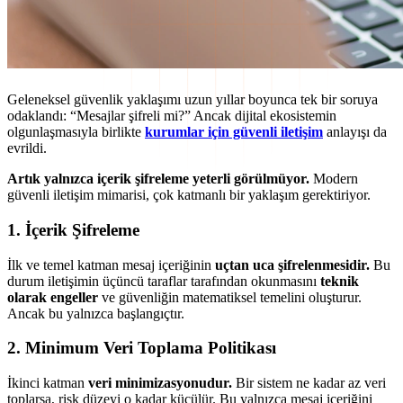
Geleneksel güvenlik yaklaşımı uzun yıllar boyunca tek bir soruya
odaklandı: “Mesajlar şifreli mi?” Ancak dijital ekosistemin
olgunlaşmasıyla birlikte
kurumlar için güvenli iletişim
anlayışı da
evrildi.
Artık yalnızca
içerik şifreleme yeterli görülmüyor.
Modern
güvenli iletişim mimarisi, çok katmanlı bir yaklaşım gerektiriyor.
1. İçerik Şifreleme
İlk ve temel katman mesaj içeriğinin
uçtan uca şifrelenmesidir.
Bu
durum iletişimin üçüncü taraflar tarafından okunmasını
teknik
olarak engeller
ve güvenliğin matematiksel temelini oluşturur.
Ancak bu yalnızca başlangıçtır.
2. Minimum Veri Toplama Politikası
İkinci katman
veri minimizasyonudur.
Bir sistem ne kadar az veri
toplarsa, risk düzeyi o kadar küçülür. Bu yalnızca mesaj içeriğini