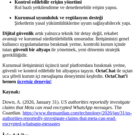
Kontrol edilebilir erişim yönetimi
Rol bazlı yetkilendirme ve denetlenebilir erişim yapısı.
Kurumsal uyumluluk ve regülasyon desteği
Şirketlerin yasal yükümlülüklerine uyum sağlayabilecek yapı.
Dijital güvenlik
artık yalnızca teknik bir detay değil, rekabet
avantajı ve kurumsal sürdürülebilirlik unsurudur. İletişiminizi genel
kullanıcı uygulamalarına bırakmak yerine, kontrolü kurum içinde
tutan
güvenli bir altyapı
ile yönetmek, yeni dönemin stratejik
gerekliliğidir.
Kurumsal iletişiminizi üçüncü taraf platformlara bırakmak yerine,
güvenli ve kontrol edilebilir bir altyapıya taşıyın.
OctaChat
ile uçtan
uca şifreli kurum içi mesajlaşma deneyimini keşfedin.
OctaChat’i
hemen
ücretsiz deneyin!
Kaynak:
Down, A. (2026, January 31).
US authorities reportedly investigate
claims that Meta can read encrypted WhatsApp messages
. The
Guardian.
https://www.theguardian.com/technology/2026/jan/31/us-
authorities-reportedly-investigate-claims-that-meta-can-read-
encrypted-whatsapp-messages