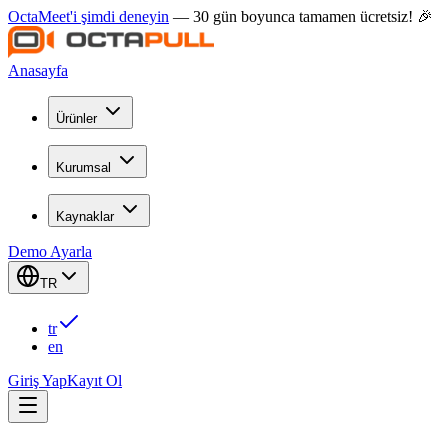
OctaMeet'i şimdi deneyin
— 30 gün boyunca tamamen ücretsiz! 🎉
Anasayfa
Ürünler
Kurumsal
Kaynaklar
Demo Ayarla
TR
tr
en
Giriş Yap
Kayıt Ol