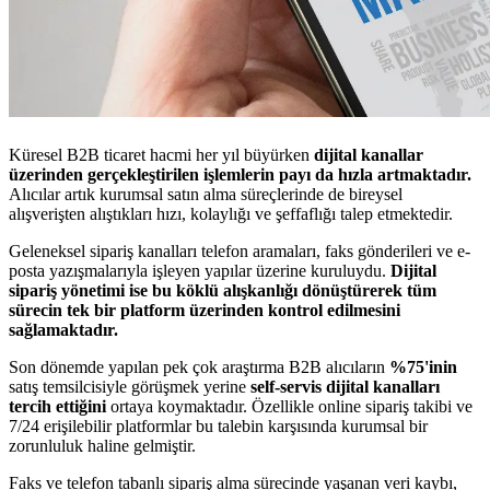
Küresel B2B ticaret hacmi her yıl büyürken
dijital kanallar
üzerinden gerçekleştirilen işlemlerin payı da hızla artmaktadır.
Alıcılar artık kurumsal satın alma süreçlerinde de bireysel
alışverişten alıştıkları hızı, kolaylığı ve şeffaflığı talep etmektedir.
Geleneksel sipariş kanalları telefon aramaları, faks gönderileri ve e-
posta yazışmalarıyla işleyen yapılar üzerine kuruluydu.
Dijital
sipariş yönetimi ise bu köklü alışkanlığı dönüştürerek tüm
sürecin tek bir platform üzerinden kontrol edilmesini
sağlamaktadır.
Son dönemde yapılan pek çok araştırma B2B alıcıların
%75'inin
satış temsilcisiyle görüşmek yerine
self-servis dijital kanalları
tercih ettiğini
ortaya koymaktadır. Özellikle online sipariş takibi ve
7/24 erişilebilir platformlar bu talebin karşısında kurumsal bir
zorunluluk haline gelmiştir.
Faks ve telefon tabanlı sipariş alma sürecinde yaşanan veri kaybı,