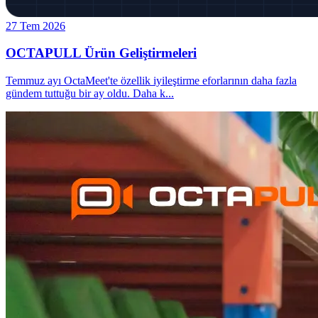
27 Tem 2026
OCTAPULL Ürün Geliştirmeleri
Temmuz ayı OctaMeet'te özellik iyileştirme eforlarının daha fazla
gündem tuttuğu bir ay oldu. Daha k
...