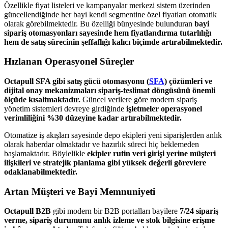
Özellikle fiyat listeleri ve kampanyalar merkezi sistem üzerinden
güncellendiğinde her bayi kendi segmentine özel fiyatları otomatik
olarak görebilmektedir. Bu özelliği bünyesinde bulunduran
bayi
sipariş otomasyonları sayesinde hem fiyatlandırma tutarlılığı
hem de satış sürecinin şeffaflığı kalıcı biçimde artırabilmektedir.
Hızlanan Operasyonel Süreçler
Octapull SFA gibi satış gücü otomasyonu (
SFA
) çözümleri ve
dijital onay mekanizmaları sipariş-teslimat döngüsünü önemli
ölçüde kısaltmaktadır.
Güncel verilere göre modern sipariş
yönetim sistemleri devreye girdiğinde
işletmeler operasyonel
verimliliğini %30 düzeyine kadar artırabilmektedir.
Otomatize iş akışları sayesinde depo ekipleri yeni siparişlerden anlık
olarak haberdar olmaktadır ve hazırlık süreci hiç beklemeden
başlamaktadır. Böylelikle
ekipler rutin veri girişi yerine müşteri
ilişkileri ve stratejik planlama gibi yüksek değerli görevlere
odaklanabilmektedir.
Artan Müşteri ve Bayi Memnuniyeti
Octapull B2B
gibi modern bir B2B portalları bayilere
7/24 sipariş
verme, sipariş durumunu anlık izleme ve stok bilgisine erişme