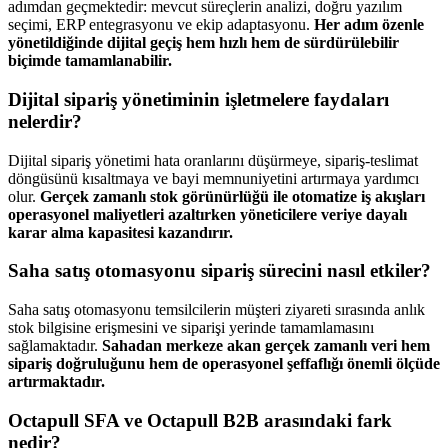
adımdan geçmektedir: mevcut süreçlerin analizi, doğru yazılım
seçimi, ERP entegrasyonu ve ekip adaptasyonu.
Her adım özenle
yönetildiğinde dijital geçiş hem hızlı hem de sürdürülebilir
biçimde tamamlanabilir.
Dijital sipariş yönetiminin işletmelere faydaları
nelerdir?
Dijital sipariş yönetimi hata oranlarını düşürmeye, sipariş-teslimat
döngüsünü kısaltmaya ve bayi memnuniyetini artırmaya yardımcı
olur.
Gerçek zamanlı stok görünürlüğü ile otomatize iş akışları
operasyonel maliyetleri azaltırken yöneticilere veriye dayalı
karar alma kapasitesi kazandırır.
Saha satış otomasyonu sipariş sürecini nasıl etkiler?
Saha satış otomasyonu temsilcilerin müşteri ziyareti sırasında anlık
stok bilgisine erişmesini ve siparişi yerinde tamamlamasını
sağlamaktadır.
Sahadan merkeze akan gerçek zamanlı veri hem
sipariş doğruluğunu hem de operasyonel şeffaflığı önemli ölçüde
artırmaktadır.
Octapull SFA ve Octapull B2B arasındaki fark
nedir?