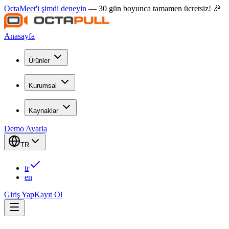
OctaMeet'i şimdi deneyin
— 30 gün boyunca tamamen ücretsiz! 🎉
Anasayfa
Ürünler
Kurumsal
Kaynaklar
Demo Ayarla
TR
tr
en
Giriş Yap
Kayıt Ol