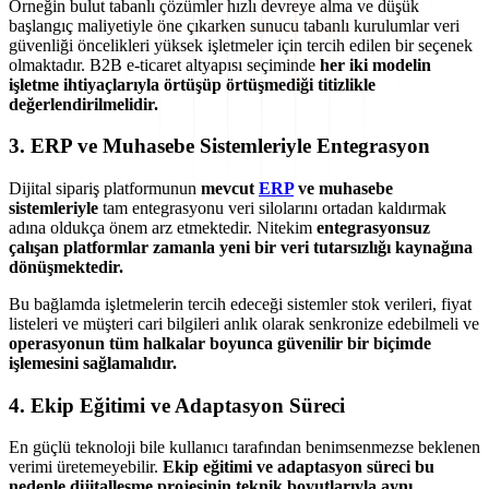
Örneğin bulut tabanlı çözümler hızlı devreye alma ve düşük
başlangıç maliyetiyle öne çıkarken sunucu tabanlı kurulumlar veri
güvenliği öncelikleri yüksek işletmeler için tercih edilen bir seçenek
olmaktadır. B2B e-ticaret altyapısı seçiminde
her iki modelin
işletme ihtiyaçlarıyla örtüşüp örtüşmediği titizlikle
değerlendirilmelidir.
3. ERP ve Muhasebe Sistemleriyle Entegrasyon
Dijital sipariş platformunun
mevcut
ERP
ve muhasebe
sistemleriyle
tam entegrasyonu veri silolarını ortadan kaldırmak
adına oldukça önem arz etmektedir. Nitekim
entegrasyonsuz
çalışan platformlar zamanla yeni bir veri tutarsızlığı kaynağına
dönüşmektedir.
Bu bağlamda işletmelerin tercih edeceği sistemler stok verileri, fiyat
listeleri ve müşteri cari bilgileri anlık olarak senkronize edebilmeli ve
operasyonun tüm halkalar boyunca güvenilir bir biçimde
işlemesini sağlamalıdır.
4. Ekip Eğitimi ve Adaptasyon Süreci
En güçlü teknoloji bile kullanıcı tarafından benimsenmezse beklenen
verimi üretemeyebilir.
Ekip eğitimi ve adaptasyon süreci bu
nedenle dijitalleşme projesinin teknik boyutlarıyla aynı