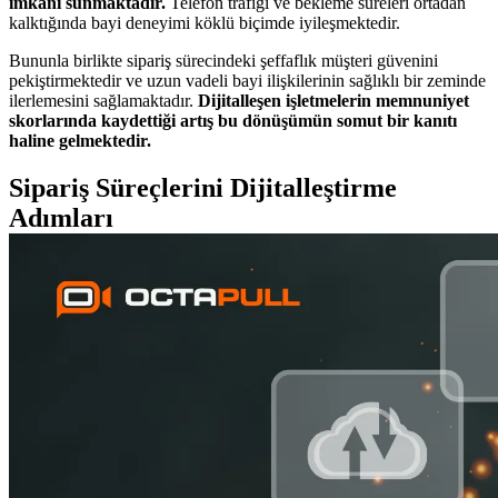
imkânı sunmaktadır.
Telefon trafiği ve bekleme süreleri ortadan
kalktığında bayi deneyimi köklü biçimde iyileşmektedir.
Bununla birlikte sipariş sürecindeki şeffaflık müşteri güvenini
pekiştirmektedir ve uzun vadeli bayi ilişkilerinin sağlıklı bir zeminde
ilerlemesini sağlamaktadır.
Dijitalleşen işletmelerin memnuniyet
skorlarında kaydettiği artış bu dönüşümün somut bir kanıtı
haline gelmektedir.
Sipariş Süreçlerini Dijitalleştirme
Adımları