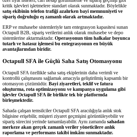
özel fiyat listeleri, cari hesap görüntüleme ve sipariş geçmişi gibi
kritik işlevleri işletmelere standart olarak sunmaktadır. Böylelikle
satış ekibinin telefon trafiği azalırken bayi memnuniyeti ve
sipariş doğruluğu eş zamanlı olarak artmaktadır.
ERP ve muhasebe sistemleriyle tam entegrasyon kapasitesi sunan
Octapull B2B, sipariş verilerini anlık olarak muhasebe ve depo
sistemlerine aktarmaktadır.
Operasyonun tüm halkalar boyunca
tutarlı ve hatasız işlemesi bu entegrasyonun en büyük
avantajlarından biridir.
Octapull SFA ile Güçlü Saha Satış Otomasyonu
Octapull SFA özellikle saha satış ekiplerinin daha verimli ve
kontrollü çalışmasını sağlamak amacıyla geliştirilmiş kapsamlı bir
otomasyon çözümüdür.
Bayi ziyaretleri, teklif ve fatura
oluşturma, rota optimizasyonu ve kampanya uygulama gibi
işlevler Octapull SFA ile birlikte tek bir platformda
birleşmektedir.
Sahada çalışan temsilciler Octapull SFA aracılığıyla anlık stok
bilgisine erişebilir, müşteri ziyaret geçmişini görüntüleyebilir ve
sipariş sürecini yerinde tamamlayabilir. Aynı zamanda
sahadan
merkeze akan gerçek zamanlı veriler yöneticilere anlık
raporlama ve performans takibi imkânı sunmaktadır.