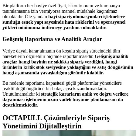
Bir platform her bayiye özel fiyat, iskonto oranı ve kampanya
tanımlamasına izin vermiyorsa manuel müdahale kaçınılmaz
olmaktadır. Öte yandan
bayi sipariş otomasyonları işletmelere
sunduğu esnek yapı sayesinde hata risklerini ve operasyonel
yükleri minimuma indirmeye yardımcı olmaktadır.
Gelişmiş Raporlama ve Analitik Araçlar
Veriye dayalı karar almanın ön koşulu sipariş sürecindeki tüm
hareketlerin ölçülebilir biçimde raporlanmasıdır.
Gelişmiş analitik
araçlar hangi bayinin ne sıklıkta sipariş verdiğini, hangi
ürünlerin kritik stok seviyesine yaklaştığını ve satış döngüsünün
hangi aşamasında yavaşladığını görünür kılabilir.
Bu nedenle raporlama kapasitesi güçlü platformlar yöneticilere
reaktif değil öngörücü bir bakış açısı kazandırmaktadır.
Unutulmamalıdır ki
stratejik kararların anlık ve doğru verilere
dayanması işletmenin uzun vadeli büyüme planlamasını da
desteklemektedir.
OCTAPULL Çözümleriyle Sipariş
Yönetimini Dijitalleştirin