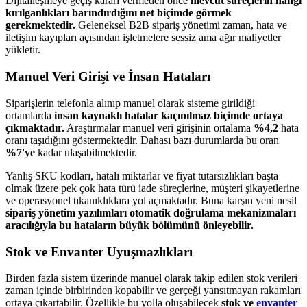
Dijitalleşmeye geçiş kararı vermeden önce
mevcut süreçlerin hangi
kırılganlıkları barındırdığını net biçimde görmek
gerekmektedir.
Geleneksel B2B sipariş yönetimi zaman, hata ve
iletişim kayıpları açısından işletmelere sessiz ama ağır maliyetler
yükletir.
Manuel Veri Girişi ve İnsan Hataları
Siparişlerin telefonla alınıp manuel olarak sisteme girildiği
ortamlarda
insan kaynaklı hatalar kaçınılmaz biçimde ortaya
çıkmaktadır.
Araştırmalar manuel veri girişinin ortalama
%4,2
hata
oranı taşıdığını göstermektedir. Dahası bazı durumlarda bu oran
%7'ye
kadar ulaşabilmektedir.
Yanlış SKU kodları, hatalı miktarlar ve fiyat tutarsızlıkları başta
olmak üzere pek çok hata türü iade süreçlerine, müşteri şikayetlerine
ve operasyonel tıkanıklıklara yol açmaktadır. Buna karşın yeni nesil
sipariş yönetim yazılımları otomatik doğrulama mekanizmaları
aracılığıyla bu hataların büyük bölümünü önleyebilir.
Stok ve Envanter Uyuşmazlıkları
Birden fazla sistem üzerinde manuel olarak takip edilen stok verileri
zaman içinde birbirinden kopabilir ve gerçeği yansıtmayan rakamları
ortaya çıkartabilir. Özellikle bu yolla oluşabilecek
stok ve
envanter