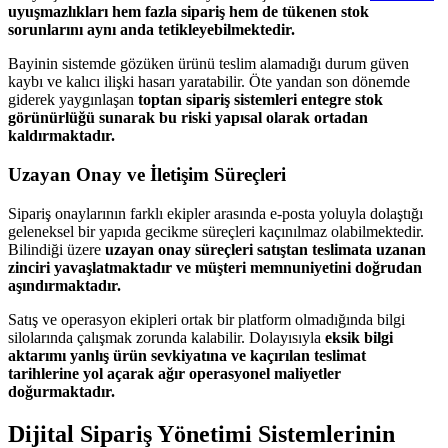
uyuşmazlıkları hem fazla sipariş hem de tükenen stok
sorunlarını aynı anda tetikleyebilmektedir.
Bayinin sistemde gözüken ürünü teslim alamadığı durum güven
kaybı ve kalıcı ilişki hasarı yaratabilir. Öte yandan son dönemde
giderek yaygınlaşan
toptan sipariş sistemleri entegre stok
görünürlüğü sunarak bu riski yapısal olarak ortadan
kaldırmaktadır.
Uzayan Onay ve İletişim Süreçleri
Sipariş onaylarının farklı ekipler arasında e-posta yoluyla dolaştığı
geleneksel bir yapıda gecikme süreçleri kaçınılmaz olabilmektedir.
Bilindiği üzere
uzayan onay süreçleri satıştan teslimata uzanan
zinciri yavaşlatmaktadır ve müşteri memnuniyetini doğrudan
aşındırmaktadır.
Satış ve operasyon ekipleri ortak bir platform olmadığında bilgi
silolarında çalışmak zorunda kalabilir. Dolayısıyla
eksik bilgi
aktarımı yanlış ürün sevkiyatına ve kaçırılan teslimat
tarihlerine yol açarak ağır operasyonel maliyetler
doğurmaktadır.
Dijital Sipariş Yönetimi Sistemlerinin