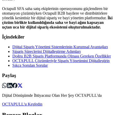
Octapull SFA saha satış ekiplerinin operasyonunu güçlendiren bir
otomasyon çözümüyken Octapull B2B bayilere ve distribütörlere
yönelik kesintisiz bir dijital sipariş ve bayi yönetim platformudur.
İki
çözüm birlikte kullanıldığında saha ve bayi ağını kapsayan
uçtan uca bir dijital sipariş ekosistemi oluşturulmaktadır.
İçindekiler
Dijital Sipariş Yönetimi Sistemlerinin Kurumsal Avantajları
Sipariş Süreçlerini Dijitalleştirme Adımları
Doğru B2B Sipariş Platformunda Olması Gereken Özellikler
OCTAPULL Çözümleriyle Sipariş Yönetimini Dijitalleştirin
Sıkça Sorulan Sorular
Paylaş
Dijital Dönüşümde İhtiyacınız Olan Her Şey OCTAPULL'da
OCTAPULL'u Keşfedin