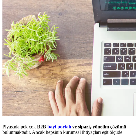
Piyasada pek çok
B2B
bayi portalı
ve sipariş yönetim çözümü
bulunmaktadır. Ancak hepsinin kurumsal ihtiyaçları eşit ölçüde