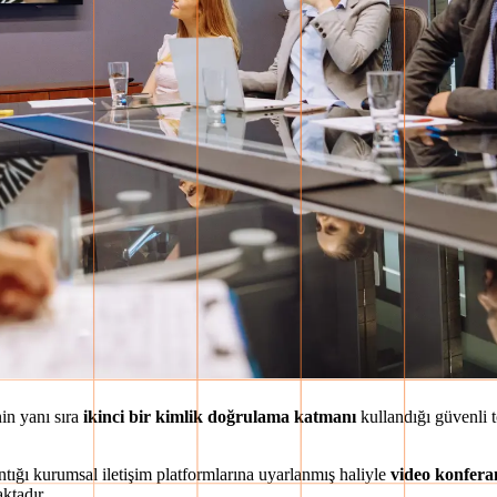
nin yanı sıra
ikinci bir kimlik doğrulama katmanı
kullandığı güvenli 
tığı kurumsal iletişim platformlarına uyarlanmış haliyle
video konfera
ktadır.