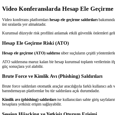
Video Konferanslarda Hesap Ele Geçirme 
Video konferans platformları
hesap ele geçirme saldırıları
bakımından 
üst sıralarda yer almaktadır.
Kurumsal düzeyde risk profilini anlamak etkili güvenlik önlemleri gelişt
Hesap Ele Geçirme Riski (ATO)
Hesap ele geçirme (ATO) saldırısı
siber suçluların çeşitli yöntemler
ATO saldırısına maruz kalan bir hesap kurumsal toplantı verilerinin ifş
güç sonuçlara yol alabilir.
Brute Force ve Kimlik Avı (Phishing) Saldırıları
Brute force saldırıları otomatik araçlar aracılığıyla farklı kullanıcı a
barındırmayan platformlar bu tür saldırılara açık durumdadır.
Kimlik avı (phishing) saldırıları
ise kullanıcıları sahte giriş sayfalar
hesaplara yetkisiz erişim sağlayabilir.
Session Hijacking ve Yetkisiz Oturum Erişimi