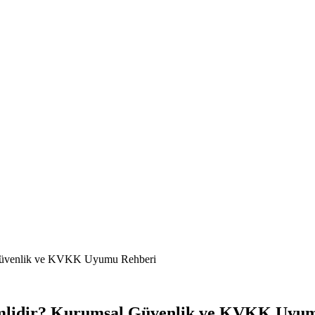
 Güvenlik ve KVKK Uyumu Rehberi
emlidir? Kurumsal Güvenlik ve KVKK Uyu