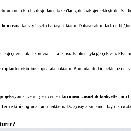
ıcı oturumunun kimlik doğrulama token'ları çalınarak gerçekleştirilir. Sa
alınmasına
karşı yüksek risk taşımaktadır. Dahası saldırı fark edildiğin
ni ele geçirerek aktif konferanslara izinsiz katılmasıyla gerçekleşir. FBI 
z toplantı erişimine
kapı aralamaktadır. Bununla birlikte bekleme oda
projeksiyonlar ve müşteri verileri
kurumsal casusluk faaliyetlerinin
bi
ntısı riskini
doğrudan artırmaktadır. Dolayısıyla kullanıcı doğrulama sta
tırır?