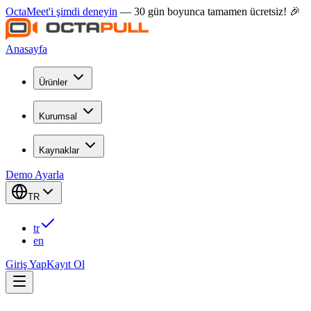
OctaMeet'i şimdi deneyin
— 30 gün boyunca tamamen ücretsiz! 🎉
Anasayfa
Ürünler
Kurumsal
Kaynaklar
Demo Ayarla
TR
tr
en
Giriş Yap
Kayıt Ol