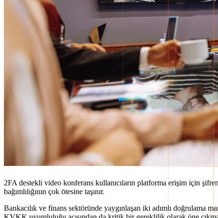
2FA destekli video konferans kullanıcıların platforma erişim için şifre
bağımlılığının çok ötesine taşınır.
Bankacılık ve finans sektöründe yaygınlaşan iki adımlı doğrulama man
KVKK uyumluluğu açısından da kritik bir gereklilik olarak öne çıkma