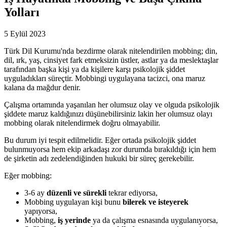
Yolları
5 Eylül 2023
Türk Dil Kurumu'nda bezdirme olarak nitelendirilen mobbing; din,
dil, ırk, yaş, cinsiyet fark etmeksizin üstler, astlar ya da meslektaşlar
tarafından başka kişi ya da kişilere karşı psikolojik şiddet
uyguladıkları süreçtir. Mobbingi uygulayana tacizci, ona maruz
kalana da mağdur denir.
Çalışma ortamında yaşanılan her olumsuz olay ve olguda psikolojik
şiddete maruz kaldığınızı düşünebilirsiniz lakin her olumsuz olayı
mobbing olarak nitelendirmek doğru olmayabilir.
Bu durum iyi tespit edilmelidir. Eğer ortada psikolojik şiddet
bulunmuyorsa hem ekip arkadaşı zor durumda bırakıldığı için hem
de şirketin adı zedelendiğinden hukuki bir süreç gerekebilir.
Eğer mobbing:
3-6 ay
düzenli ve sürekli
tekrar ediyorsa,
Mobbing uygulayan kişi bunu
bilerek ve isteyerek
yapıyorsa,
Mobbing,
iş yerinde
ya da çalışma esnasında uygulanıyorsa,