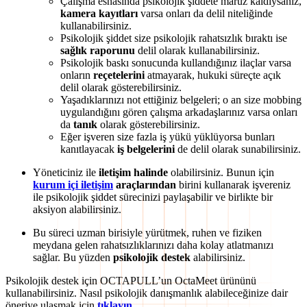
Çalışma esnasında psikolojik şiddete maruz kaldıysanız,
kamera kayıtları
varsa onları da delil niteliğinde
kullanabilirsiniz.
Psikolojik şiddet size psikolojik rahatsızlık bıraktı ise
sağlık raporunu
delil olarak kullanabilirsiniz.
Psikolojik baskı sonucunda kullandığınız ilaçlar varsa
onların
reçetelerini
atmayarak, hukuki süreçte açık
delil olarak gösterebilirsiniz.
Yaşadıklarınızı not ettiğiniz belgeleri; o an size mobbing
uygulandığını gören çalışma arkadaşlarınız varsa onları
da
tanık
olarak gösterebilirsiniz.
Eğer işveren size fazla iş yükü yüklüyorsa bunları
kanıtlayacak
iş belgelerini
de delil olarak sunabilirsiniz.
Yöneticiniz ile
iletişim halinde
olabilirsiniz. Bunun için
kurum içi iletişim
araçlarından
birini kullanarak işvereniz
ile psikolojik şiddet sürecinizi paylaşabilir ve birlikte bir
aksiyon alabilirsiniz.
Bu süreci uzman birisiyle yürütmek, ruhen ve fiziken
meydana gelen rahatsızlıklarınızı daha kolay atlatmanızı
sağlar. Bu yüzden
psikolojik destek
alabilirsiniz.
Psikolojik destek için OCTAPULL’un OctaMeet ürününü
kullanabilirsiniz. Nasıl psikolojik danışmanlık alabileceğinize dair
öneriye ulaşmak için
tıklayın.