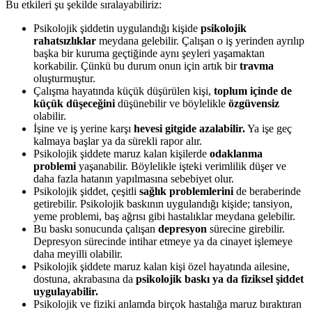
Bu etkileri şu şekilde sıralayabiliriz:
Psikolojik şiddetin uygulandığı kişide
psikolojik
rahatsızlıklar
meydana gelebilir. Çalışan o iş yerinden ayrılıp
başka bir kuruma geçtiğinde aynı şeyleri yaşamaktan
korkabilir. Çünkü bu durum onun için artık bir
travma
oluşturmuştur.
Çalışma hayatında küçük düşürülen kişi,
toplum içinde de
küçük düşeceğini
düşünebilir ve böylelikle
özgüvensiz
olabilir.
İşine ve iş yerine karşı
hevesi gitgide azalabilir.
Ya işe geç
kalmaya başlar ya da sürekli rapor alır.
Psikolojik şiddete maruz kalan kişilerde
odaklanma
problemi
yaşanabilir. Böylelikle işteki verimlilik düşer ve
daha fazla hatanın yapılmasına sebebiyet olur.
Psikolojik şiddet, çeşitli
sağlık problemlerini
de beraberinde
getirebilir. Psikolojik baskının uygulandığı kişide; tansiyon,
yeme problemi, baş ağrısı gibi hastalıklar meydana gelebilir.
Bu baskı sonucunda çalışan
depresyon
sürecine girebilir.
Depresyon sürecinde intihar etmeye ya da cinayet işlemeye
daha meyilli olabilir.
Psikolojik şiddete maruz kalan kişi özel hayatında ailesine,
dostuna, akrabasına da
psikolojik baskı ya da fiziksel şiddet
uygulayabilir.
Psikolojik ve fiziki anlamda birçok hastalığa maruz bıraktıran