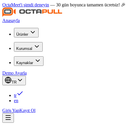
OctaMeet'i şimdi deneyin
— 30 gün boyunca tamamen ücretsiz! 🎉
Anasayfa
Ürünler
Kurumsal
Kaynaklar
Demo Ayarla
TR
tr
en
Giriş Yap
Kayıt Ol