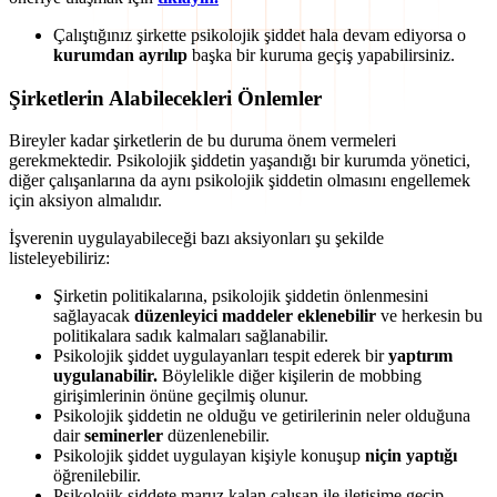
Çalıştığınız şirkette psikolojik şiddet hala devam ediyorsa o
kurumdan ayrılıp
başka bir kuruma geçiş yapabilirsiniz.
Şirketlerin Alabilecekleri Önlemler
Bireyler kadar şirketlerin de bu duruma önem vermeleri
gerekmektedir. Psikolojik şiddetin yaşandığı bir kurumda yönetici,
diğer çalışanlarına da aynı psikolojik şiddetin olmasını engellemek
için aksiyon almalıdır.
İşverenin uygulayabileceği bazı aksiyonları şu şekilde
listeleyebiliriz:
Şirketin politikalarına, psikolojik şiddetin önlenmesini
sağlayacak
düzenleyici maddeler eklenebilir
ve herkesin bu
politikalara sadık kalmaları sağlanabilir.
Psikolojik şiddet uygulayanları tespit ederek bir
yaptırım
uygulanabilir.
Böylelikle diğer kişilerin de mobbing
girişimlerinin önüne geçilmiş olunur.
Psikolojik şiddetin ne olduğu ve getirilerinin neler olduğuna
dair
seminerler
düzenlenebilir.
Psikolojik şiddet uygulayan kişiyle konuşup
niçin yaptığı
öğrenilebilir.
Psikolojik şiddete maruz kalan çalışan ile iletişime geçip