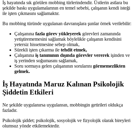
İş hayatında sık görülen mobbing türlerindendir. Üstlerin astlara bu
şekilde baskı uygulamalarının en temel sebebi, çalışanın kendi isteği
ile işten çıkmasını sağlamaktır.
Bu mobbing türünde uygulanan davranışlara şunlar örnek verilebilir:
Çalışanına
fazla görev yükleyerek
görevleri zamanında
yetiştirememesini sağlamak böylelikle çalışanın kendisini
yetersiz hissetmesine sebep olmak,
Sürekli işten çıkarma ile
tehdit etmek,
Çalışanına
iş tanımının dışında görevler vererek
işinden ve
iş yerinden soğumasını sağlamak,
Soru sormaya gelen çalışanının sorularını
görmemezlikten
gelmek.
İş Hayatında Maruz Kalınan Psikolojik
Şiddetin Etkileri
Ne şekilde uygulanırsa uygulansın, mobbingin getirileri oldukça
fazladır.
Psikolojik şiddet; psikolojik, sosyolojik ve fizyolojik olarak bireyleri
olumsuz yönde etkilemektedir.