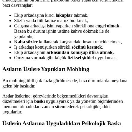
bazı davranışlar:
Ekip arkadaşına kırıcı
lakaplar
takmak,
Sözlü ya da fiili
tacize
maruz bırakmak,
Çalışma arkadaşı işini yaparken sürekli ona
engel olmak.
Bazen bu durum işinin üstüne kahve dökmek ile de
yapılabilir,
Kaba sözler
kullanarak karşısındaki insanı rencide etmek,
İş arkadaşı konuşurken sürekli
sözünü kesmek,
Ekip arkadaşının
arkasından konuşup iftira atmak,
Omzuna vurmak gibi küçük
fiziksel şiddet
uygulamak.
Astların Üstlere Yaptıkları Mobbing
Bu mobbing türü çok fazla görülmesede, bazı durumlarda meydana
gelen bir baskıdır.
Astlar üstlerine; görevlerinde beğenmedikleri davranışları
düzeltmeleri için
baskı
uygulayarak ya da yönetim biçimlerinden
memnun olmadıkları zaman
sitem
ederek psikolojik şiddet
uygularlar.
Üstlerin Astlarına Uyguladıkları Psikolojik Baskı