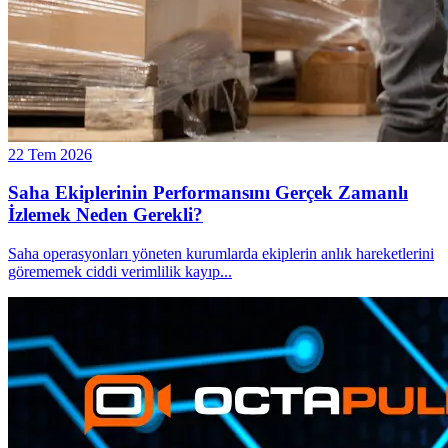
22 Tem 2026
Saha Ekiplerinin Performansını Gerçek Zamanlı
İzlemek Neden Gerekli?
Saha operasyonları yöneten kurumlarda ekiplerin anlık hareketlerini
görememek ciddi verimlilik kayıp
...