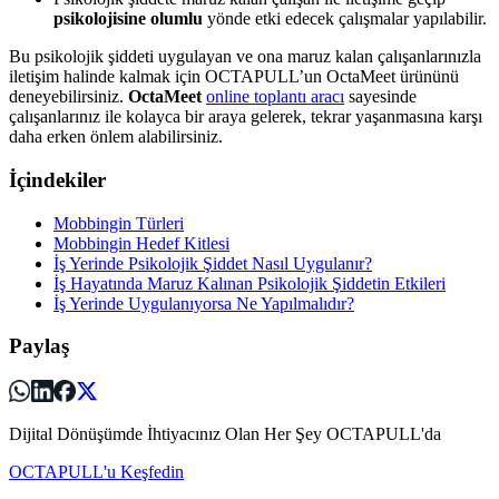
psikolojisine olumlu
yönde etki edecek çalışmalar yapılabilir.
Bu psikolojik şiddeti uygulayan ve ona maruz kalan çalışanlarınızla
iletişim halinde kalmak için OCTAPULL’un OctaMeet ürününü
deneyebilirsiniz.
OctaMeet
online toplantı aracı
sayesinde
çalışanlarınız ile kolayca bir araya gelerek, tekrar yaşanmasına karşı
daha erken önlem alabilirsiniz.
İçindekiler
Mobbingin Türleri
Mobbingin Hedef Kitlesi
İş Yerinde Psikolojik Şiddet Nasıl Uygulanır?
İş Hayatında Maruz Kalınan Psikolojik Şiddetin Etkileri
İş Yerinde Uygulanıyorsa Ne Yapılmalıdır?
Paylaş
Dijital Dönüşümde İhtiyacınız Olan Her Şey OCTAPULL'da
OCTAPULL'u Keşfedin