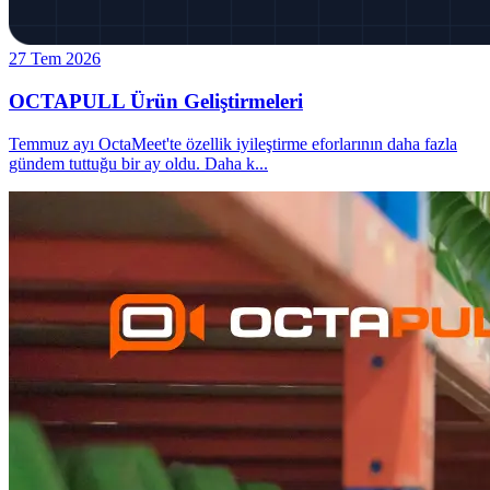
27 Tem 2026
OCTAPULL Ürün Geliştirmeleri
Temmuz ayı OctaMeet'te özellik iyileştirme eforlarının daha fazla
gündem tuttuğu bir ay oldu. Daha k
...