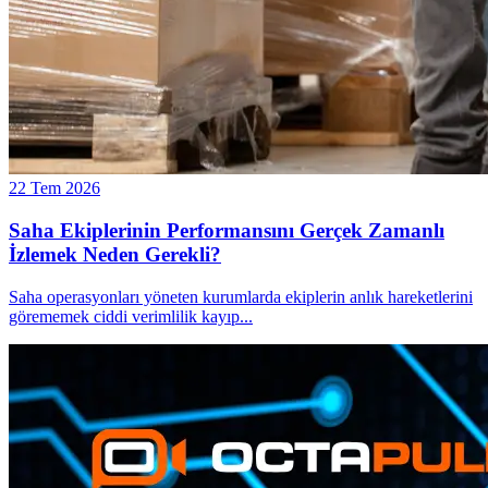
22 Tem 2026
Saha Ekiplerinin Performansını Gerçek Zamanlı
İzlemek Neden Gerekli?
Saha operasyonları yöneten kurumlarda ekiplerin anlık hareketlerini
görememek ciddi verimlilik kayıp
...