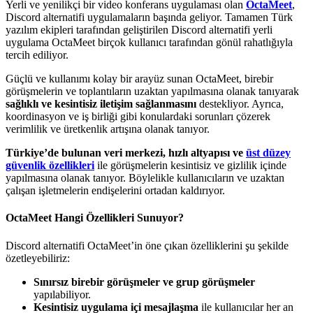
Yerli ve yenilikçi bir video konferans uygulaması olan
OctaMeet
,
Discord alternatifi uygulamaların başında geliyor. Tamamen Türk
yazılım ekipleri tarafından geliştirilen Discord alternatifi yerli
uygulama OctaMeet birçok kullanıcı tarafından gönül rahatlığıyla
tercih ediliyor.
Güçlü ve kullanımı kolay bir arayüz sunan OctaMeet, birebir
görüşmelerin ve toplantıların uzaktan yapılmasına olanak tanıyarak
sağlıklı ve kesintisiz
iletişim sağlanmasını
destekliyor. Ayrıca,
koordinasyon ve iş birliği gibi konulardaki sorunları çözerek
verimlilik ve üretkenlik artışına olanak tanıyor.
Türkiye’de bulunan veri merkezi, hızlı altyapısı
ve
üst düzey
güvenlik özellikleri
ile görüşmelerin kesintisiz ve gizlilik içinde
yapılmasına olanak tanıyor. Böylelikle kullanıcıların ve uzaktan
çalışan işletmelerin endişelerini ortadan kaldırıyor.
OctaMeet Hangi Özellikleri Sunuyor?
Discord alternatifi OctaMeet’in öne çıkan özelliklerini şu şekilde
özetleyebiliriz:
Sınırsız birebir görüşmeler ve grup görüşmeler
yapılabiliyor.
Kesintisiz uygulama içi mesajlaşma
ile kullanıcılar her an