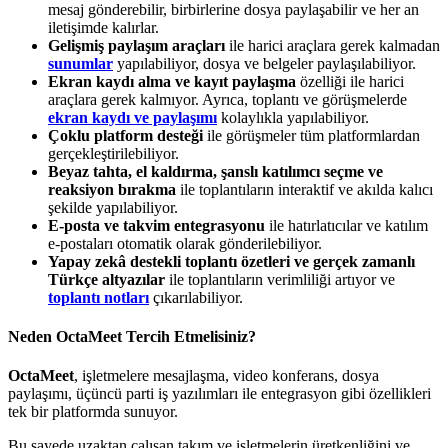
mesaj gönderebilir, birbirlerine dosya paylaşabilir ve her an
iletişimde kalırlar.
Gelişmiş paylaşım araçları
ile harici araçlara gerek kalmadan
sunumlar
yapılabiliyor, dosya ve belgeler paylaşılabiliyor.
Ekran kaydı alma ve kayıt paylaşma
özelliği
ile harici
araçlara gerek kalmıyor. Ayrıca, toplantı ve görüşmelerde
ekran kaydı ve paylaşımı
kolaylıkla yapılabiliyor.
Çoklu platform desteği
ile görüşmeler tüm platformlardan
gerçekleştirilebiliyor.
Beyaz tahta, el kaldırma, şanslı katılımcı seçme ve
reaksiyon bırakma
ile toplantıların interaktif ve akılda kalıcı
şekilde yapılabiliyor.
E-posta ve takvim entegrasyonu
ile hatırlatıcılar ve katılım
e-postaları otomatik olarak gönderilebiliyor.
Yapay zekâ destekli toplantı özetleri ve gerçek zamanlı
Türkçe altyazılar
ile toplantıların verimliliği artıyor ve
toplantı notları
çıkarılabiliyor.
Neden OctaMeet Tercih Etmelisiniz?
OctaMeet
, işletmelere mesajlaşma, video konferans, dosya
paylaşımı, üçüncü parti iş yazılımları ile entegrasyon gibi özellikleri
tek bir platformda sunuyor.
Bu sayede uzaktan çalışan takım ve işletmelerin üretkenliğini ve