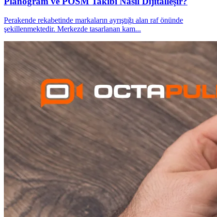
Planogram ve POSM Takibi Nasıl Dijitalleşir?
Perakende rekabetinde markaların ayrıştığı alan raf önünde
şekillenmektedir. Merkezde tasarlanan kam
...