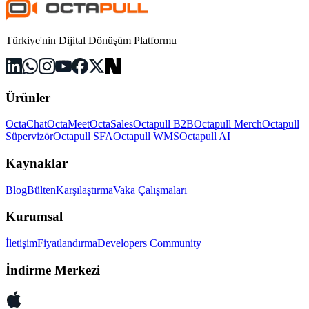
Türkiye'nin Dijital Dönüşüm Platformu
Ürünler
OctaChat
OctaMeet
OctaSales
Octapull B2B
Octapull Merch
Octapull
Süpervizör
Octapull SFA
Octapull WMS
Octapull AI
Kaynaklar
Blog
Bülten
Karşılaştırma
Vaka Çalışmaları
Kurumsal
İletişim
Fiyatlandırma
Developers Community
İndirme Merkezi