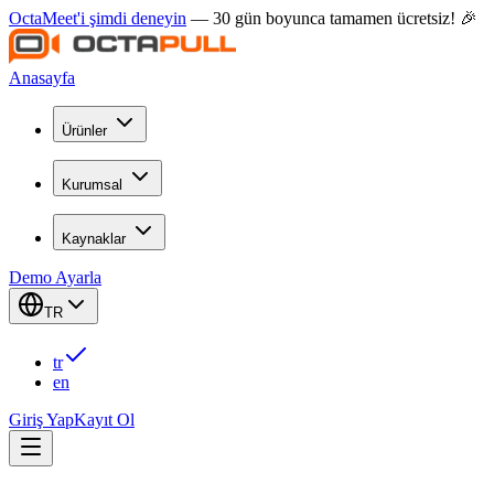
OctaMeet'i şimdi deneyin
— 30 gün boyunca tamamen ücretsiz! 🎉
Anasayfa
Ürünler
Kurumsal
Kaynaklar
Demo Ayarla
TR
tr
en
Giriş Yap
Kayıt Ol