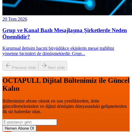
20 Tem 2026
Grup ve Kanal Bazlı Mesajlaşma Şirketlerde Neden
Önemlidir?
Kurumsal iletişim hacmi büyüdükçe ekiplerin mesaj trafiğini
yönetme biçimleri de dönüşmektedir. Grup
...
Previous slide
Next slide
OCTAPULL Dijital Bültenimiz ile Güncel
Kalın
Bültenimize abone olarak en son yeniliklerden, ürün
güncellemelerinden ve dijital dönüşüm dünyasındaki gelişmelerden
ilk siz haberdar olun.
Hemen Abone Ol