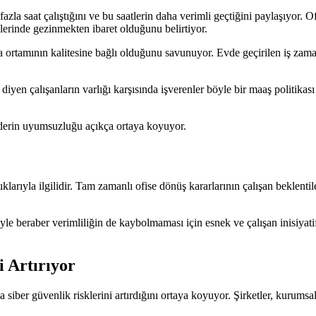
fazla saat çalıştığını ve bu saatlerin daha verimli geçtiğini paylaşıyor. 
elerinde gezinmekten ibaret olduğunu belirtiyor.
ışma ortamının kalitesine bağlı olduğunu savunuyor. Evde geçirilen iş za
iyen çalışanların varlığı karşısında işverenler böyle bir maaş politikası 
i derin uyumsuzluğu açıkça ortaya koyuyor.
ıklarıyla ilgilidir. Tam zamanlı ofise dönüş kararlarının çalışan beklenti
yle beraber verimliliğin de kaybolmaması için esnek ve çalışan inisiyatif
 Artırıyor
iber güvenlik risklerini artırdığını ortaya koyuyor. Şirketler, kurumsal