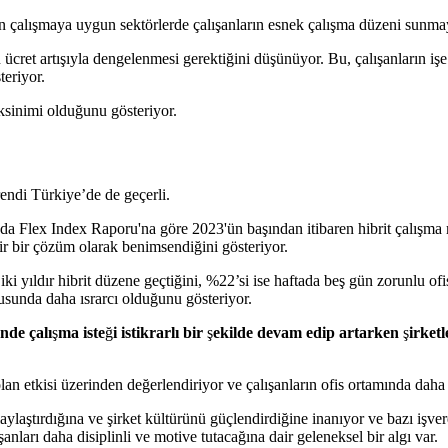
tan çalışmaya uygun sektörlerde çalışanların esnek çalışma düzeni sunmaya
n ücret artışıyla dengelenmesi gerektiğini düşünüyor. Bu, çalışanların 
teriyor.
eksinimi olduğunu gösteriyor.
endi Türkiye’de de geçerli.
da Flex Index Raporu'na göre 2023'ün başından itibaren hibrit çalışma 
lir bir çözüm olarak benimsendiğini gösteriyor.
iki yıldır hibrit düzene geçtiğini, %22’si ise haftada beş gün zorunlu of
nusunda daha ısrarcı olduğunu gösteriyor.
nde çalı
ş
ma iste
ğ
i istikrarlı bir
ş
ekilde devam edip artarken
ş
irketl
olan etkisi üzerinden değerlendiriyor ve çalışanların ofis ortamında dah
 kolaylaştırdığına ve şirket kültürünü güçlendirdiğine inanıyor ve bazı işve
anları daha disiplinli ve motive tutacağına dair geleneksel bir algı var.