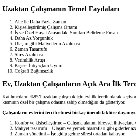
Uzaktan Çalışmanın Temel Faydaları
Aile ile Daha Fazla Zaman
Kişiselleştirilmiş Çalışma Ortamı
İş ve Özel Hayat Arasındaki Sınırları Belirleme Fırsatı
Daha Az Yorgunluk
Ulaşım gibi Maliyetlerin Azalması
Zaman Tasarrufu
Stres Azalması
Verimlilik Artışı
Kişisel İhtiyaçlara Uyum
Coğrafi Bağımsızlık
Ev, Uzaktan Çalışanların Açık Ara İlk Terc
Katılımcıların %85’i uzaktan çalışmak için evi ilk tercih olarak seçiy
kısmının özel bir çalışma odasına sahip olmadığını da gösteriyor.
Çalışanların evlerini tercih etmesi birkaç önemli faktöre dayanıy
Konfor ve kişiselleştirme – Çalışma alanını bireysel ihtiyaçla
Maliyet tasarrufu – Ulaşım ve yemek masrafları gibi giderler aza
Zaman yönetimi – İşe gidip gelme süresi ortadan kalkıyor.