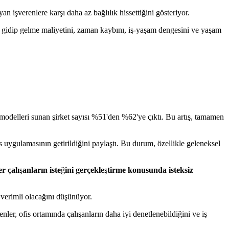
n işverenlere karşı daha az bağlılık hissettiğini gösteriyor.
işe gidip gelme maliyetini, zaman kaybını, iş-yaşam dengesini ve yaşam
modelleri sunan şirket sayısı %51'den %62'ye çıktı. Bu artış, tamamen
is uygulamasının getirildiğini paylaştı. Bu durum, özellikle geleneksel
er çalı
ş
anların iste
ğ
ini gerçekle
ş
tirme konusunda isteksiz
a verimli olacağını düşünüyor.
renler, ofis ortamında çalışanların daha iyi denetlenebildiğini ve iş