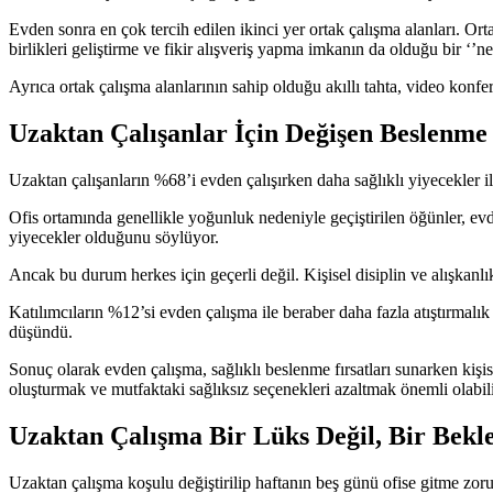
Evden sonra en çok tercih edilen ikinci yer ortak çalışma alanları. Orta
birlikleri geliştirme ve fikir alışveriş yapma imkanın da olduğu bir ‘’n
Ayrıca ortak çalışma alanlarının sahip olduğu akıllı tahta, video konfer
Uzaktan Çalışanlar İçin Değişen Beslenme 
Uzaktan çalışanların %68’i evden çalışırken daha sağlıklı yiyecekler ile
Ofis ortamında genellikle yoğunluk nedeniyle geçiştirilen öğünler, evde
yiyecekler olduğunu söylüyor.
Ancak bu durum herkes için geçerli değil. Kişisel disiplin ve alışkanlık
Katılımcıların %12’si evden çalışma ile beraber daha fazla atıştırmalı
düşündü.
Sonuç olarak evden çalışma, sağlıklı beslenme fırsatları sunarken kişisel
oluşturmak ve mutfaktaki sağlıksız seçenekleri azaltmak önemli olabili
Uzaktan Çalışma Bir Lüks Değil, Bir Bekle
Uzaktan çalışma koşulu değiştirilip haftanın beş günü ofise gitme zorun