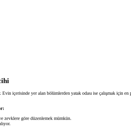
ihi
or. Evin içerisinde yer alan bölümlerden yatak odası ise çalışmak için 
or:
ra ve zevklere göre düzenlemek mümkün.
lıyor.