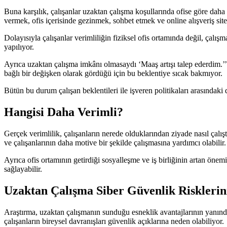
Buna karşılık, çalışanlar uzaktan çalışma koşullarında ofise göre daha 
vermek, ofis içerisinde gezinmek, sohbet etmek ve online alışveriş sit
Dolayısıyla çalışanlar verimliliğin fiziksel ofis ortamında değil, çal
yapılıyor.
Ayrıca uzaktan çalışma imkânı olmasaydı ‘Maaş artışı talep ederdim.’’ d
bağlı bir değişken olarak gördüğü için bu beklentiye sıcak bakmıyor.
Bütün bu durum çalışan beklentileri ile işveren politikaları arasındak
Hangisi Daha Verimli?
Gerçek verimlilik, çalışanların nerede olduklarından ziyade nasıl çalışt
ve çalışanlarının daha motive bir şekilde çalışmasına yardımcı olabilir.
Ayrıca ofis ortamının getirdiği sosyalleşme ve iş birliğinin artan önemi
sağlayabilir.
Uzaktan Çalışma Siber Güvenlik Risklerini
Araştırma, uzaktan çalışmanın sunduğu esneklik avantajlarının yanında s
çalışanların bireysel davranışları güvenlik açıklarına neden olabiliyor.