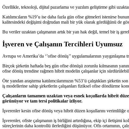
Özellikle, teknoloji, dijital pazarlama ve yazılım geliştirme gibi uzak
Katılımcıların %19’u ise daha fazla gün ofise gitmeleri istenirse bunu
kalitesindeki değişimi doğrudan mali bir yük olarak gördüğünü de gös
Bu veriler uzaktan çalışmanın artık bir yan hak değil, temel bir iş ger
İşveren ve Çalışanın Tercihleri Uyumsuz
Avrupa ve Amerika’da ‘’ofise dönüş’’ uygulamalarının yaygınlaşma tr
Birçok şirketin haftada beş gün ofise dönüşü zorunlu kılmasının yanın
ofise dönüş trendine rağmen hibrit modelin çalışanlar için sürdürülebi
Öte yandan araştırma katılımcılarımızın %53’ü çalıştıkları şirketin son 
iş modellerine sahip şirketlerin çalışanları fiziksel ofise döndürme ko
Çalı
ş
anların tamamen uzaktan veya esnek ko
ş
ullarda hibrit düze
görünüyor ve tam tersi politikalar izliyor.
İşverenler kesin ofise dönüş veya hibrit düzen koşullarını verimliliğe 
İşverenler, ofiste çalışmanın iş birliğini artırdığına, ekip içi iletişimi
süreçlerinin daha kontrollü ilerlediğini düşünüyor. Ofis ortamının, çalış