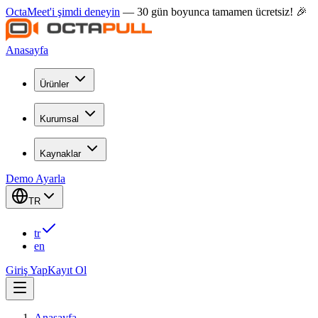
OctaMeet'i şimdi deneyin
— 30 gün boyunca tamamen ücretsiz! 🎉
Anasayfa
Ürünler
Kurumsal
Kaynaklar
Demo Ayarla
TR
tr
en
Giriş Yap
Kayıt Ol
Anasayfa