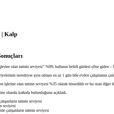
 | Kalp
Sonuçları
şlerine olan tatmin seviyesi’’ %99; haftanın belirli günleri ofise giden – 
lerinin neredeyse aynı olması en az 1 gün bile evden çalışmanın çalışan
 işlerine olan tatmin seviyesi %35 olarak hissedildi ve bu oran diğer iki
sine olumlu katkıda bulunduğunu açıkladı.
alışanların tatmin seviyesi
n seviyesi
de çalışanların tatmin seviyesi