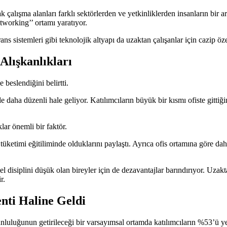
k çalışma alanları farklı sektörlerden ve yetkinliklerden insanların bir ar
etworking’’ ortamı yaratıyor.
ans sistemleri gibi teknolojik altyapı da uzaktan çalışanlar için cazip öze
Alışkanlıkları
 beslendiğini belirtti.
 daha düzenli hale geliyor. Katılımcıların büyük bir kısmı ofiste gittiğ
lar önemli bir faktör.
k tüketimi eğitiliminde olduklarını paylaştı. Ayrıca ofis ortamına göre d
 disiplini düşük olan bireyler için de dezavantajlar barındırıyor. Uzaktan
r.
nti Haline Geldi
luluğunun getirileceği bir varsayımsal ortamda katılımcıların %53’ü yeni 