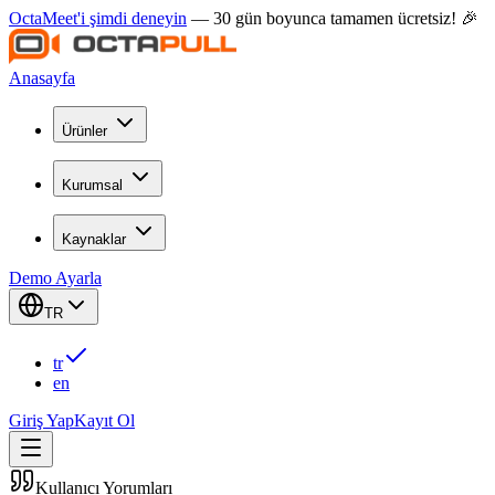
OctaMeet'i şimdi deneyin
— 30 gün boyunca tamamen ücretsiz! 🎉
Anasayfa
Ürünler
Kurumsal
Kaynaklar
Demo Ayarla
TR
tr
en
Giriş Yap
Kayıt Ol
Kullanıcı Yorumları