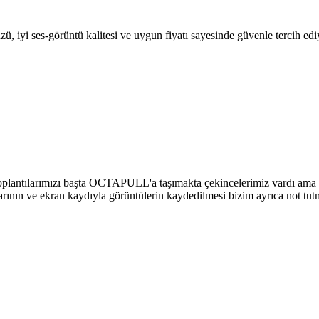
, iyi ses-görüntü kalitesi ve uygun fiyatı sayesinde güvenle tercih ed
toplantılarımızı başta OCTAPULL'a taşımakta çekincelerimiz vardı ama s
larının ve ekran kaydıyla görüntülerin kaydedilmesi bizim ayrıca not tutm