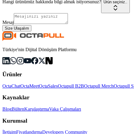
Hangi ürünümüz hakkında bilgi almak istiyorsunuz?
Ürün seçiniz..
Mesaj
Size Ulaşalım
Türkiye'nin Dijital Dönüşüm Platformu
Ürünler
OctaChat
OctaMeet
OctaSales
Octapull B2B
Octapull Merch
Octapull S
Kaynaklar
Blog
Bülten
Karşılaştırma
Vaka Çalışmaları
Kurumsal
İletişim
Fiyatlandırma
Developers Community