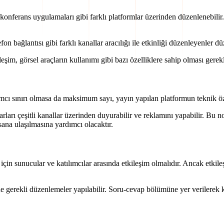
 konferans uygulamaları gibi farklı platformlar üzerinden düzenlenebilir.
 bağlantısı gibi farklı kanallar aracılığı ile etkinliği düzenleyenler düze
eşim, görsel araçların kullanımı gibi bazı özelliklere sahip olması gerekl
ımcı sınırı olmasa da maksimum sayı, yayın yapılan platformun teknik özell
ları çeşitli kanallar üzerinden duyurabilir ve reklamını yapabilir. Bu no
sana ulaşılmasına yardımcı olacaktır.
i için sunucular ve katılımcılar arasında etkileşim olmalıdır. Ancak etkil
de gerekli düzenlemeler yapılabilir. Soru-cevap bölümüne yer verilerek k