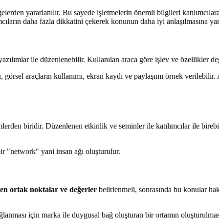
elerden yararlanılır. Bu sayede işletmelerin önemli bilgileri katılımcılar
lımcıların daha fazla dikkatini çekerek konunun daha iyi anlaşılmasına yar
lımlar ile düzenlenebilir. Kullanılan araca göre işlev ve özellikler değ
görsel araçların kullanımı, ekran kaydı ve paylaşımı örnek verilebilir. A
erden biridir. Düzenlenen etkinlik ve seminler ile katılımcılar ile birebi
ir "network" yani insan ağı oluşturulur.
ren ortak noktalar ve değerler
belirlenmeli, sonrasında bu konular hakk
ğlanması için marka ile duygusal bağ oluşturan bir ortamın oluşturulmas