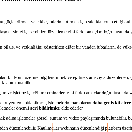
ı güçlendirmek ve etkileşimlerini artırmak için sıklıkla tercih ettiği onl
şma, şirket içi seminler düzenleme gibi farklı amaçlar doğrultusunda yapı
 bilgisi ve yetkinliğini gösterirken diğer bir yandan itibarlarını da yük
mcıları bir konu üzerine bilgilendirmek ve eğitmek amacıyla düzenlenen, ç
ak tanımlanabilir.
işim ve işletme içi eğitim seminerleri gibi farklı amaçlar doğrultusunda we
kları yerden katılabilmesi, işletmelerin markalarını
daha geniş kitlelere
işletmeler önemli
geri bildirimler
elde ederler.
rmak adına işletmeler görsel, sunum ve video paylaşımında bulunabilir, bu s
nden düzenlenebilir. Katılımcılar webinarın düzenlendiği platform üzeri