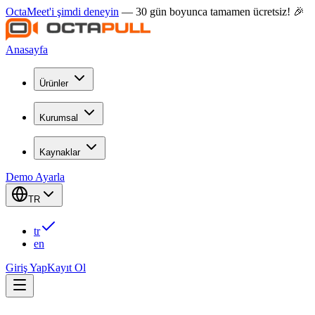
OctaMeet'i şimdi deneyin
— 30 gün boyunca tamamen ücretsiz! 🎉
Anasayfa
Ürünler
Kurumsal
Kaynaklar
Demo Ayarla
TR
tr
en
Giriş Yap
Kayıt Ol