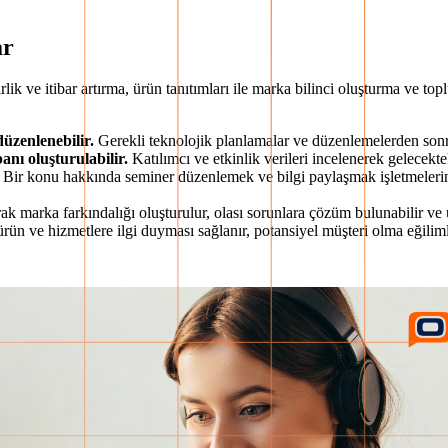
ar
lik ve itibar artırma, ürün tanıtımları ile marka bilinci oluşturma ve to
üzenlenebilir.
Gerekli teknolojik planlamalar ve düzenlemelerden sonra k
banı oluşturulabilir.
Katılımcı ve etkinlik verileri incelenerek gelecekte
Bir konu hakkında seminer düzenlemek ve bilgi paylaşmak işletmelerin 
rak marka farkındalığı oluşturulur, olası sorunlara çözüm bulunabilir ve
rün ve hizmetlere ilgi duyması sağlanır, potansiyel müşteri olma eğiliml