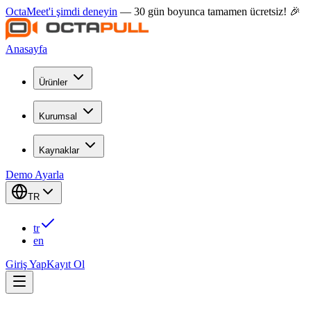
OctaMeet'i şimdi deneyin
— 30 gün boyunca tamamen ücretsiz! 🎉
Anasayfa
Ürünler
Kurumsal
Kaynaklar
Demo Ayarla
TR
tr
en
Giriş Yap
Kayıt Ol