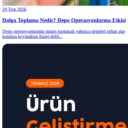
29 Tem 2026
Dalga Toplama Nedir? Depo Operasyonlarına Etkisi
Depo operasyonlarında sipariş toplamak yalnızca ürünleri raftan alıp
kutulara koymaktan ibaret değil
...