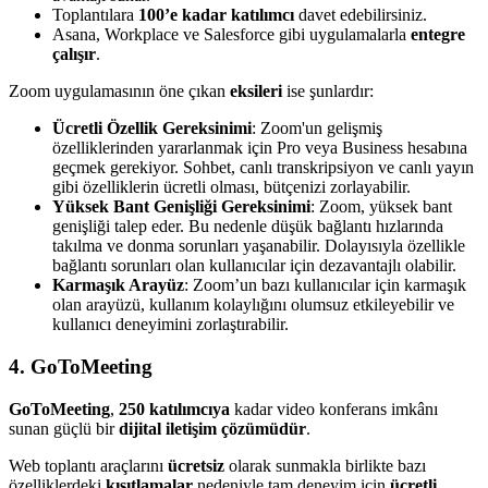
Toplantılara
100’e kadar katılımcı
davet edebilirsiniz.
Asana, Workplace ve Salesforce gibi uygulamalarla
entegre
çalışır
.
Zoom uygulamasının öne çıkan
eksileri
ise şunlardır:
Ücretli Özellik Gereksinimi
: Zoom'un gelişmiş
özelliklerinden yararlanmak için Pro veya Business hesabına
geçmek gerekiyor. Sohbet, canlı transkripsiyon ve canlı yayın
gibi özelliklerin ücretli olması, bütçenizi zorlayabilir.
Yüksek Bant Genişliği Gereksinimi
: Zoom, yüksek bant
genişliği talep eder. Bu nedenle düşük bağlantı hızlarında
takılma ve donma sorunları yaşanabilir. Dolayısıyla özellikle
bağlantı sorunları olan kullanıcılar için dezavantajlı olabilir.
Karmaşık Arayüz
: Zoom’un bazı kullanıcılar için karmaşık
olan arayüzü, kullanım kolaylığını olumsuz etkileyebilir ve
kullanıcı deneyimini zorlaştırabilir.
4. GoToMeeting
GoToMeeting
,
250 katılımcıya
kadar video konferans imkânı
sunan güçlü bir
dijital iletişim çözümüdür
.
Web toplantı araçlarını
ücretsiz
olarak sunmakla birlikte bazı
özelliklerdeki
kısıtlamalar
nedeniyle tam deneyim için
ücretli