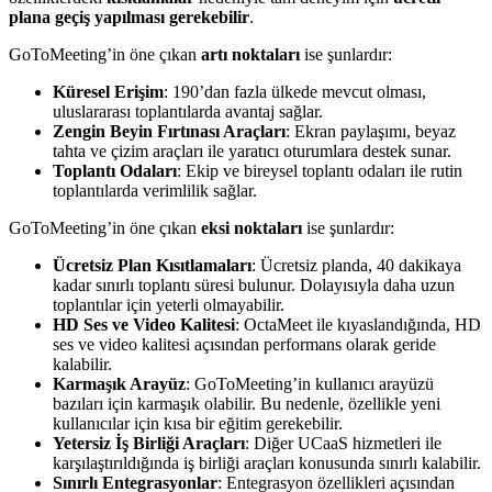
plana geçiş yapılması gerekebilir
.
GoToMeeting’in öne çıkan
artı noktaları
ise şunlardır:
Küresel Erişim
: 190’dan fazla ülkede mevcut olması,
uluslararası toplantılarda avantaj sağlar.
Zengin Beyin Fırtınası Araçları
: Ekran paylaşımı, beyaz
tahta ve çizim araçları ile yaratıcı oturumlara destek sunar.
Toplantı Odaları
: Ekip ve bireysel toplantı odaları ile rutin
toplantılarda verimlilik sağlar.
GoToMeeting’in öne çıkan
eksi noktaları
ise şunlardır:
Ücretsiz Plan Kısıtlamaları
: Ücretsiz planda, 40 dakikaya
kadar sınırlı toplantı süresi bulunur. Dolayısıyla daha uzun
toplantılar için yeterli olmayabilir.
HD Ses ve Video Kalitesi
: OctaMeet ile kıyaslandığında, HD
ses ve video kalitesi açısından performans olarak geride
kalabilir.
Karmaşık Arayüz
: GoToMeeting’in kullanıcı arayüzü
bazıları için karmaşık olabilir. Bu nedenle, özellikle yeni
kullanıcılar için kısa bir eğitim gerekebilir.
Yetersiz İş Birliği Araçları
: Diğer UCaaS hizmetleri ile
karşılaştırıldığında iş birliği araçları konusunda sınırlı kalabilir.
Sınırlı Entegrasyonlar
: Entegrasyon özellikleri açısından