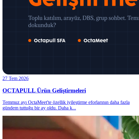
27 Tem 2026
OCTAPULL Ürün Geliştirmeleri
Temmuz ayı OctaMeet'te özellik iyileştirme eforlarının daha fazla
gündem tuttuğu bir ay oldu. Daha k
...