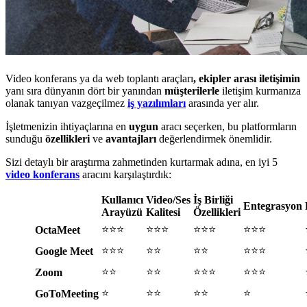
Video konferans ya da web toplantı araçları
, ekipler arası iletişimin
yanı sıra dünyanın dört bir yanından
müşterilerle
iletişim kurmanıza
olanak tanıyan vazgeçilmez
iş yazılımları
arasında yer alır.
İşletmenizin ihtiyaçlarına en
uygun
aracı seçerken, bu platformların
sunduğu
özellikleri
ve
avantajları
değerlendirmek önemlidir.
Sizi detaylı bir araştırma zahmetinden kurtarmak adına, en iyi 5
video konferans
aracını karşılaştırdık:
Kullanıcı
Video/Ses
İş Birliği
Entegrasyon
Arayüzü
Kalitesi
Özellikleri
⭐⭐⭐
⭐⭐⭐
⭐⭐⭐
⭐⭐⭐
OctaMeet
⭐⭐⭐
⭐⭐
⭐⭐
⭐⭐⭐
Google Meet
⭐⭐
⭐⭐
⭐⭐⭐
⭐⭐⭐
Zoom
⭐
⭐⭐
⭐⭐
⭐
GoToMeeting