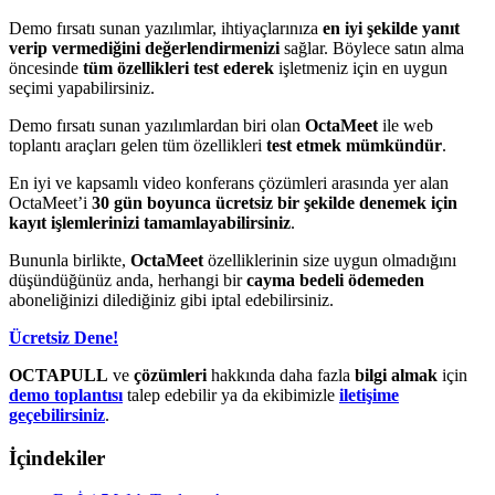
Demo fırsatı sunan yazılımlar, ihtiyaçlarınıza
en iyi şekilde yanıt
verip vermediğini değerlendirmenizi
sağlar. Böylece satın alma
öncesinde
tüm özellikleri test ederek
işletmeniz için en uygun
seçimi yapabilirsiniz.
Demo fırsatı sunan yazılımlardan biri olan
OctaMeet
ile web
toplantı araçları gelen tüm özellikleri
test etmek mümkündür
.
En iyi ve kapsamlı video konferans çözümleri arasında yer alan
OctaMeet’i
30 gün boyunca ücretsiz bir şekilde denemek için
kayıt işlemlerinizi tamamlayabilirsiniz
.
Bununla birlikte,
OctaMeet
özelliklerinin size uygun olmadığını
düşündüğünüz anda, herhangi bir
cayma bedeli ödemeden
aboneliğinizi dilediğiniz gibi iptal edebilirsiniz.
Ücretsiz Dene!
OCTAPULL
ve
çözümleri
hakkında daha fazla
bilgi almak
için
demo toplantısı
talep edebilir ya da ekibimizle
iletişime
geçebilirsiniz
.
İçindekiler