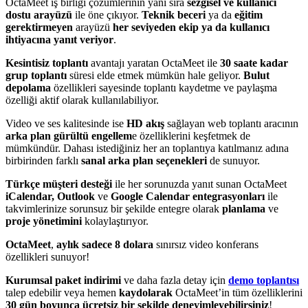
OctaMeet iş birliği çözümlerinin yanı sıra
sezgisel ve kullanıcı
dostu arayüzü
ile öne çıkıyor.
Teknik beceri
ya da
eğitim
gerektirmeyen
arayüzü
her seviyeden ekip ya da kullanıcı
ihtiyacına yanıt veriyor
.
Kesintisiz toplantı
avantajı yaratan OctaMeet ile
30 saate kadar
grup toplantı
süresi elde etmek mümkün hale geliyor.
Bulut
depolama
özellikleri sayesinde toplantı kaydetme ve paylaşma
özelliği aktif olarak kullanılabiliyor.
Video ve ses kalitesinde ise
HD akış
sağlayan web toplantı aracının
arka plan gürültü engellem
e özelliklerini keşfetmek de
mümkündür. Dahası istediğiniz her an toplantıya katılmanız adına
birbirinden farklı
sanal arka plan seçenekleri
de sunuyor.
Türkçe müşteri desteği
ile her sorunuzda yanıt sunan OctaMeet
iCalendar, Outlook
ve
Google Calendar entegrasyonları
ile
takvimlerinize sorunsuz bir şekilde entegre olarak
planlama
ve
proje yönetimini
kolaylaştırıyor.
OctaMeet
,
aylık sadece 8 dolara
sınırsız video konferans
özellikleri sunuyor!
Kurumsal paket indirimi
ve daha fazla detay için
demo toplantısı
talep edebilir veya hemen
kaydolarak
OctaMeet’in tüm özelliklerini
30 gün boyunca ücretsiz bir şekilde deneyimleyebilirsiniz
!