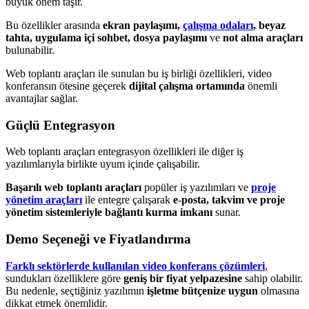
büyük önem taşır.
Bu özellikler arasında
ekran paylaşımı,
çalışma odaları
, beyaz
tahta, uygulama içi sohbet, dosya paylaşımı
ve
not alma araçları
bulunabilir.
Web toplantı araçları ile sunulan bu iş birliği özellikleri, video
konferansın ötesine geçerek
dijital çalışma ortamında
önemli
avantajlar sağlar.
Güçlü Entegrasyon
Web toplantı araçları entegrasyon özellikleri ile diğer iş
yazılımlarıyla birlikte uyum içinde çalışabilir.
Başarılı web toplantı araçları
popüler iş yazılımları ve
proje
yönetim araçları
ile entegre çalışarak
e-posta, takvim ve proje
yönetim sistemleriyle bağlantı kurma imkanı
sunar.
Demo Seçeneği ve Fiyat
landırma
Farklı sektörlerde kullanılan video konferans çözümleri
,
sundukları özelliklere göre
geniş bir fiyat yelpazesine
sahip olabilir.
Bu nedenle, seçtiğiniz yazılımın
işletme bütçenize uygun
olmasına
dikkat etmek önemlidir.