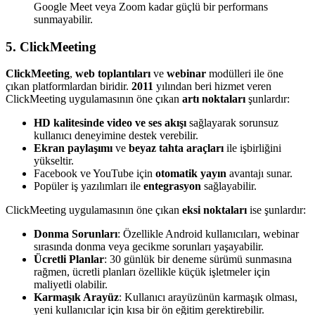
Google Meet veya Zoom kadar güçlü bir performans
sunmayabilir.
5. ClickMeeting
ClickMeeting
,
web toplantıları
ve
webinar
modülleri ile öne
çıkan platformlardan biridir.
2011
yılından beri hizmet veren
ClickMeeting uygulamasının öne çıkan
artı noktaları
şunlardır:
HD kalitesinde video ve ses akışı
sağlayarak sorunsuz
kullanıcı deneyimine destek verebilir.
Ekran paylaşımı
ve
beyaz tahta araçları
ile işbirliğini
yükseltir.
Facebook ve YouTube için
otomatik yayın
avantajı sunar.
Popüler iş yazılımları ile
entegrasyon
sağlayabilir.
ClickMeeting uygulamasının öne çıkan
eksi noktaları
ise şunlardır:
Donma Sorunları
: Özellikle Android kullanıcıları, webinar
sırasında donma veya gecikme sorunları yaşayabilir.
Ücretli Planlar
: 30 günlük bir deneme sürümü sunmasına
rağmen, ücretli planları özellikle küçük işletmeler için
maliyetli olabilir.
Karmaşık Arayüz
: Kullanıcı arayüzünün karmaşık olması,
yeni kullanıcılar için kısa bir ön eğitim gerektirebilir.