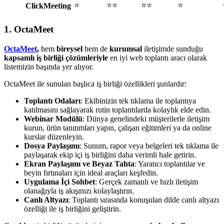
⭐
⭐⭐
⭐⭐
⭐
ClickMeeting
1. OctaMeet
OctaMeet
,
hem
bireysel
hem de
kurumsal
iletişimde sunduğu
kapsamlı iş birliği çözümleriyle
en iyi web toplantı aracı olarak
listemizin başında yer alıyor.
OctaMeet ile sunulan başlıca iş birliği özellikleri şunlardır:
Toplantı Odaları
: Ekibinizin tek tıklama ile toplantıya
katılmasını sağlayarak rutin toplantılarda kolaylık elde edin.
Webinar Modülü
: Dünya genelindeki müşterilerle iletişim
kurun, ürün tanıtımları yapın, çalışan eğitimleri ya da online
kurslar düzenleyin.
Dosya Paylaşımı
: Sunum, rapor veya belgeleri tek tıklama ile
paylaşarak ekip içi iş birliğini daha verimli hale getirin.
Ekran Paylaşımı ve Beyaz Tahta
: Yaratıcı toplantılar ve
beyin fırtınaları için ideal araçları keşfedin.
Uygulama İçi Sohbet
: Gerçek zamanlı ve hızlı iletişim
olanağıyla iş akışınızı kolaylaştırın.
Canlı Altyazı
: Toplantı sırasında konuşulan dilde canlı altyazı
özelliği ile iş birliğini geliştirin.