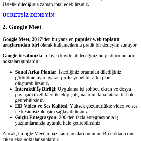
Üstelik dilediğiniz zaman iptal edebilirsiniz.
ÜCRETSİZ DENEYİN!
2. Google Meet
Google Meet,
2017
’den bu yana en
popüler web toplantı
araçlarından biri
olarak kullanıcılarına pratik bir deneyim sunuyor.
Google hesabınızla
kolayca kaydolabileceğiniz bu platformun artı
noktaları şunlardır:
Sanal Arka Planlar
: İstediğiniz ortamdan dilediğiniz
görünümü ayarlayarak profesyonel bir arka plan
oluşturabilirsiniz.
İnteraktif İş Birliği
: Uygulama içi sohbet, ekran ve dosya
paylaşım özellikleri ile ekip çalışmalarını daha interaktif hale
getirebilirsiniz.
HD Video ve Ses Kalitesi
: Yüksek çözünürlükte video ve ses
ile kesintisiz iletişim sağlayabilirsiniz.
Güçlü Entegrasyon
: 200'den fazla entegrasyonla iş
yazılımlarınızla uyumlu hale getirebilirsiniz.
Ancak, Google Meet'in bazı sınırlamaları bulunur. Bu noktada öne
çıkan eksi noktalar şunlardır: