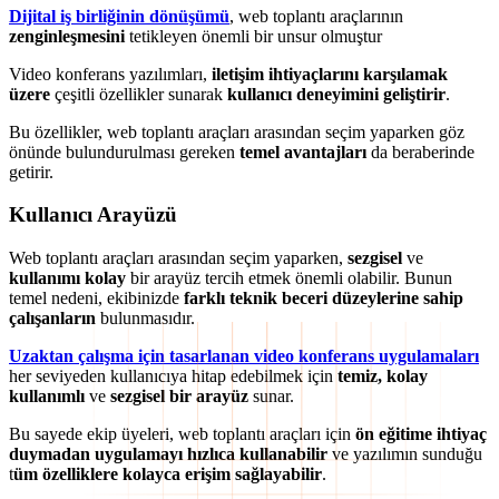
Dijital iş birliğinin dönüşümü
, web toplantı araçlarının
zenginleşmesini
tetikleyen önemli bir unsur olmuştur
Video konferans yazılımları,
iletişim ihtiyaçlarını karşılamak
üzere
çeşitli özellikler sunarak
kullanıcı deneyimini geliştirir
.
Bu özellikler, web toplantı araçları arasından seçim yaparken göz
önünde bulundurulması gereken
temel avantajları
da beraberinde
getirir.
Kullanıcı Arayüzü
Web toplantı araçları arasından seçim yaparken,
sezgisel
ve
kullanımı kolay
bir arayüz tercih etmek önemli olabilir. Bunun
temel nedeni, ekibinizde
farklı teknik beceri düzeylerine sahip
çalışanların
bulunmasıdır.
Uzaktan çalışma için tasarlanan video konferans uygulamaları
her seviyeden kullanıcıya hitap edebilmek için
temiz, kolay
kullanımlı
ve
sezgisel bir arayüz
sunar.
Bu sayede ekip üyeleri, web toplantı araçları için
ön eğitime ihtiyaç
duymadan uygulamayı hızlıca kullanabilir
ve yazılımın sunduğu
t
üm özelliklere kolayca erişim sağlayabilir
.