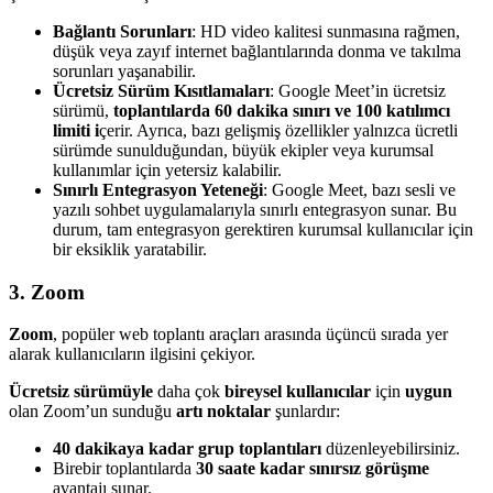
Bağlantı Sorunları
: HD video kalitesi sunmasına rağmen,
düşük veya zayıf internet bağlantılarında donma ve takılma
sorunları yaşanabilir.
Ücretsiz Sürüm Kısıtlamaları
: Google Meet’in ücretsiz
sürümü,
toplantılarda 60 dakika sınırı ve 100 katılımcı
limiti i
çerir. Ayrıca, bazı gelişmiş özellikler yalnızca ücretli
sürümde sunulduğundan, büyük ekipler veya kurumsal
kullanımlar için yetersiz kalabilir.
Sınırlı Entegrasyon Yeteneği
: Google Meet, bazı sesli ve
yazılı sohbet uygulamalarıyla sınırlı entegrasyon sunar. Bu
durum, tam entegrasyon gerektiren kurumsal kullanıcılar için
bir eksiklik yaratabilir.
3. Zoom
Zoom
, popüler web toplantı araçları arasında üçüncü sırada yer
alarak kullanıcıların ilgisini çekiyor.
Ücretsiz sürümüyle
daha çok
bireysel kullanıcılar
için
uygun
olan Zoom’un sunduğu
artı noktalar
şunlardır:
40 dakikaya kadar grup toplantıları
düzenleyebilirsiniz.
Birebir toplantılarda
30 saate kadar sınırsız görüşme
avantajı sunar.