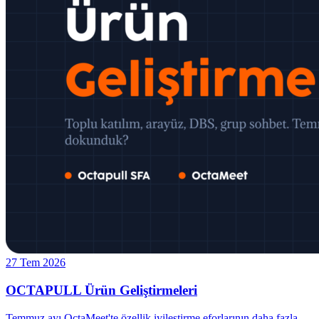
27 Tem 2026
OCTAPULL Ürün Geliştirmeleri
Temmuz ayı OctaMeet'te özellik iyileştirme eforlarının daha fazla