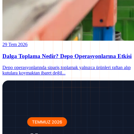
29 Tem 2026
Dalga Toplama Nedir? Depo Operasyonlarına Etkisi
Depo operasyonlarında sipariş toplamak yalnızca ürünleri raftan alıp
kutulara koymaktan ibaret değil
...