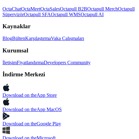
OctaChat
OctaMeet
OctaSales
Octapull B2B
Octapull Merch
Octapull
Süpervizör
Octapull SFA
Octapull WMS
Octapull AI
Kaynaklar
Blog
Bülten
Karşılaştırma
Vaka Çalışmaları
Kurumsal
İletişim
Fiyatlandırma
Developers Community
İndirme Merkezi
Download on the
App Store
Download on the
App MacOS
Download on the
Google Play
Download on the
Microsoft