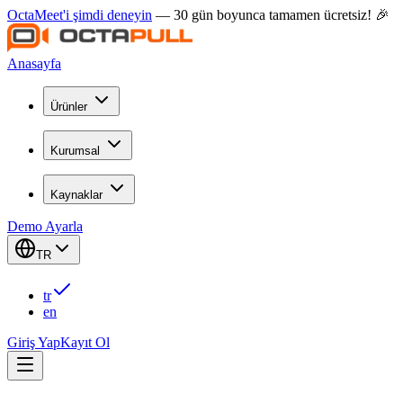
OctaMeet'i şimdi deneyin
— 30 gün boyunca tamamen ücretsiz! 🎉
Anasayfa
Ürünler
Kurumsal
Kaynaklar
Demo Ayarla
TR
tr
en
Giriş Yap
Kayıt Ol