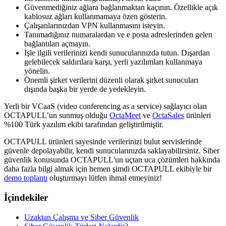
Güvenmediğiniz ağlara bağlanmaktan kaçının. Özellikle açık
kablosuz ağları kullanmamaya özen gösterin.
Çalışanlarınızdan VPN kullanmasını isteyin.
Tanımadığınız numaralardan ve e posta adreslerinden gelen
bağlantıları açmayın.
İşle ilgili verilerinizi kendi sunucularınızda tutun. Dışardan
gelebilecek saldırılara karşı, yerli yazılımları kullanmaya
yönelin.
Önemli şirket verilerini düzenli olarak şirket sunucuları
dışında başka bir yerde de yedekleyin.
Yerli bir VCaaS (video conferencing as a service) sağlayıcı olan
OCTAPULL’un sunmuş olduğu
OctaMeet
ve
OctaSales
ürünleri
%100 Türk yazılım ekibi tarafından geliştirilmiştir.
OCTAPULL ürünleri sayesinde verilerinizi bulut servislerinde
güvenle depolayabilir, kendi sunucularınızda saklayabilirsiniz. Siber
güvenlik konusunda OCTAPULL'un uçtan uca çözümleri hakkında
daha fazla bilgi almak için hemen şimdi OCTAPULL ekibiyle bir
demo toplantı
oluşturmayı lütfen ihmal etmeyiniz!
İçindekiler
Uzaktan Çalışma ve Siber Güvenlik