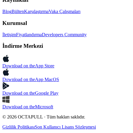
Blog
Bülten
Karşılaştırma
Vaka Çalışmaları
Kurumsal
İletişim
Fiyatlandırma
Developers Community
İndirme Merkezi
Download on the
App Store
Download on the
App MacOS
Download on the
Google Play
Download on the
Microsoft
© 2026 OCTAPULL · Tüm hakları saklıdır.
Gizlilik Politikası
Son Kullanıcı Lisans Sözleşmesi