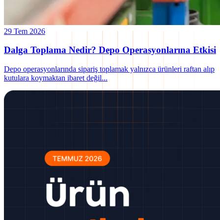
29 Tem 2026
Dalga Toplama Nedir? Depo Operasyonlarına Etkisi
Depo operasyonlarında sipariş toplamak yalnızca ürünleri raftan alıp
kutulara koymaktan ibaret değil
...