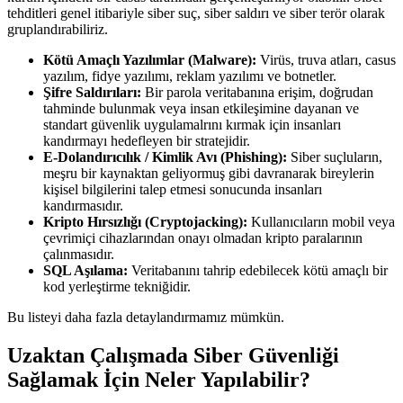
tehditleri genel itibariyle siber suç, siber saldırı ve siber terör olarak
gruplandırabiliriz.
Kötü Amaçlı Yazılımlar (Malware):
Virüs, truva atları, casus
yazılım, fidye yazılımı, reklam yazılımı ve botnetler.
Şifre Saldırıları:
Bir parola veritabanına erişim, doğrudan
tahminde bulunmak veya insan etkileşimine dayanan ve
standart güvenlik uygulamalrını kırmak için insanları
kandırmayı hedefleyen bir stratejidir.
E-Dolandırıcılık / Kimlik Avı (Phishing):
Siber suçluların,
meşru bir kaynaktan geliyormuş gibi davranarak bireylerin
kişisel bilgilerini talep etmesi sonucunda insanları
kandırmasıdır.
Kripto Hırsızlığı (Cryptojacking):
Kullanıcıların mobil veya
çevrimiçi cihazlarından onayı olmadan kripto paralarının
çalınmasıdır.
SQL Aşılama:
Veritabanını tahrip edebilecek kötü amaçlı bir
kod yerleştirme tekniğidir.
Bu listeyi daha fazla detaylandırmamız mümkün.
Uzaktan Çalışmada Siber Güvenliği
Sağlamak İçin Neler Yapılabilir?