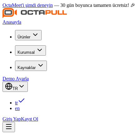
OctaMeet'i şimdi deneyin
— 30 gün boyunca tamamen ücretsiz! 🎉
Anasayfa
Ürünler
Kurumsal
Kaynaklar
Demo Ayarla
TR
tr
en
Giriş Yap
Kayıt Ol