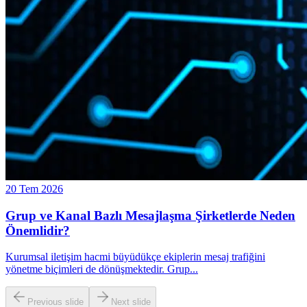
20 Tem 2026
Grup ve Kanal Bazlı Mesajlaşma Şirketlerde Neden
Önemlidir?
Kurumsal iletişim hacmi büyüdükçe ekiplerin mesaj trafiğini
yönetme biçimleri de dönüşmektedir. Grup
...
Previous slide
Next slide