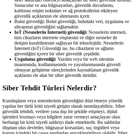
Sunucular ve ana bilgisayarları, güvenlik duvarlarını,
kablosuz erişim noktaları ve ağ protokollerini etkileyen
güvenlik açıklarının ele alınmasını içerir.
Bulut güvenliği: Bulut güvenliği, buluttaki veri, uygulama ve
altyapının güvenliğini sağlamaktır.
IoT (Nesnelerin İnterneti) güvenliği:
Nesnelerin interneti,
tüm cihazların internete erişmesini ve diğer nesneler ile
iletişim kurabilmesini sağlayan bir teknolojidir. Nesnelerin
İnterneti (IoT) Güvenliği ise, bu cihazların ve ağların
güvenliğini içeren bir siber güvenlik çeşididir.
Uygulama güvenliği:
Yazılım veya bir web sitesinin
tasarımında, kodlanmasında ve yayınlanmasında güvenli
olmayan geliştirme süreçlerinden kaynaklanan güvenlik
açıklarını ele alan bir siber güvenlik türüdür.
Siber Tehdit Türleri Nelerdir?
Kuruluşların veya sistemlerinin güvenliğini ihlal etmeye yönelik
yapılan her türlü kötü niyetli girişim olarak tanımlayabiliriz. Siber
güvenlik tehdidi, verilere yasa dışı bir şekilde erişmeyi, dijital
işlemleri bozmayı veya bilgilere zarar vermeyi amaçlayan olası
herhangi bir kötü niyetli saldırıyı ifade etmektedir. Bu saldırılar
düşman ulus devletler, bilgisayar korsanları, suç örgütleri veya
kurum içindeki bir casus tarafından gerçekleştiriliyor olabilir. Siber