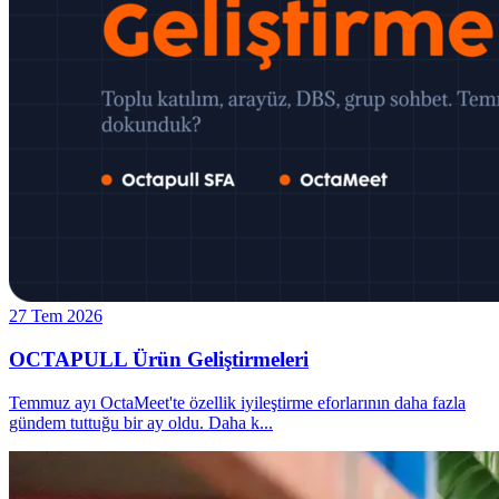
27 Tem 2026
OCTAPULL Ürün Geliştirmeleri
Temmuz ayı OctaMeet'te özellik iyileştirme eforlarının daha fazla
gündem tuttuğu bir ay oldu. Daha k
...