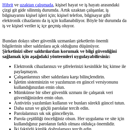
Hibrit
ve
uzaktan çalışmada
, kişisel hayat ve iş hayatı arasındaki
çizgi git gide silinmiş durumda. Artık uzaktan çalışanlar, iş
bilgisayarını kişisel işleri için; kişisel telefon, bilgisayar gibi
elektronik cihazlarını da iş için kullanabiliyor. Böyle bir durumda da
iş ve kişisel veriler iç içe geçmiş oluyor.
Bundan dolayı siber güvenlik uzmanları şirketlerin önemli
bilgilerinin siber saldırılara açık olduğunu düşünüyor.
Şirketinizi siber saldırılardan korumak ve bilgi güvenliğini
sağlamak için aşağıdaki yönteemleri uygulayabilirsiniz:
Elektronik cihazlarınızı ve şifrelerinizi kesinlikle hiç kimse ile
paylaşmayın.
Çalışanlarınızı siber saldırılara karşı bilinçlendirin.
İşletim sisteminizin ve yazılımızın en güncel versiyonunu
kullandığınızdan emin olun.
Mümkünse bir siber güvenlik uzmanı ile çalışarak veri
güvenliğinizden emin olun.
Antivirüs yazılımları kullanın ve bunları sürekli güncel tutun.
Daha uzun ve güçlü parolalar tercih edin.
Parolalarınızı sık sık güncelleyin.
Parola çeşitliliği önceliğiniz olsun. Her uygulama ve site için
kullandığınız parolanın farklı olması oldukça önemlidir.
İki faktörlü kimlik doğrulamayı tercih edin.