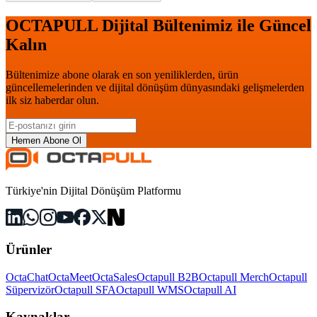
OCTAPULL Dijital Bültenimiz ile Güncel
Kalın
Bültenimize abone olarak en son yeniliklerden, ürün
güncellemelerinden ve dijital dönüşüm dünyasındaki gelişmelerden
ilk siz haberdar olun.
Hemen Abone Ol
Türkiye'nin Dijital Dönüşüm Platformu
Ürünler
OctaChat
OctaMeet
OctaSales
Octapull B2B
Octapull Merch
Octapull
Süpervizör
Octapull SFA
Octapull WMS
Octapull AI
Kaynaklar