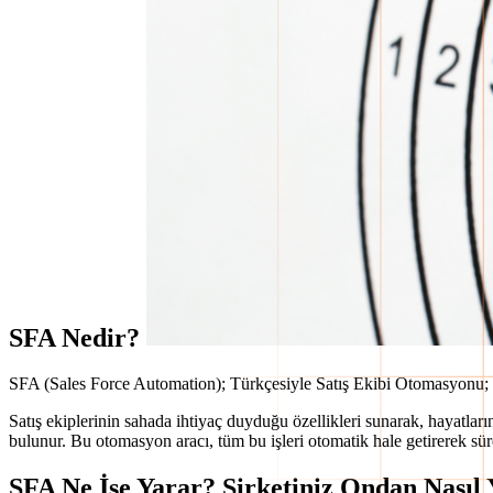
SFA Nedir?
SFA (Sales Force Automation); Türkçesiyle Satış Ekibi Otomasyonu; s
Satış ekiplerinin sahada ihtiyaç duyduğu özellikleri sunarak, hayatlar
bulunur. Bu otomasyon aracı, tüm bu işleri otomatik hale getirerek süre
SFA Ne İşe Yarar? Şirketiniz Ondan Nasıl 