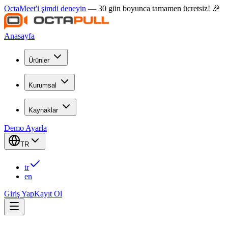
OctaMeet'i şimdi deneyin
— 30 gün boyunca tamamen ücretsiz! 🎉
Anasayfa
Ürünler
Kurumsal
Kaynaklar
Demo Ayarla
TR
tr
en
Giriş Yap
Kayıt Ol