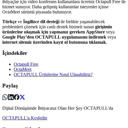
ihtiyaçlar için video konferans kullananlara ücretsiz Octapull Free ile
hizmet sunuyor. Daha gelişmiş kullanımlar isteyenler içinse
OctaMeet sürümü piyasada bulunuyor.
Türkçe
ve
İngilizce dil desteği
ile birlikte yaşanabilecek
problemleri çözmek için canlı destek hizmeti sunan
girişimin
ürünlerine ulaşmak için yapmanız gereken
AppStore
veya
Google Play’den OCTAPULL uygulamasını indirmek
veya
internet sitemiz üzerinden kayıt ol butonuna tıklamak
.
İçindekiler
Octapull Free
OctaMeet
OCTAPULL Ürünlerine Nasıl Ulaşabiliriz?
Paylaş
Dijital Dönüşümde İhtiyacınız Olan Her Şey OCTAPULL'da
OCTAPULL'u Keşfedin