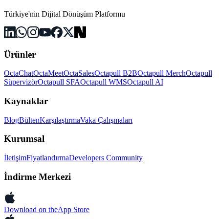
Türkiye'nin Dijital Dönüşüm Platformu
Ürünler
OctaChat
OctaMeet
OctaSales
Octapull B2B
Octapull Merch
Octapull
Süpervizör
Octapull SFA
Octapull WMS
Octapull AI
Kaynaklar
Blog
Bülten
Karşılaştırma
Vaka Çalışmaları
Kurumsal
İletişim
Fiyatlandırma
Developers Community
İndirme Merkezi
Download on the
App Store