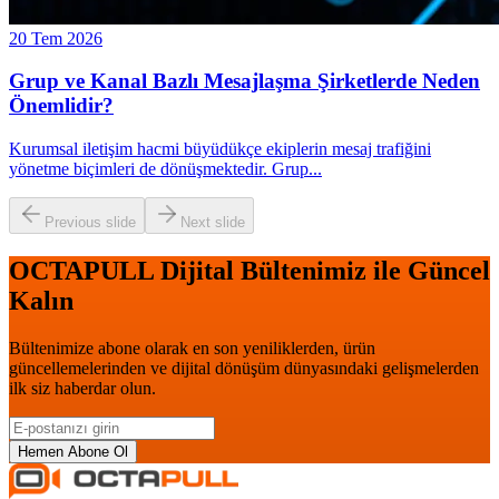
20 Tem 2026
Grup ve Kanal Bazlı Mesajlaşma Şirketlerde Neden
Önemlidir?
Kurumsal iletişim hacmi büyüdükçe ekiplerin mesaj trafiğini
yönetme biçimleri de dönüşmektedir. Grup
...
Previous slide
Next slide
OCTAPULL Dijital Bültenimiz ile Güncel
Kalın
Bültenimize abone olarak en son yeniliklerden, ürün
güncellemelerinden ve dijital dönüşüm dünyasındaki gelişmelerden
ilk siz haberdar olun.
Hemen Abone Ol