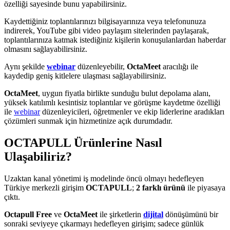
özelliği sayesinde bunu yapabilirsiniz.
Kaydettiğiniz toplantılarınızı bilgisayarınıza veya telefonunuza
indirerek, YouTube gibi video paylaşım sitelerinden paylaşarak,
toplantılarınıza katmak istediğiniz kişilerin konuşulanlardan haberdar
olmasını sağlayabilirsiniz.
Aynı şekilde
webinar
düzenleyebilir,
OctaMeet
aracılığı ile
kaydedip geniş kitlelere ulaşması sağlayabilirsiniz.
OctaMeet
, uygun fiyatla birlikte sunduğu bulut depolama alanı,
yüksek katılımlı kesintisiz toplantılar ve görüşme kaydetme özelliği
ile
webinar
düzenleyicileri, öğretmenler ve ekip liderlerine aradıkları
çözümleri sunmak için hizmetinize açık durumdadır.
OCTAPULL Ürünlerine Nasıl
Ulaşabiliriz?
Uzaktan kanal yönetimi iş modelinde öncü olmayı hedefleyen
Türkiye merkezli girişim
OCTAPULL
;
2 farklı ürünü
ile piyasaya
çıktı.
Octapull Free
ve
OctaMeet
ile şirketlerin
dijital
dönüşümünü bir
sonraki seviyeye çıkarmayı hedefleyen girişim; sadece günlük