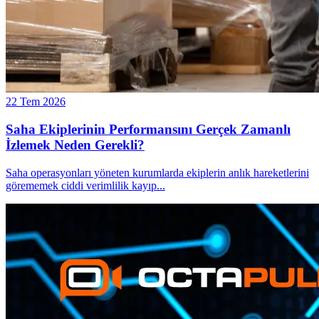
22 Tem 2026
Saha Ekiplerinin Performansını Gerçek Zamanlı
İzlemek Neden Gerekli?
Saha operasyonları yöneten kurumlarda ekiplerin anlık hareketlerini
görememek ciddi verimlilik kayıp
...