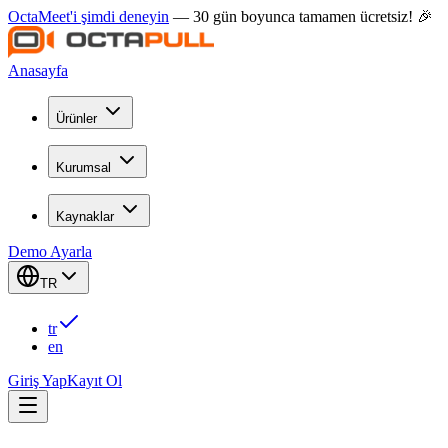
OctaMeet'i şimdi deneyin
— 30 gün boyunca tamamen ücretsiz! 🎉
Anasayfa
Ürünler
Kurumsal
Kaynaklar
Demo Ayarla
TR
tr
en
Giriş Yap
Kayıt Ol