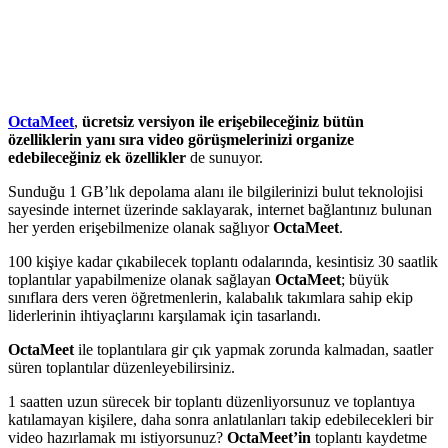
OctaMeet
,
ücretsiz
versiyon
ile erişebileceğiniz bütün
özelliklerin yanı sıra video görüşmelerinizi organize
edebileceğiniz ek özellikler
de sunuyor.
Sunduğu 1 GB’lık depolama alanı ile bilgilerinizi bulut teknolojisi
sayesinde internet üzerinde saklayarak, internet bağlantınız bulunan
her yerden erişebilmenize olanak sağlıyor
OctaMeet
.
100 kişiye kadar çıkabilecek toplantı odalarında, kesintisiz 30 saatlik
toplantılar yapabilmenize olanak sağlayan
OctaMeet
; büyük
sınıflara ders veren öğretmenlerin, kalabalık takımlara sahip ekip
liderlerinin ihtiyaçlarını karşılamak için tasarlandı.
OctaMeet
ile toplantılara gir çık yapmak zorunda kalmadan, saatler
süren toplantılar düzenleyebilirsiniz.
1 saatten uzun sürecek bir toplantı düzenliyorsunuz ve toplantıya
katılamayan kişilere, daha sonra anlatılanları takip edebilecekleri bir
video hazırlamak mı istiyorsunuz?
OctaMeet’in
toplantı kaydetme