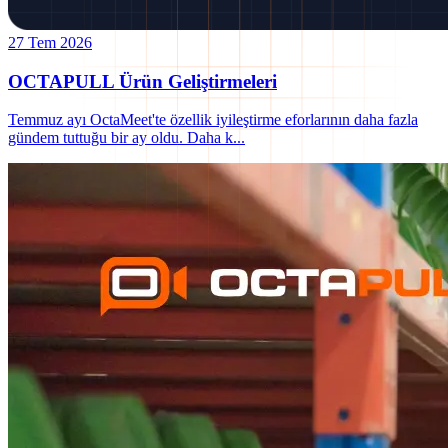
27 Tem 2026
OCTAPULL Ürün Geliştirmeleri
Temmuz ayı OctaMeet'te özellik iyileştirme eforlarının daha fazla
gündem tuttuğu bir ay oldu. Daha k
...