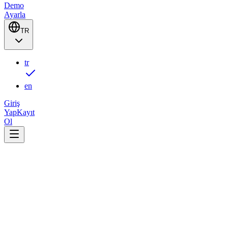
Demo
Ayarla
TR
tr
en
Giriş
Yap
Kayıt
Ol