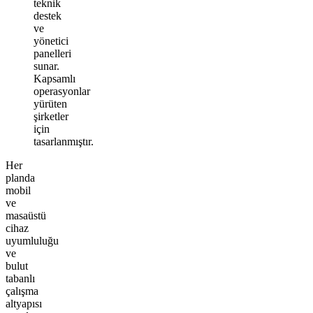
teknik
destek
ve
yönetici
panelleri
sunar.
Kapsamlı
operasyonlar
yürüten
şirketler
için
tasarlanmıştır.
Her
planda
mobil
ve
masaüstü
cihaz
uyumluluğu
ve
bulut
tabanlı
çalışma
altyapısı