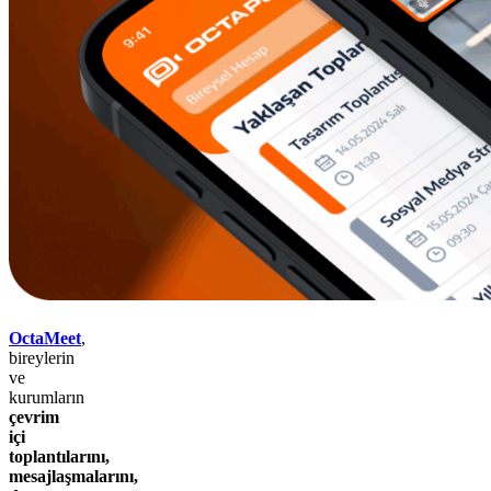
OctaMeet
,
bireylerin
ve
kurumların
çevrim
içi
toplantılarını,
mesajlaşmalarını,