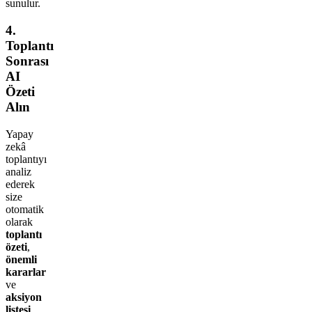
sunulur.
4.
Toplantı
Sonrası
AI
Özeti
Alın
Yapay
zekâ
toplantıyı
analiz
ederek
size
otomatik
olarak
toplantı
özeti
,
önemli
kararlar
ve
aksiyon
listesi