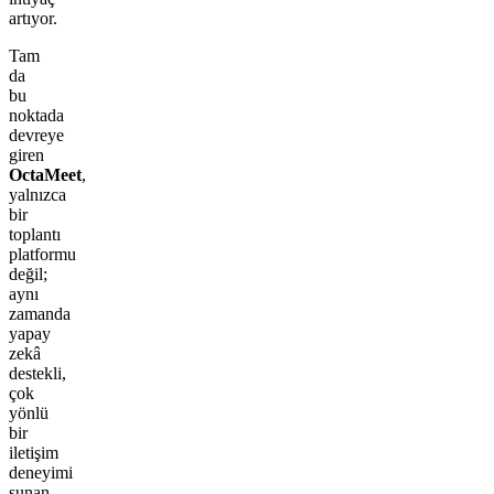
artıyor.
Tam
da
bu
noktada
devreye
giren
OctaMeet
,
yalnızca
bir
toplantı
platformu
değil;
aynı
zamanda
yapay
zekâ
destekli,
çok
yönlü
bir
iletişim
deneyimi
sunan