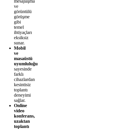
mesajlaşma
ve
görüntülü
görüşme
gibi
temel
ihtiyaçları
eksiksiz
sunar.
Mobil
ve
masaüstü
uyumluluğu
sayesinde
farklı
cihazlardan
kesintisiz
toplantı
deneyimi
sağlar.
Online
video
konferans,
uzaktan
toplantı