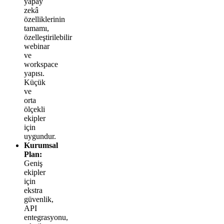
yapay
zekâ
özelliklerinin
tamamı,
özelleştirilebilir
webinar
ve
workspace
yapısı.
Küçük
ve
orta
ölçekli
ekipler
için
uygundur.
Kurumsal
Plan:
Geniş
ekipler
için
ekstra
güvenlik,
API
entegrasyonu,