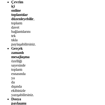
Çevrim
içi
online
toplantılar
düzenleyebilir
,
toplantı
davet
bağlantılarını
tek
tıkla
paylaşabilirsiniz.
Gerçek
zamanlı
mesajlaşma
özelliği
sayesinde
toplantı
esnasında
ya
da
dışında
ekibinizle
yazışabilirsiniz.
Dosya
paylaşımı