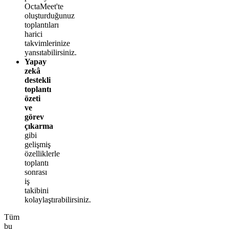
OctaMeet'te
oluşturduğunuz
toplantıları
harici
takvimlerinize
yansıtabilirsiniz.
Yapay
zekâ
destekli
toplantı
özeti
ve
görev
çıkarma
gibi
gelişmiş
özelliklerle
toplantı
sonrası
iş
takibini
kolaylaştırabilirsiniz.
Tüm
bu