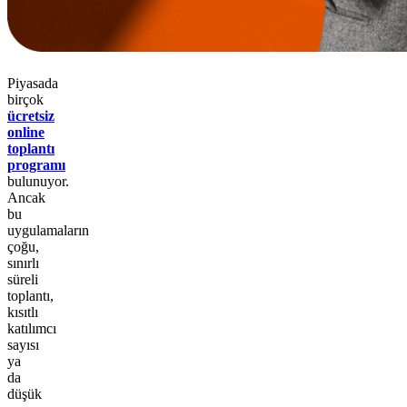
Piyasada
birçok
ücretsiz
online
toplantı
programı
bulunuyor.
Ancak
bu
uygulamaların
çoğu,
sınırlı
süreli
toplantı,
kısıtlı
katılımcı
sayısı
ya
da
düşük