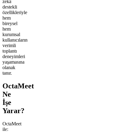
zekâ
destekli
özellikleriyle
hem
bireysel
hem
kurumsal
kullanıcıların
verimli
toplantı
deneyimleri
yaşamasına
olanak
tanır.
OctaMeet
Ne
İşe
Yarar?
OctaMeet
ile: