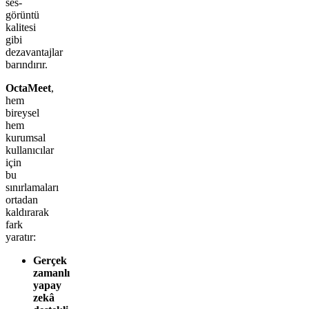
ses-
görüntü
kalitesi
gibi
dezavantajlar
barındırır.
OctaMeet
,
hem
bireysel
hem
kurumsal
kullanıcılar
için
bu
sınırlamaları
ortadan
kaldırarak
fark
yaratır:
Gerçek
zamanlı
yapay
zekâ