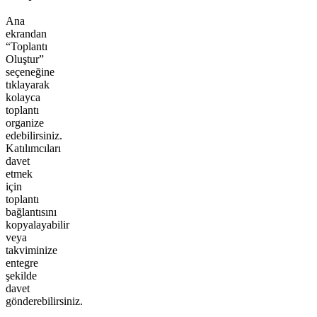
Ana
ekrandan
“Toplantı
Oluştur”
seçeneğine
tıklayarak
kolayca
toplantı
organize
edebilirsiniz.
Katılımcıları
davet
etmek
için
toplantı
bağlantısını
kopyalayabilir
veya
takviminize
entegre
şekilde
davet
gönderebilirsiniz.