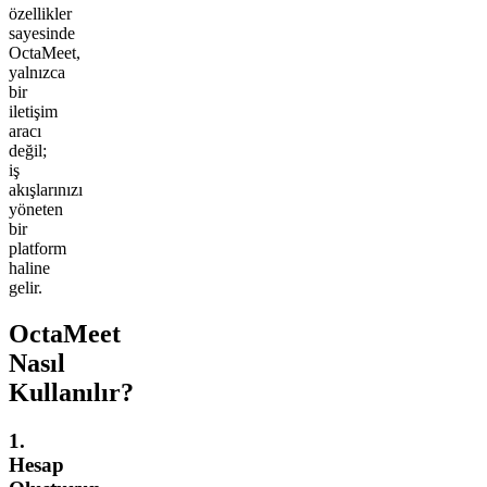
özellikler
sayesinde
OctaMeet,
yalnızca
bir
iletişim
aracı
değil;
iş
akışlarınızı
yöneten
bir
platform
haline
gelir.
OctaMeet
Nasıl
Kullanılır?
1.
Hesap