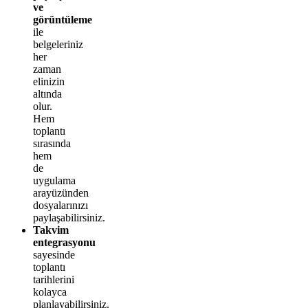
ve
görüntüleme
ile
belgeleriniz
her
zaman
elinizin
altında
olur.
Hem
toplantı
sırasında
hem
de
uygulama
arayüzünden
dosyalarınızı
paylaşabilirsiniz.
Takvim
entegrasyonu
sayesinde
toplantı
tarihlerini
kolayca
planlayabilirsiniz.