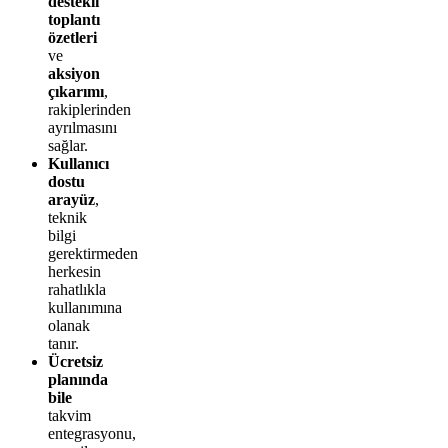
destekli
toplantı
özetleri
ve
aksiyon
çıkarımı
,
rakiplerinden
ayrılmasını
sağlar.
Kullanıcı
dostu
arayüz
,
teknik
bilgi
gerektirmeden
herkesin
rahatlıkla
kullanımına
olanak
tanır.
Ücretsiz
planında
bile
takvim
entegrasyonu,