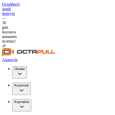
OctaMeet'i
şimdi
deneyin
—
30
gün
boyunca
tamamen
ücretsiz!
🎉
Anasayfa
Ürünler
Kurumsal
Kaynaklar