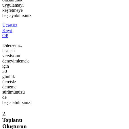
uygulamayı
keşfetmeye
başlayabilirsiniz.
Ücretsiz
Kayıt
Ol!
Dilerseniz,
lisanslı
versiyonu
deneyimlemek
için
30
günlük
ücretsiz
deneme
sürümünüzü
de
başlatabilirsiniz!
2.
Toplantı
Oluşturun