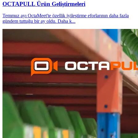
OCTAPULL Ürün Geliştirmeleri
Temmuz ayı OctaMeet'te özellik iyileştirme eforlarının daha fazla
gündem tuttuğu bir ay oldu. Daha k
...