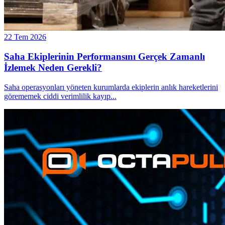
22 Tem 2026
Saha Ekiplerinin Performansını Gerçek Zamanlı
İzlemek Neden Gerekli?
Saha operasyonları yöneten kurumlarda ekiplerin anlık hareketlerini
görememek ciddi verimlilik kayıp
...