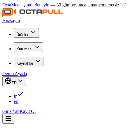
OctaMeet'i şimdi deneyin
— 30 gün boyunca tamamen ücretsiz! 🎉
Anasayfa
Ürünler
Kurumsal
Kaynaklar
Demo Ayarla
TR
tr
en
Giriş Yap
Kayıt Ol