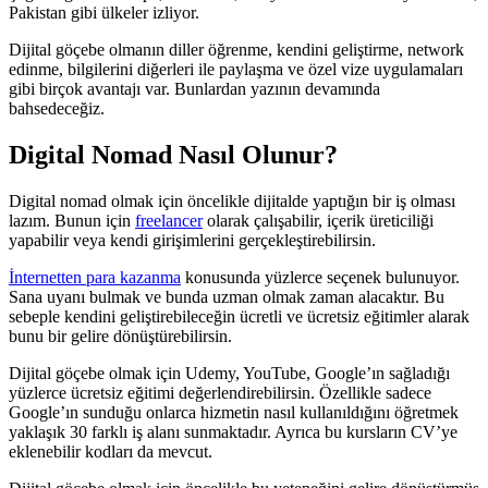
Pakistan gibi ülkeler izliyor.
Dijital göçebe olmanın diller öğrenme, kendini geliştirme, network
edinme, bilgilerini diğerleri ile paylaşma ve özel vize uygulamaları
gibi birçok avantajı var. Bunlardan yazının devamında
bahsedeceğiz.
Digital Nomad Nasıl Olunur?
Digital nomad olmak için öncelikle dijitalde yaptığın bir iş olması
lazım. Bunun için
freelancer
olarak çalışabilir, içerik üreticiliği
yapabilir veya kendi girişimlerini gerçekleştirebilirsin.
İnternetten para kazanma
konusunda yüzlerce seçenek bulunuyor.
Sana uyanı bulmak ve bunda uzman olmak zaman alacaktır. Bu
sebeple kendini geliştirebileceğin ücretli ve ücretsiz eğitimler alarak
bunu bir gelire dönüştürebilirsin.
Dijital göçebe olmak için Udemy, YouTube, Google’ın sağladığı
yüzlerce ücretsiz eğitimi değerlendirebilirsin. Özellikle sadece
Google’ın sunduğu onlarca hizmetin nasıl kullanıldığını öğretmek
yaklaşık 30 farklı iş alanı sunmaktadır. Ayrıca bu kursların CV’ye
eklenebilir kodları da mevcut.