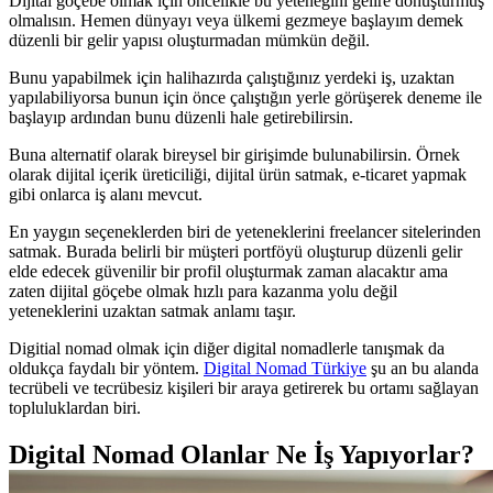
Dijital göçebe olmak için öncelikle bu yeteneğini gelire dönüştürmüş
olmalısın. Hemen dünyayı veya ülkemi gezmeye başlayım demek
düzenli bir gelir yapısı oluşturmadan mümkün değil.
Bunu yapabilmek için halihazırda çalıştığınız yerdeki iş, uzaktan
yapılabiliyorsa bunun için önce çalıştığın yerle görüşerek deneme ile
başlayıp ardından bunu düzenli hale getirebilirsin.
Buna alternatif olarak bireysel bir girişimde bulunabilirsin. Örnek
olarak dijital içerik üreticiliği, dijital ürün satmak, e-ticaret yapmak
gibi onlarca iş alanı mevcut.
En yaygın seçeneklerden biri de yeteneklerini freelancer sitelerinden
satmak. Burada belirli bir müşteri portföyü oluşturup düzenli gelir
elde edecek güvenilir bir profil oluşturmak zaman alacaktır ama
zaten dijital göçebe olmak hızlı para kazanma yolu değil
yeteneklerini uzaktan satmak anlamı taşır.
Digitial nomad olmak için diğer digital nomadlerle tanışmak da
oldukça faydalı bir yöntem.
Digital Nomad Türkiye
şu an bu alanda
tecrübeli ve tecrübesiz kişileri bir araya getirerek bu ortamı sağlayan
topluluklardan biri.
Digital Nomad Olanlar Ne İş Yapıyorlar?