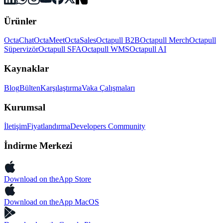
Ürünler
OctaChat
OctaMeet
OctaSales
Octapull B2B
Octapull Merch
Octapull
Süpervizör
Octapull SFA
Octapull WMS
Octapull AI
Kaynaklar
Blog
Bülten
Karşılaştırma
Vaka Çalışmaları
Kurumsal
İletişim
Fiyatlandırma
Developers Community
İndirme Merkezi
Download on the
App Store
Download on the
App MacOS