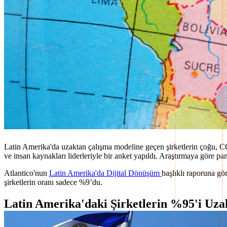
Latin Amerika'da uzaktan çalışma modeline geçen şirketlerin çoğu, COV
ve insan kaynakları liderleriyle bir anket yapıldı. Araştırmaya göre pa
Atlantico'nun
Latin Amerika'da Dijital Dönüşüm
başlıklı raporuna g
şirketlerin oranı sadece %9’du.
Latin Amerika'daki Şirketlerin %95'i Uza