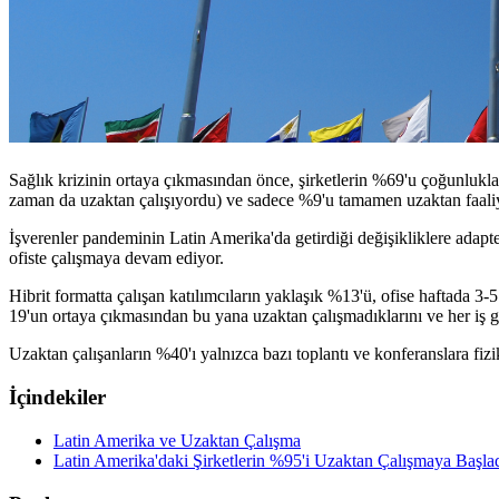
Sağlık krizinin ortaya çıkmasından önce, şirketlerin %69'u çoğunlukla 
zaman da uzaktan çalışıyordu) ve sadece %9'u tamamen uzaktan faaliy
İşverenler pandeminin Latin Amerika'da getirdiği değişikliklere adapte 
ofiste çalışmaya devam ediyor.
Hibrit formatta çalışan katılımcıların yaklaşık %13'ü, ofise haftada 3
19'un ortaya çıkmasından bu yana uzaktan çalışmadıklarını ve her iş gün
Uzaktan çalışanların %40'ı yalnızca bazı toplantı ve konferanslara fizik
İçindekiler
Latin Amerika ve Uzaktan Çalışma
Latin Amerika'daki Şirketlerin %95'i Uzaktan Çalışmaya Başla