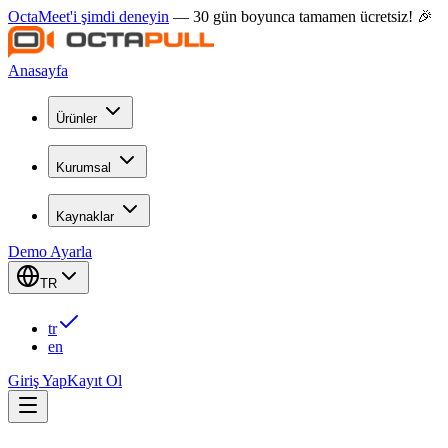
OctaMeet'i şimdi deneyin
— 30 gün boyunca tamamen ücretsiz! 🎉
Anasayfa
Ürünler
Kurumsal
Kaynaklar
Demo Ayarla
TR
tr
en
Giriş Yap
Kayıt Ol