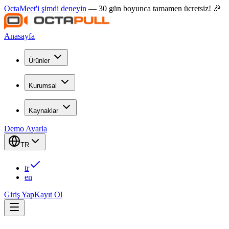
OctaMeet'i şimdi deneyin
— 30 gün boyunca tamamen ücretsiz! 🎉
Anasayfa
Ürünler
Kurumsal
Kaynaklar
Demo Ayarla
TR
tr
en
Giriş Yap
Kayıt Ol