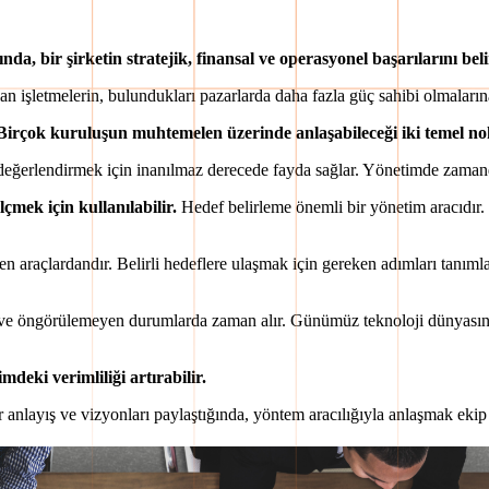
ğında, bir şirketin stratejik, finansal ve operasyonel başarılarını be
an işletmelerin, bulundukları pazarlarda daha fazla güç sahibi olmaların
Birçok kuruluşun muhtemelen üzerinde anlaşabileceği iki temel no
değerlendirmek için inanılmaz derecede fayda sağlar. Yönetimde zamandan
çmek için kullanılabilir.
Hedef belirleme önemli bir yönetim aracıdır.
en araçlardandır. Belirli hedeflere ulaşmak için gereken adımları tanımla
k ve öngörülemeyen durumlarda zaman alır. Günümüz teknoloji dünyasında
deki verimliliği artırabilir.
ir anlayış ve vizyonları paylaştığında, yöntem aracılığıyla anlaşmak ekip ç