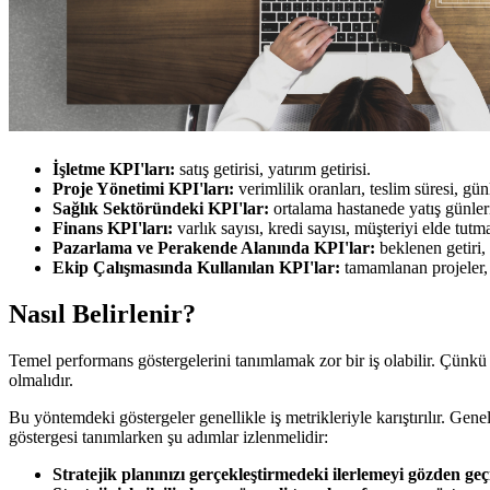
İşletme KPI'ları:
satış getirisi, yatırım getirisi.
Proje Yönetimi KPI'ları:
verimlilik oranları, teslim süresi, gün
Sağlık Sektöründeki KPI'lar:
ortalama hastanede yatış günleri
Finans KPI'ları:
varlık sayısı, kredi sayısı, müşteriyi elde tutm
Pazarlama ve Perakende Alanında KPI'lar:
beklenen getiri
Ekip Çalışmasında Kullanılan KPI'lar:
tamamlanan projeler, 
Nasıl Belirlenir?
Temel performans göstergelerini tanımlamak zor bir iş olabilir. Çünkü 
olmalıdır.
Bu yöntemdeki göstergeler genellikle iş metrikleriyle karıştırılır. Ge
göstergesi tanımlarken şu adımlar izlenmelidir:
Stratejik planınızı gerçekleştirmedeki ilerlemeyi gözden geç