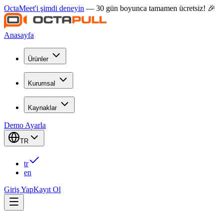
OctaMeet'i şimdi deneyin
— 30 gün boyunca tamamen ücretsiz! 🎉
Anasayfa
Ürünler
Kurumsal
Kaynaklar
Demo Ayarla
TR
tr
en
Giriş Yap
Kayıt Ol