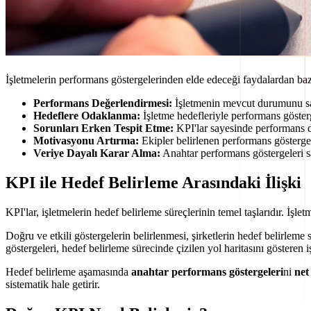
İşletmelerin performans göstergelerinden elde edeceği faydalardan bazı
Performans Değerlendirmesi:
İşletmenin mevcut durumunu sayıs
Hedeflere Odaklanma:
İşletme hedefleriyle performans gösterg
Sorunları Erken Tespit Etme:
KPI'lar sayesinde performans dü
Motivasyonu Artırma:
Ekipler belirlenen performans göstergele
Veriye Dayalı Karar Alma:
Anahtar performans göstergeleri say
KPI ile Hedef Belirleme Arasındaki İlişki
KPI'lar, işletmelerin hedef belirleme süreçlerinin temel taşlarıdır. İşle
Doğru ve etkili göstergelerin belirlenmesi, şirketlerin hedef belirleme 
göstergeleri, hedef belirleme sürecinde çizilen yol haritasını gösteren iş
Hedef belirleme aşamasında
anahtar performans göstergeleri
ni
net
sistematik hale getirir.