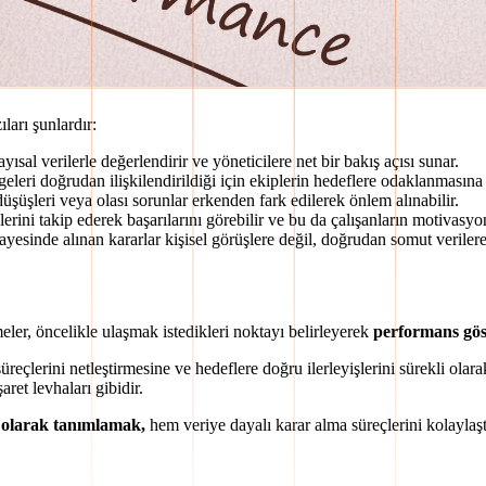
ları şunlardır:
al verilerle değerlendirir ve yöneticilere net bir bakış açısı sunar.
eleri doğrudan ilişkilendirildiği için ekiplerin hedeflere odaklanmasına
şüşleri veya olası sorunlar erkenden fark edilerek önlem alınabilir.
rini takip ederek başarılarını görebilir ve bu da çalışanların motivasyon
esinde alınan kararlar kişisel görüşlere değil, doğrudan somut verilere 
tmeler, öncelikle ulaşmak istedikleri noktayı belirleyerek
performans göst
süreçlerini netleştirmesine ve hedeflere doğru ilerleyişlerini sürekli ola
aret levhaları gibidir.
 olarak tanımlamak,
hem veriye dayalı karar alma süreçlerini kolaylaşt