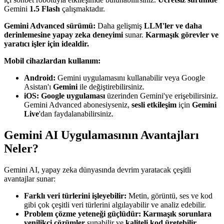
Gemini
1.5 Flash
çalışmaktadır.
Gemini Advanced sürümü:
Daha gelişmiş
LLM'ler ve daha
derinlemesine yapay zeka deneyimi
sunar.
Karmaşık görevler ve
yaratıcı işler için idealdir.
Mobil cihazlardan kullanım:
Android:
Gemini uygulamasını kullanabilir veya Google
Asistan'ı
Gemini
ile değiştirebilirsiniz.
iOS:
Google uygulaması
üzerinden Gemini'ye erişebilirsiniz.
Gemini Advanced abonesiyseniz,
sesli etkileşim
için
Gemini
Live
'dan faydalanabilirsiniz.
Gemini AI Uygulamasının Avantajları
Neler?
Gemini AI, yapay zeka dünyasında devrim yaratacak çeşitli
avantajlar sunar:
Farklı veri türlerini işleyebilir:
Metin, görüntü, ses ve kod
gibi çok çeşitli veri türlerini algılayabilir ve analiz edebilir.
Problem çözme yeteneği güçlüdür:
Karmaşık sorunlara
yenilikçi çözümler
sunabilir ve
kaliteli kod üretebilir.