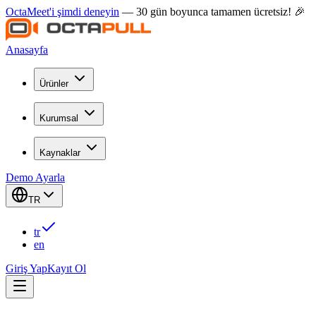
OctaMeet'i şimdi deneyin
— 30 gün boyunca tamamen ücretsiz! 🎉
Anasayfa
Ürünler
Kurumsal
Kaynaklar
Demo Ayarla
TR
tr
en
Giriş Yap
Kayıt Ol