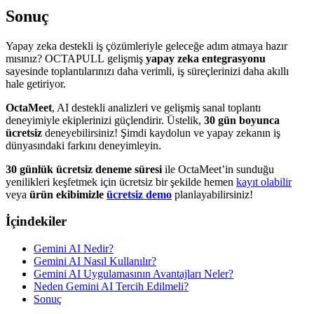
Sonuç
Yapay zeka destekli iş çözümleriyle geleceğe adım atmaya hazır
mısınız? OCTAPULL
gelişmiş
yapay zeka entegrasyonu
sayesinde toplantılarınızı daha verimli, iş süreçlerinizi daha akıllı
hale getiriyor.
OctaMeet
, AI destekli analizleri ve gelişmiş sanal toplantı
deneyimiyle ekiplerinizi güçlendirir. Üstelik,
30 gün boyunca
ücretsiz
deneyebilirsiniz! Şimdi kaydolun ve yapay zekanın iş
dünyasındaki farkını deneyimleyin.
30 günlük ücretsiz deneme süresi
ile OctaMeet’in sunduğu
yenilikleri keşfetmek için ücretsiz bir şekilde hemen
kayıt olabilir
veya
ürün ekibimizle
ücretsiz demo
planlayabilirsiniz!
İçindekiler
Gemini AI Nedir?
Gemini AI Nasıl Kullanılır?
Gemini AI Uygulamasının Avantajları Neler?
Neden Gemini AI Tercih Edilmeli?
Sonuç