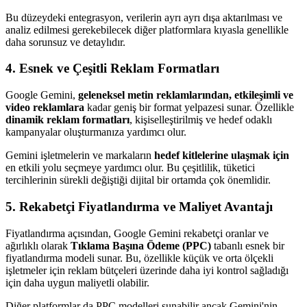
Bu düzeydeki entegrasyon, verilerin ayrı ayrı dışa aktarılması ve
analiz edilmesi gerekebilecek diğer platformlara kıyasla genellikle
daha sorunsuz ve detaylıdır.
4. Esnek ve Çeşitli Reklam Formatları
Google Gemini,
geleneksel metin reklamlarından, etkileşimli ve
video reklamlara
kadar geniş bir format yelpazesi sunar. Özellikle
dinamik reklam formatları
, kişiselleştirilmiş ve hedef odaklı
kampanyalar oluşturmanıza yardımcı olur.
Gemini işletmelerin ve markaların
hedef kitlelerine ulaşmak için
en etkili yolu seçmeye yardımcı olur. Bu çeşitlilik, tüketici
tercihlerinin sürekli değiştiği dijital bir ortamda çok önemlidir.
5. Rekabetçi Fiyatlandırma ve Maliyet Avantajı
Fiyatlandırma açısından, Google Gemini rekabetçi oranlar ve
ağırlıklı olarak
Tıklama Başına Ödeme (PPC)
tabanlı esnek bir
fiyatlandırma modeli sunar. Bu, özellikle küçük ve orta ölçekli
işletmeler için reklam bütçeleri üzerinde daha iyi kontrol sağladığı
için daha uygun maliyetli olabilir.
Diğer platformlar da PPC modelleri sunabilir ancak Gemini'nin