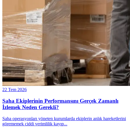
22 Tem 2026
Saha Ekiplerinin Performansını Gerçek Zamanlı
İzlemek Neden Gerekli?
Saha operasyonları yöneten kurumlarda ekiplerin anlık hareketlerini
görememek ciddi verimlilik kayıp
...