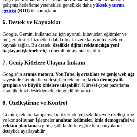
gelişmiş hedefleme yetenekleri genellikle daha
yüksek yatırım
getirisi
(ROI)
ile sonuçlanır.
6. Destek ve Kaynaklar
Google, Gemini kullanıcıları için ayrıntılı kılavuzlar, eğitimler ve
müşteri destek hizmetleri dahil olmak üzere kapsamlı destek ve
kaynak sağlar. Bu destek,
özellikle dijital reklamcılığa
yeni
başlayan işletmeler
için önemli bir avantaj olabilir.
7. Geniş Kitlelere Ulaşma İmkanı
Google’ın
arama motoru, YouTube, iş ortakları ve geniş web ağı
sayesinde Gemini ile yerleştirilen reklamlar,
farklı demografik
gruplara ve büyük kitlelere ulaşabilir
. Küresel çapta pazarlama
stratejilerinizi desteklemek için güçlü bir araçtır.
8. Özelleştirme ve Kontrol
Gemini, reklam kampanyaları üzerinde yüksek düzeyde özelleştirme
ve kontrol sunar. İşletmeler
anahtar kelimeler, kitle demografisi ve
reklam planlaması
gibi çeşitli faktörlere göre kampanyalarını
detaylıca ayarlayabilir.