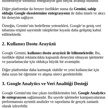
hizmetleriyle sorunsuz entegrasyon gibi birçok avantajı bulunur.
Diğer platformlar da benzer özellikler sunsa da
Gemini, sahip
olduğu Google ekosistemine entegrasyonu
ile daha tutarlı ve akıcı
bir deneyim sağlıyor.
Örneğin, Gemini’nin hedefleme yetenekleri, Google’ın geniş veri
tabanına erişimi sayesinde rakiplerine kıyasla daha gelişmiş kabul
edilmektedir.
2. Kullanıcı Dostu Arayüzü
Google Gemini,
kullanıcı dostu arayüzü ile bilinmektedir.
Bu,
özellikle dijital reklamcılıkta kapsamlı deneyimi olmayan işletmeler
ve pazarlamacılar için oldukça büyük bir avantajdır.
Diğer platformlar daha karmaşık olabilir ve yeni kullanıcılar için
daha uzun bir öğrenme ve alışma süreci gerektirebilir.
3. Google Analytics ve Veri Analitiği Desteği
Google Gemini'nin öne çıkan özelliklerinden biri,
Google Analytics
ile entegrasyon
sağlamasıdır. Bu sayede işletmeler kampanyalarının
performansını ayrıntılı analizler ve raporlama ile gerçek zamanlı
olarak izleyebilir.