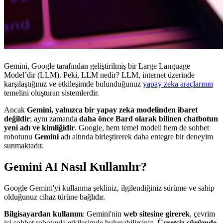
Gemini, Google tarafından geliştirilmiş bir Large Language
Model’dir (LLM). Peki, LLM nedir? LLM, internet üzerinde
karşılaştığınız ve etkileşimde bulunduğunuz
yapay zeka araçlarının
temelini oluşturan sistemlerdir.
Ancak
Gemini, yalnızca bir yapay zeka modelinden ibaret
değildir
; aynı zamanda
daha önce Bard olarak bilinen chatbotun
yeni adı ve kimliğidir
. Google, hem temel modeli hem de sohbet
robotunu
Gemini
adı altında birleştirerek daha entegre bir deneyim
sunmaktadır.
Gemini AI Nasıl Kullanılır?
Google Gemini'yi kullanma şekliniz, ilgilendiğiniz sürüme ve sahip
olduğunuz cihaz türüne bağlıdır.
Bilgisayardan kullanım
: Gemini'nin
web sitesine girerek
, çevrim
içi sohbet robotuyla etkileşimde bulunabilirsiniz.
Ücretsiz sürümde