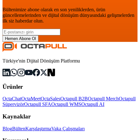
Bültenimize abone olarak en son yeniliklerden, ürün
güncellemelerinden ve dijital dönüşüm dünyasındaki gelişmelerden
ilk siz haberdar olun.
Hemen Abone Ol
Türkiye'nin Dijital Dönüşüm Platformu
Ürünler
OctaChat
OctaMeet
OctaSales
Octapull B2B
Octapull Merch
Octapull
Süpervizör
Octapull SFA
Octapull WMS
Octapull AI
Kaynaklar
Blog
Bülten
Karşılaştırma
Vaka Çalışmaları