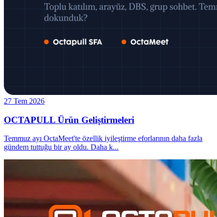
27 Tem 2026
OCTAPULL Ürün Geliştirmeleri
Temmuz ayı OctaMeet'te özellik iyileştirme eforlarının daha fazla
gündem tuttuğu bir ay oldu. Daha k
...