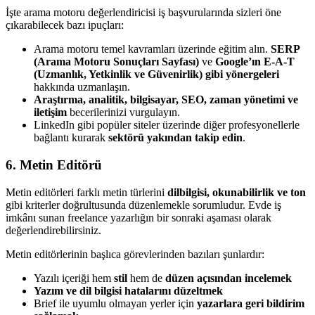
İşte arama motoru değerlendiricisi iş başvurularında sizleri öne
çıkarabilecek bazı ipuçları:
Arama motoru temel kavramları üzerinde eğitim alın.
SERP
(Arama Motoru Sonuçları Sayfası)
ve
Google’ın E-A-T
(Uzmanlık, Yetkinlik ve Güvenirlik) gibi yönergeleri
hakkında uzmanlaşın.
Araştırma, analitik, bilgisayar, SEO, zaman yönetimi ve
iletişim
becerilerinizi vurgulayın.
LinkedIn gibi popüler siteler üzerinde diğer profesyonellerle
bağlantı kurarak
sektörü yakından takip edin
.
6. Metin Editörü
Metin editörleri farklı metin türlerini
dilbilgisi, okunabilirlik ve ton
gibi kriterler doğrultusunda düzenlemekle sorumludur. Evde iş
imkânı sunan freelance yazarlığın bir sonraki aşaması olarak
değerlendirebilirsiniz.
Metin editörlerinin başlıca görevlerinden bazıları şunlardır:
Yazılı içeriği hem
stil
hem de
düzen açısından incelemek
Yazım ve dil bilgisi hatalarını düzeltmek
Brief ile uyumlu olmayan yerler için
yazarlara geri bildirim