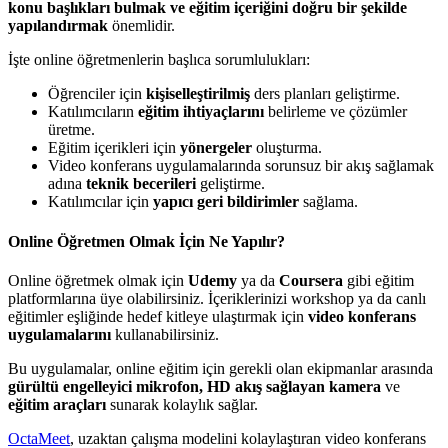
konu başlıkları bulmak ve eğitim içeriğini doğru bir şekilde
yapılandırmak
önemlidir.
İşte online öğretmenlerin başlıca sorumlulukları:
Öğrenciler için
kişiselleştirilmiş
ders planları geliştirme.
Katılımcıların
eğitim ihtiyaçlarını
belirleme ve çözümler
üretme.
Eğitim içerikleri için
yönergeler
oluşturma.
Video konferans uygulamalarında sorunsuz bir akış sağlamak
adına
teknik becerileri
geliştirme.
Katılımcılar için
yapıcı geri bildirimler
sağlama.
Online Öğretmen Olmak İçin Ne Yapılır?
Online öğretmek olmak için
Udemy
ya da
Coursera
gibi eğitim
platformlarına üye olabilirsiniz. İçeriklerinizi workshop ya da canlı
eğitimler eşliğinde hedef kitleye ulaştırmak için
video konferans
uygulamalarını
kullanabilirsiniz.
Bu uygulamalar, online eğitim için gerekli olan ekipmanlar arasında
gürültü engelleyici mikrofon, HD akış sağlayan kamera
ve
eğitim araçları
sunarak kolaylık sağlar.
OctaMeet
, uzaktan çalışma modelini kolaylaştıran video konferans