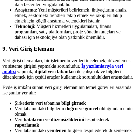
ikna becerileri vurgulanabilir.
Araştırma
: Yeni müşterileri belirlemek, ihtiyaçlarını analiz
etmek, sektördeki trendleri takip etmek ve rakipleri takip
etmek için güçlü araştırma yetenekleri istenir.
Teknoloji
: Müşteri hizmetleri uygulamaları, finans
programları, satış platformları, proje yönetim araçları ve
dahası için teknolojiye olan yatkınlık önemlidir.
9. Veri Giriş Elemanı
Veri girişi elemanları, bir işletmenin verileri incelemek, düzenlemek
ve sisteme girişini yapmakla sorumludur.
İş yazılımlarıyla veri
analizi
yapmak,
dijital veri tabanları
ile çalışmak ve bilgileri
düzenlemek için çeşitli araçlar kullanmak sorumlulukları arasındadır.
Evde iş imkânı sunan veri girişi elemanının temel görevleri arasında
ise şunlar yer alır:
Şirketlerin veri tabanına
bilgi girmek
Veri tabanındaki bilgilerin
doğru
ve
güncel
olduğundan emin
olmak
Veri
hatalarını
ve
düzensizliklerini
tespit ederek
raporlamak
Veri tabanındaki
yenilenen
bilgileri tespit ederek düzenlemek