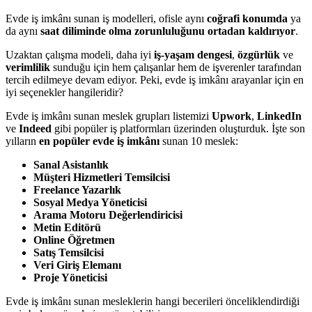
Evde iş imkânı sunan iş modelleri, ofisle aynı
coğrafi konumda
ya
da aynı
saat diliminde olma zorunluluğunu ortadan kaldırıyor
.
Uzaktan çalışma modeli, daha iyi
iş-yaşam dengesi
,
özgürlük
ve
verimlilik
sunduğu için hem çalışanlar hem de işverenler tarafından
tercih edilmeye devam ediyor. Peki, evde iş imkânı arayanlar için en
iyi seçenekler hangileridir?
Evde iş imkânı sunan meslek grupları listemizi
Upwork
,
LinkedIn
ve
Indeed
gibi popüler iş platformları üzerinden oluşturduk. İşte son
yılların
en popüler evde iş imkânı
sunan 10 meslek:
Sanal Asistanlık
Müşteri Hizmetleri Temsilcisi
Freelance Yazarlık
Sosyal Medya Yöneticisi
Arama Motoru Değerlendiricisi
Metin Editörü
Online Öğretmen
Satış Temsilcisi
Veri Giriş Elemanı
Proje Yöneticisi
Evde iş imkânı sunan mesleklerin hangi becerileri önceliklendirdiği