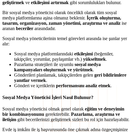
geliştirmek
ve
etkileşimi artırmak
gibi sorumlulukları bulunur.
Bir sosyal medya yöneticisi olarak öncelikli olarak tüm sosyal
medya platformlarına aşina olmanız beklenir.
İçerik oluşturma,
tasarım, organizasyon, zaman yönetimi, araştırma ve analiz
ise
aranan
beceriler
arasındadır.
Sosyal medya yöneticilerinin temel görevleri arasında ise şunlar yer
alır:
Sosyal medya platformlarındaki
etkileşimi
(beğeniler,
takipçiler, yorumlar, paylaşımlar vb.)
yükseltmek
.
Pazarlama stratejileri ile uyumlu
sosyal medya
kampanyaları oluşturmak ve yürütmek
.
Gönderileri planlamak, takipçilerden gelen
geri bildirimlere
yanıtlar vermek
.
Gönderi ve içeriklerin
performansını analiz etmek
.
Sosyal Medya Yöneticisi İşleri Nasıl Bulunur?
Sosyal medya yöneticisi olmak genel olarak
eğitim ve deneyimin
bir kombinasyonunu
gerektirebilir.
Pazarlama, araştırma ve
iletişim
gibi becerilerinizi geliştirmek sizleri bu rol için hazırlayabilir.
Evde iş imkânı ile iş başvurusunda öne çıkmak adına özgeçmişinize