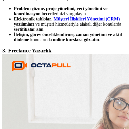
Problem çözme, proje yönetimi, veri yönetimi ve
koordinasyon
becerilerinizi vurgulayın.
Elektronik tablolar
,
Müşteri İlişkileri Yönetimi (CRM)
yazılımları
ve müşteri hizmetleriyle alakalı diğer konularda
sertifikalar alın
.
İletişim, görev önceliklendirme, zaman yönetimi ve aktif
dinleme
konularında
online kurslara göz atın
.
3. Freelance Yazarlık