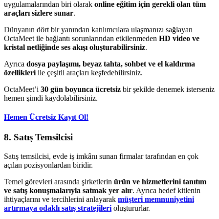
uygulamalarından biri olarak
online eğitim için gerekli olan tüm
araçları sizlere sunar
.
Dünyanın dört bir yanından katılımcılara ulaşmanızı sağlayan
OctaMeet ile bağlantı sorunlarından etkilenmeden
HD video ve
kristal netliğinde ses akışı oluşturabilirsiniz
.
Ayrıca
dosya paylaşımı, beyaz tahta, sohbet ve el kaldırma
özellikleri
ile çeşitli araçları keşfedebilirsiniz.
OctaMeet’i
30 gün boyunca ücretsiz
bir şekilde denemek isterseniz
hemen şimdi kaydolabilirsiniz.
Hemen Ücretsiz Kayıt Ol!
8. Satış Temsilcisi
Satış temsilcisi, evde iş imkânı sunan firmalar tarafından en çok
açılan pozisyonlardan biridir.
Temel görevleri arasında şirketlerin
ürün ve hizmetlerini tanıtım
ve satış konuşmalarıyla satmak yer alır
. Ayrıca hedef kitlenin
ihtiyaçlarını ve tercihlerini anlayarak
müşteri memnuniyetini
artırmaya odaklı satış stratejileri
oluştururlar.