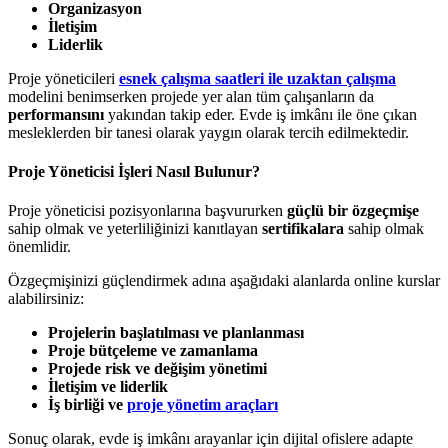
Organizasyon
İletişim
Liderlik
Proje yöneticileri
esnek çalışma saatleri ile uzaktan çalışma
modelini benimserken projede yer alan tüm çalışanların da
performansını
yakından takip eder. Evde iş imkânı ile öne çıkan
mesleklerden bir tanesi olarak yaygın olarak tercih edilmektedir.
Proje Yöneticisi İşleri Nasıl Bulunur?
Proje yöneticisi pozisyonlarına başvururken
güçlü bir özgeçmişe
sahip olmak ve yeterliliğinizi kanıtlayan
sertifikalara
sahip olmak
önemlidir.
Özgeçmişinizi güçlendirmek adına aşağıdaki alanlarda online kurslar
alabilirsiniz:
Projelerin başlatılması ve planlanması
Proje bütçeleme ve zamanlama
Projede risk ve değişim yönetimi
İletişim ve liderlik
İş birliği ve
proje yönetim araçları
Sonuç olarak, evde iş imkânı arayanlar için dijital ofislere adapte