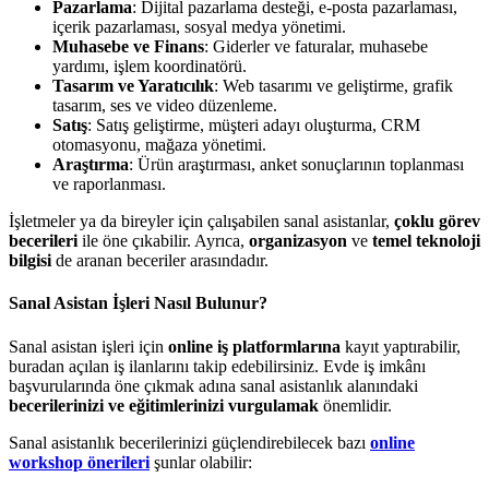
Pazarlama
: Dijital pazarlama desteği, e-posta pazarlaması,
içerik pazarlaması, sosyal medya yönetimi.
Muhasebe ve Finans
: Giderler ve faturalar, muhasebe
yardımı, işlem koordinatörü.
Tasarım ve Yaratıcılık
: Web tasarımı ve geliştirme, grafik
tasarım, ses ve video düzenleme.
Satış
: Satış geliştirme, müşteri adayı oluşturma, CRM
otomasyonu, mağaza yönetimi.
Araştırma
: Ürün araştırması, anket sonuçlarının toplanması
ve raporlanması.
İşletmeler ya da bireyler için çalışabilen sanal asistanlar,
çoklu görev
becerileri
ile öne çıkabilir. Ayrıca,
organizasyon
ve
temel teknoloji
bilgisi
de aranan beceriler arasındadır.
Sanal Asistan İşleri Nasıl Bulunur?
Sanal asistan işleri için
online iş platformlarına
kayıt yaptırabilir,
buradan açılan iş ilanlarını takip edebilirsiniz. Evde iş imkânı
başvurularında öne çıkmak adına sanal asistanlık alanındaki
becerilerinizi ve eğitimlerinizi vurgulamak
önemlidir.
Sanal asistanlık becerilerinizi güçlendirebilecek bazı
online
workshop önerileri
şunlar olabilir: