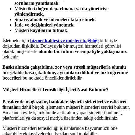
sorularını yanıtlamak
.
Müşterileri
doğru departmana ya da yöneticiye
yönlendirmek
.
Sipariş almak ve ödemeleri takip etmek
.
İade ve değişimleri yönetmek
.
Müşteri
kayıtlarını tutmak
.
İşletmeler için
hizmet kalitesi ve müşteri bağlılığı
birbiriyle
doğrudan ilişkilidir. Dolayısıyla bir müşteri hizmetleri görevlisi
olarak müşterilerle
olumlu bir tutum
ve
empatiyle yaklaşmanız
beklenir.
Baskı altında çalışabilme, zor veya stresli müşterilerle olumlu
bir şekilde başa çıkabilme, ayrıntılara dikkat ve hızlı öğrenme
becerileri
bu noktada önceliklendirilebilir.
Müşteri Hizmetleri Temsilciliği İşleri Nasıl Bulunur?
Perakende mağazalar, bankalar, sigorta şirketleri ve e-ticaret
firmaları
dahil birçok işletmenin müşteri hizmetleri servisi bulunur.
Bu alanda evde iş imkânı ile aktif alım yapan şirketleri online iş
platformları ya da sosyal medya üzerinden takip edebilirsiniz.
Müşteri hizmetleri temsilciliği iş ilanlarında başvurunuzu öne
çıkarabilecek tavsiyelerden bazıları şunlar olabilir: