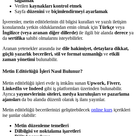
sağlamak
Verilen
kaynakları kontrol etmek
Sayfa
düzenini
ve
biçimlendirmeyi ayarlamak
İşverenler, metin editörlerinin dil bilgisi kuralları ve yazılı iletişim
konularında yetkin olduklarından emin olmak için
Türkçe
veya
İngilizce (veya aranan diğer dillerde)
ile ilgili bir alanda
derece
ya
da
sertifika
sahibi olmalarını isteyebilirler.
Aranan yetenekler arasında ise
dile hakimiyet, detaylara dikkat,
güçlü yazarlık becerileri, stil ve format uzmanlığı
ve
etkili
zaman yönetimi
bulunabilir.
Metin Editörlüğü İşleri Nasıl Bulunur?
Metin editörlüğü işleri evde iş imkânı sunan
Upwork, Fiverr,
LinkedIn ve Indeed
gibi iş platformları üzerinden bulunabilir.
Ayrıca
yayınevlerinin siteleri, medya kuruluşları ve pazarlama
ajansları
da bu alanda düzenli olarak iş ilanı yayınlar.
Metin editörlüğü becerilerinizi geliştirebilecek
online kurs
içerikleri
ise şunlar olabilir:
Metin düzenleme temelleri
Dilbilgisi ve noktalama işaretleri