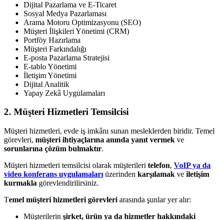
Dijital Pazarlama ve E-Ticaret
Sosyal Medya Pazarlaması
Arama Motoru Optimizasyonu (SEO)
Müşteri İlişkileri Yönetimi (CRM)
Portföy Hazırlama
Müşteri Farkındalığı
E-posta Pazarlama Stratejisi
E-tablo Yönetimi
İletişim Yönetimi
Dijital Analitik
Yapay Zekâ Uygulamaları
2. Müşteri Hizmetleri Temsilcisi
Müşteri hizmetleri, evde iş imkânı sunan mesleklerden biridir. Temel
görevleri,
müşteri ihtiyaçlarına anında yanıt vermek
ve
sorunlarına çözüm bulmaktır
.
Müşteri hizmetleri temsilcisi olarak müşterileri
telefon
,
VoIP ya da
video konferans uygulamaları
üzerinden
karşılamak
ve
iletişim
kurmakla
görevlendirilirsiniz.
T
emel müşteri hizmetleri görevleri
arasında şunlar yer alır:
Müşterilerin
şirket, ürün ya da hizmetler hakkındaki