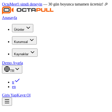
OctaMeet'i şimdi deneyin
— 30 gün boyunca tamamen ücretsiz! 🎉
Anasayfa
Ürünler
Kurumsal
Kaynaklar
Demo Ayarla
TR
tr
en
Giriş Yap
Kayıt Ol