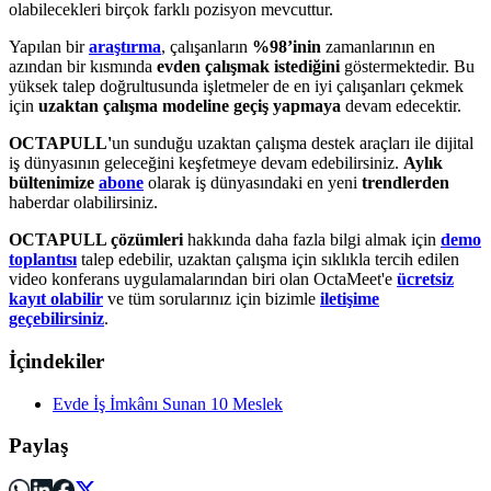
olabilecekleri birçok farklı pozisyon mevcuttur.
Yapılan bir
araştırma
, çalışanların
%98’inin
zamanlarının en
azından bir kısmında
evden çalışmak istediğini
göstermektedir. Bu
yüksek talep doğrultusunda işletmeler de en iyi çalışanları çekmek
için
uzaktan çalışma modeline geçiş yapmaya
devam edecektir.
OCTAPULL'
un sunduğu uzaktan çalışma destek araçları ile dijital
iş dünyasının geleceğini keşfetmeye devam edebilirsiniz.
Aylık
bültenimize
abone
olarak iş dünyasındaki en yeni
trendlerden
haberdar olabilirsiniz.
OCTAPULL çözümleri
hakkında daha fazla bilgi almak için
demo
toplantısı
talep edebilir, uzaktan çalışma için sıklıkla tercih edilen
video konferans uygulamalarından biri olan OctaMeet'e
ücretsiz
kayıt olabilir
ve tüm sorularınız için bizimle
iletişime
geçebilirsiniz
.
İçindekiler
Evde İş İmkânı Sunan 10 Meslek
Paylaş