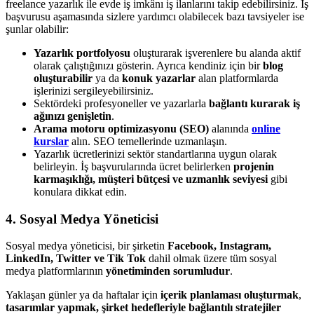
freelance yazarlık ile evde iş imkânı iş ilanlarını takip edebilirsiniz. İş
başvurusu aşamasında sizlere yardımcı olabilecek bazı tavsiyeler ise
şunlar olabilir:
Yazarlık portfolyosu
oluşturarak işverenlere bu alanda aktif
olarak çalıştığınızı gösterin. Ayrıca kendiniz için bir
blog
oluşturabilir
ya da
konuk yazarlar
alan platformlarda
işlerinizi sergileyebilirsiniz.
Sektördeki profesyoneller ve yazarlarla
bağlantı kurarak iş
ağınızı genişletin
.
Arama motoru optimizasyonu (SEO)
alanında
online
kurslar
alın. SEO temellerinde uzmanlaşın.
Yazarlık ücretlerinizi sektör standartlarına uygun olarak
belirleyin. İş başvurularında ücret belirlerken
projenin
karmaşıklığı, müşteri bütçesi ve uzmanlık seviyesi
gibi
konulara dikkat edin.
4. Sosyal Medya Yöneticisi
Sosyal medya yöneticisi, bir şirketin
Facebook, Instagram,
LinkedIn, Twitter ve Tik Tok
dahil olmak üzere tüm sosyal
medya platformlarının
yönetiminden sorumludur
.
Yaklaşan günler ya da haftalar için
içerik planlaması oluşturmak
,
tasarımlar yapmak, şirket hedefleriyle bağlantılı stratejiler