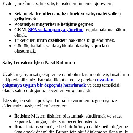
Evde iş imkânına sahip satış temsilcilerinin temel görevleri:
Sektördeki
trendleri analiz etmek
ve
satış materyalleri
geliştirmek
.
Potansiyel müşterilerle iletişime geçmek
.
CRM
,
SFA ve kampanya yönetimi
uygulamalarına hâkim
olmak.
Tüketicileri
ürün özellikleri
hakkında bilgilendirmek.
Günlük, haftalık ya da aylık olarak
satış raporları
oluşturmak.
Satış Temsilcisi İşleri Nasıl Bulunur?
Uzaktan çalışan satış ekiplerine dahil olmak için online iş fırsatlarını
takip edebilirsiniz. Burada dikkat etmeniz gereken
uzaktan
çalışmaya uygun bir özgeçmiş hazırlamak
ve satış temsilcisi
olarak sahip olduğunuz becerileri vurgulamaktır.
İşte satış temsilcisi pozisyonlarına başvururken özgeçmişinize
eklemeniz tavsiye edilen beceriler:
İletişim
: Müşteri ilişkileri oluşturmak, sürdürmek ve satışı
kapamak için güçlü iletişim becerileri istenir.
İkna
: Potansiyel müşterileri bir ürün ya da hizmetin değerine
ikna etmek önemlidir. Bunun için aktif dinleme ve iletişim ile