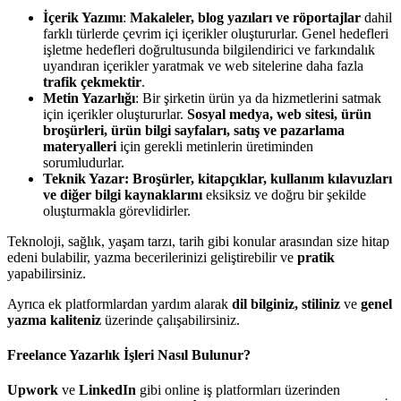
İçerik Yazımı
:
Makaleler, blog yazıları ve röportajlar
dahil
farklı türlerde çevrim içi içerikler oluştururlar. Genel hedefleri
işletme hedefleri doğrultusunda bilgilendirici ve farkındalık
uyandıran içerikler yaratmak ve web sitelerine daha fazla
trafik çekmektir
.
Metin Yazarlığı
: Bir şirketin ürün ya da hizmetlerini satmak
için içerikler oluştururlar.
Sosyal medya, web sitesi, ürün
broşürleri, ürün bilgi sayfaları, satış ve pazarlama
materyalleri
için gerekli metinlerin üretiminden
sorumludurlar.
Teknik Yazar:
Broşürler, kitapçıklar, kullanım kılavuzları
ve diğer bilgi kaynaklarını
eksiksiz ve doğru bir şekilde
oluşturmakla görevlidirler.
Teknoloji, sağlık, yaşam tarzı, tarih gibi konular arasından size hitap
edeni bulabilir, yazma becerilerinizi geliştirebilir ve
pratik
yapabilirsiniz.
Ayrıca ek platformlardan yardım alarak
dil bilginiz, stiliniz
ve
genel
yazma kaliteniz
üzerinde çalışabilirsiniz.
Freelance Yazarlık İşleri Nasıl Bulunur?
Upwork
ve
LinkedIn
gibi online iş platformları üzerinden