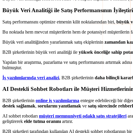
Büyük Veri Analitiği ile Satış Performansının İyileştir
Satış performansını optimize etmenin kilit noktalarından biri,
büyük ve
Bu noktada hem mevcut müşterilerin hem de potansiyel müşterilerin f
Büyük veri analitiğinden yararlanmak satış ekiplerinin
zamandan ka
B2B şirketlerinin büyük veri analitiği ile
yüksek önceliğe sahip potan
Yapılan bir araştırma, pazarlama ve satış performansını artırmak adına b
bulmuştur.
İş yazılımlarında veri analizi
, B2B şirketlerinin
daha bilinçli karar
AI Destekli Sohbet Robotları ile Müşteri Hizmetlerinin
B2B şirketlerinin
online iş yazılımlarına
entegre edebileceği bir diğer
destek sağlamak
,
sorularını yanıtlamak
ve
satış sürecinde rehber
AI sohbet robotları
müşteri memnuniyeti odaklı satış stratejileri
ara
geliştirerek
elde tutma oranını
artırır.
B2B şirketleri tarafından kullanılan AI destekli sohbet robotlarının bir