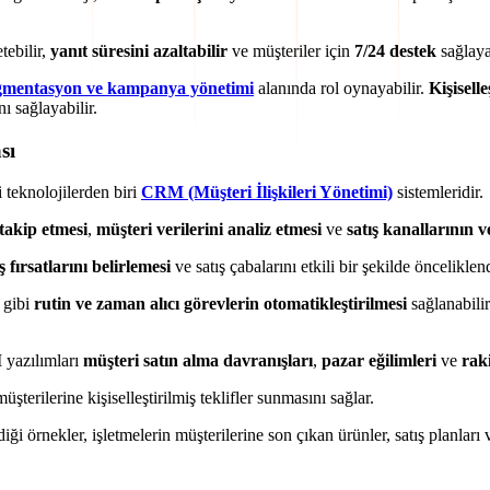
ebilir,
yanıt süresini azaltabilir
ve müşteriler için
7/24 destek
sağlayab
gmentasyon ve kampanya yönetimi
alanında rol oynayabilir.
Kişisell
nı sağlayabilir.
sı
 teknolojilerden biri
CRM (Müşteri İlişkileri Yönetimi)
sistemleridir.
 takip etmesi
,
müşteri verilerini analiz etmesi
ve
satış kanallarının 
ş fırsatlarını belirlemesi
ve satış çabalarını etkili bir şekilde öncelik
 gibi
rutin ve zaman alıcı görevlerin otomatikleştirilmesi
sağlanabilir
yazılımları
müşteri satın alma davranışları
,
pazar eğilimleri
ve
raki
müşterilerine kişiselleştirilmiş teklifler sunmasını sağlar.
ği örnekler, işletmelerin müşterilerine son çıkan ürünler, satış planları