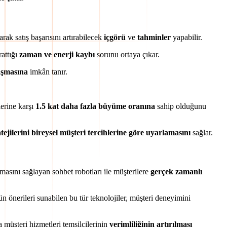
rak satış başarısını artırabilecek
içgörü
ve
tahminler
yapabilir.
rattığı
zaman ve enerji kaybı
sorunu ortaya çıkar.
laşmasına
imkân tanır.
lerine karşı
1.5 kat daha fazla büyüme oranına
sahip olduğunu
atejilerini bireysel müşteri tercihlerine göre uyarlamasını
sağlar.
ılmasını sağlayan sohbet robotları ile müşterilere
gerçek zamanlı
n önerileri sunabilen bu tür teknolojiler, müşteri deneyimini
a müşteri hizmetleri temsilcilerinin
verimliliğinin artırılması