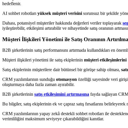
hedeflenir.
AI sohbet robotları
yüksek müşteri verisini
sorunsuz bir şekilde yönet
Dahası, potansiyel müşteriler hakkında değerleri veriler toplayarak
se
iyileştirebilir, etkileşimi artırabilir ve nihayetinde satış oranının artması
Müşteri İlişkileri Yönetimi ile Satış Oranının Artırılma
B2B şirketlerinin satış performansını artırmada kullandıkları en önemli
Müşteri ilişkileri yönetimi ile satış ekiplerinin
müşteri etkileşimlerini
Satış ekiplerinin müşterilere dair bütünsel bir görüşe sahip olması,
satı
CRM yazılımlarının sunduğu
otomasyon
özelliği sayesinde veri girişi
oluşturmaya daha fazla zaman ayırabilir.
B2B şirketlerinin
satış etkileşimini artırmasına
fayda sağlayan CRM 
Bu bilgiler, satış ekiplerinin ek ve çapraz satış fırsatlarını belirleyerek 
CRM yazılımlarının yapay zekâ destekli sohbet robotları ile desteklendi
verimliliğini maksimum seviyeye çıkarabildiğini kanıtlar.