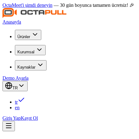
OctaMeet'i şimdi deneyin
— 30 gün boyunca tamamen ücretsiz! 🎉
Anasayfa
Ürünler
Kurumsal
Kaynaklar
Demo Ayarla
TR
tr
en
Giriş Yap
Kayıt Ol