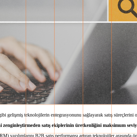
bi gelişmiş teknolojilerin entegrasyonunu sağlayarak satış süreçlerini o
i zenginleştirmeden
satış ekiplerinin üretkenliğini maksimum sev
CRM) yazılımlarını B2B satış performansı artıran teknolojiler arasında ön