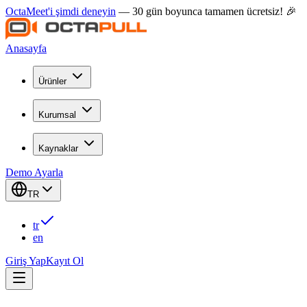
OctaMeet'i şimdi deneyin
— 30 gün boyunca tamamen ücretsiz! 🎉
Anasayfa
Ürünler
Kurumsal
Kaynaklar
Demo Ayarla
TR
tr
en
Giriş Yap
Kayıt Ol