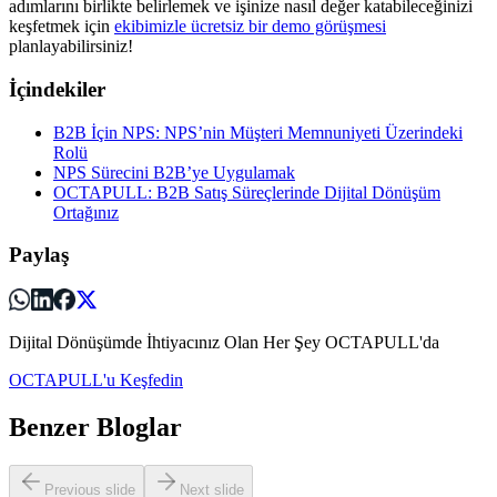
adımlarını birlikte belirlemek ve işinize nasıl değer katabileceğinizi
keşfetmek için
ekibimizle ücretsiz bir demo görüşmesi
planlayabilirsiniz!
İçindekiler
B2B İçin NPS: NPS’nin Müşteri Memnuniyeti Üzerindeki
Rolü
NPS Sürecini B2B’ye Uygulamak
OCTAPULL: B2B Satış Süreçlerinde Dijital Dönüşüm
Ortağınız
Paylaş
Dijital Dönüşümde İhtiyacınız Olan Her Şey OCTAPULL'da
OCTAPULL'u Keşfedin
Benzer Bloglar
Previous slide
Next slide