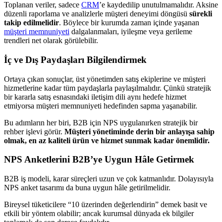
Toplanan veriler, sadece
CRM
’e kaydedilip unutulmamalıdır. Aksine
düzenli raporlama ve analizlerle müşteri deneyimi döngüsü
sürekli
takip edilmelidir
. Böylece bir kurumda zaman içinde yaşanan
müşteri memnuniyeti
dalgalanmaları, iyileşme veya gerileme
trendleri net olarak görülebilir.
İç ve Dış Paydaşları Bilgilendirmek
Ortaya çıkan sonuçlar, üst yönetimden satış ekiplerine ve müşteri
hizmetlerine kadar tüm paydaşlarla paylaşılmalıdır. Çünkü stratejik
bir kararla satış esnasındaki iletişim dili aynı hedefe hizmet
etmiyorsa müşteri memnuniyeti hedefinden sapma yaşanabilir.
Bu adımların her biri, B2B için NPS uygulanırken stratejik bir
rehber işlevi görür.
Müşteri yönetiminde derin bir anlayışa sahip
olmak, en az kaliteli ürün ve hizmet sunmak kadar önemlidir.
NPS Anketlerini B2B’ye Uygun Hâle Getirmek
B2B iş modeli, karar süreçleri uzun ve çok katmanlıdır. Dolayısıyla
NPS anket tasarımı da buna uygun hâle getirilmelidir.
Bireysel tüketicilere “10 üzerinden değerlendirin” demek basit ve
etkili bir yöntem olabilir; ancak kurumsal dünyada ek bilgiler