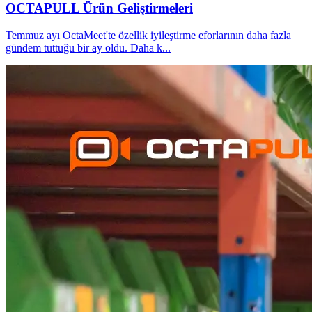
OCTAPULL Ürün Geliştirmeleri
Temmuz ayı OctaMeet'te özellik iyileştirme eforlarının daha fazla
gündem tuttuğu bir ay oldu. Daha k
...