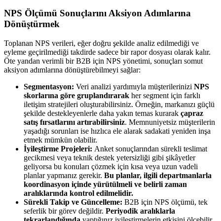
NPS Ölçümü Sonuçlarını Aksiyon Adımlarına
Dönüştürmek
Toplanan NPS verileri, eğer doğru şekilde analiz edilmediği ve
eyleme geçirilmediği takdirde sadece bir rapor dosyası olarak kalır.
Öte yandan verimli bir B2B için NPS yönetimi, sonuçları somut
aksiyon adımlarına dönüştürebilmeyi sağlar:
Segmentasyon:
Veri analizi yardımıyla müşterilerinizi
NPS
skorlarına göre gruplandırarak
her segment için farklı
iletişim stratejileri oluşturabilirsiniz. Örneğin, markanızı güçlü
şekilde destekleyenlerle daha yakın temas kurarak
çapraz
satış fırsatlarını artırabilirsiniz
. Memnuniyetsiz müşterilerin
yaşadığı sorunları ise hızlıca ele alarak sadakati yeniden inşa
etmek mümkün olabilir.
İyileştirme Projeleri:
Anket sonuçlarından sürekli teslimat
gecikmesi veya teknik destek yetersizliği gibi şikâyetler
geliyorsa bu konuları çözmek için kısa veya uzun vadeli
planlar yapmanız gerekir.
Bu planlar, ilgili departmanlarla
koordinasyon içinde yürütülmeli ve belirli zaman
aralıklarında kontrol edilmelidir.
Sürekli Takip ve Güncelleme:
B2B için NPS ölçümü, tek
seferlik bir görev değildir.
Periyodik aralıklarla
tekrarlandığında
yaptığınız iyileştirmelerin etkisini ölçebilir