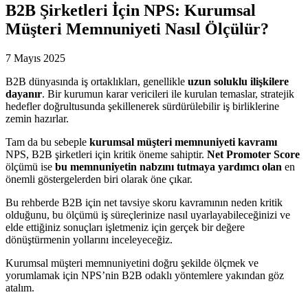
B2B Şirketleri İçin NPS: Kurumsal
Müşteri Memnuniyeti Nasıl Ölçülür?
7 Mayıs 2025
B2B dünyasında iş ortaklıkları, genellikle
uzun soluklu ilişkilere
dayanır
. Bir kurumun karar vericileri ile kurulan temaslar, stratejik
hedefler doğrultusunda şekillenerek sürdürülebilir iş birliklerine
zemin hazırlar.
Tam da bu sebeple
kurumsal müşteri memnuniyeti kavramı
NPS, B2B şirketleri için kritik öneme sahiptir.
Net Promoter Score
ölçümü ise
bu memnuniyetin nabzını tutmaya yardımcı olan
en
önemli göstergelerden biri olarak öne çıkar.
Bu rehberde B2B için net tavsiye skoru kavramının neden kritik
olduğunu, bu ölçümü iş süreçlerinize nasıl uyarlayabileceğinizi ve
elde ettiğiniz sonuçları işletmeniz için gerçek bir değere
dönüştürmenin yollarını inceleyeceğiz.
Kurumsal müşteri memnuniyetini doğru şekilde ölçmek ve
yorumlamak için NPS’nin B2B odaklı yöntemlere yakından göz
atalım.