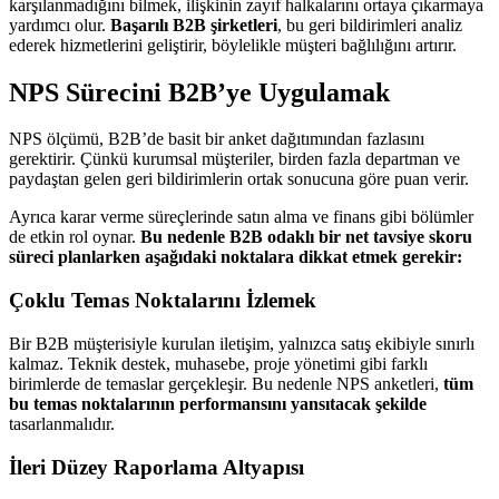
karşılanmadığını bilmek, ilişkinin zayıf halkalarını ortaya çıkarmaya
yardımcı olur.
Başarılı B2B şirketleri
, bu geri bildirimleri analiz
ederek hizmetlerini geliştirir, böylelikle müşteri bağlılığını artırır.
NPS Sürecini B2B’ye Uygulamak
NPS ölçümü, B2B’de basit bir anket dağıtımından fazlasını
gerektirir. Çünkü kurumsal müşteriler, birden fazla departman ve
paydaştan gelen geri bildirimlerin ortak sonucuna göre puan verir.
Ayrıca karar verme süreçlerinde satın alma ve finans gibi bölümler
de etkin rol oynar.
Bu nedenle B2B odaklı bir net tavsiye skoru
süreci planlarken aşağıdaki noktalara dikkat etmek gerekir:
Çoklu Temas Noktalarını İzlemek
Bir B2B müşterisiyle kurulan iletişim, yalnızca satış ekibiyle sınırlı
kalmaz. Teknik destek, muhasebe, proje yönetimi gibi farklı
birimlerde de temaslar gerçekleşir. Bu nedenle NPS anketleri,
tüm
bu temas noktalarının performansını yansıtacak şekilde
tasarlanmalıdır.
İleri Düzey Raporlama Altyapısı