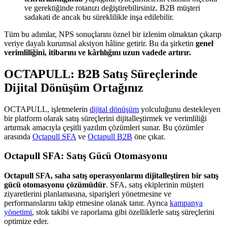
ve gerektiğinde rotanızı değiştirebilirsiniz. B2B müşteri
sadakati de ancak bu süreklilikle inşa edilebilir.
Tüm bu adımlar, NPS sonuçlarını öznel bir izlenim olmaktan çıkarıp
veriye dayalı kurumsal aksiyon hâline getirir. Bu da şirketin
genel
verimliliğini, itibarını ve kârlılığını uzun vadede artırır.
OCTAPULL: B2B Satış Süreçlerinde
Dijital Dönüşüm Ortağınız
OCTAPULL, işletmelerin
dijital dönüşüm
yolculuğunu destekleyen
bir platform olarak satış süreçlerini dijitalleştirmek ve verimliliği
artırmak amacıyla çeşitli yazılım çözümleri sunar. Bu çözümler
arasında
Octapull SFA
ve
Octapull B2B
öne çıkar.
Octapull SFA: Satış Gücü Otomasyonu
Octapull SFA, saha satış operasyonlarını dijitalleştiren bir satış
gücü otomasyonu çözümüdür
. SFA, satış ekiplerinin müşteri
ziyaretlerini planlamasına, siparişleri yönetmesine ve
performanslarını takip etmesine olanak tanır. Ayrıca
kampanya
yönetimi
, stok takibi ve raporlama gibi özelliklerle satış süreçlerini
optimize eder.