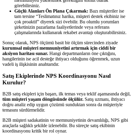
memnuniyeti yükseltmek gerektiğini somut olarak
görebilirsiniz.
Güçlü Alanları Ön Plana Çıkarmak:
Bazı müşteriler ise
tam tersine “Teslimatınız harika, müşteri destek ekibiniz ise
çok proaktif” diyerek sizi övebilir. Bu olumlu yorumları
şirketinizin pazarlama faaliyetlerinde veya referans
çalışmalarında kullanarak rekabet avantajı oluşturabilirsiniz.
Sonuç olarak, NPS ölçümü basit bir ölçüm sürecinden ziyade
kurumsal müşteri memnuniyetini artırmak için ciddi bir
aksiyon haritası sunar.
Hangi departmanların öne çıktığını,
hangilerinin ise acil desteğe ihtiyacı olduğunu öğrenmek, uzun
vadeli iş ilişkisinin anahtarıdır.
Satış Ekiplerinde NPS Koordinasyonu Nasıl
Kurulur?
B2B satış ekipleri için başarı, ilk temas veya teklif aşamasında değil,
tüm müşteri yaşam döngüsünde ölçülür.
Satış uzmanı, ihtiyacı
doğru analiz edip uygun çözümü sunduktan sonra da müşteriyle
temasını sürdürmelidir.
B2B müşteri sadakatinin ve memnuniyetinin devamlılığı, NPS gibi
araçlarla sağlıklı şekilde izlenebilir. Bu süreçte satış ekibinin
koordinasyonu kritik bir rol oynar.