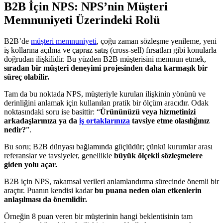
B2B İçin NPS: NPS’nin Müşteri
Memnuniyeti Üzerindeki Rolü
B2B’de
müşteri memnuniyeti
, çoğu zaman sözleşme yenileme, yeni
iş kollarına açılma ve çapraz satış (cross-sell) fırsatları gibi konularla
doğrudan ilişkilidir. Bu yüzden B2B müşterisini memnun etmek,
sıradan bir müşteri deneyimi projesinden daha karmaşık bir
süreç olabilir.
Tam da bu noktada NPS, müşteriyle kurulan ilişkinin yönünü ve
derinliğini anlamak için kullanılan pratik bir ölçüm aracıdır. Odak
noktasındaki soru ise basittir: “
Ürününüzü veya hizmetinizi
arkadaşlarınıza ya da
iş ortaklarınıza
tavsiye etme olasılığınız
nedir?
”.
Bu soru; B2B dünyası bağlamında güçlüdür; çünkü kurumlar arası
referanslar ve tavsiyeler, genellikle
büyük ölçekli sözleşmelere
giden yolu açar.
B2B için NPS, rakamsal verileri anlamlandırma sürecinde önemli bir
araçtır. Puanın kendisi kadar
bu puana neden olan etkenlerin
anlaşılması da önemlidir.
Örneğin 8 puan veren bir müşterinin hangi beklentisinin tam