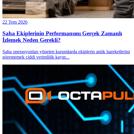
22 Tem 2026
Saha Ekiplerinin Performansını Gerçek Zamanlı
İzlemek Neden Gerekli?
Saha operasyonları yöneten kurumlarda ekiplerin anlık hareketlerini
görememek ciddi verimlilik kayıp
...