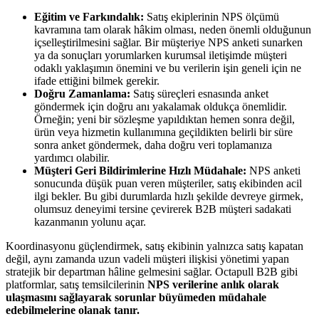
Eğitim ve Farkındalık:
Satış ekiplerinin NPS ölçümü
kavramına tam olarak hâkim olması, neden önemli olduğunun
içselleştirilmesini sağlar. Bir müşteriye NPS anketi sunarken
ya da sonuçları yorumlarken kurumsal iletişimde müşteri
odaklı yaklaşımın önemini ve bu verilerin işin geneli için ne
ifade ettiğini bilmek gerekir.
Doğru Zamanlama:
Satış süreçleri esnasında anket
göndermek için doğru anı yakalamak oldukça önemlidir.
Örneğin; yeni bir sözleşme yapıldıktan hemen sonra değil,
ürün veya hizmetin kullanımına geçildikten belirli bir süre
sonra anket göndermek, daha doğru veri toplamanıza
yardımcı olabilir.
Müşteri Geri Bildirimlerine Hızlı Müdahale:
NPS anketi
sonucunda düşük puan veren müşteriler, satış ekibinden acil
ilgi bekler. Bu gibi durumlarda hızlı şekilde devreye girmek,
olumsuz deneyimi tersine çevirerek B2B müşteri sadakati
kazanmanın yolunu açar.
Koordinasyonu güçlendirmek, satış ekibinin yalnızca satış kapatan
değil, aynı zamanda uzun vadeli müşteri ilişkisi yönetimi yapan
stratejik bir departman hâline gelmesini sağlar. Octapull B2B gibi
platformlar, satış temsilcilerinin
NPS verilerine anlık olarak
ulaşmasını sağlayarak sorunlar büyümeden müdahale
edebilmelerine olanak tanır.