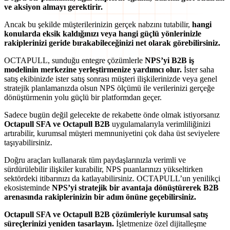
ve aksiyon almayı gerektirir.
Ancak bu şekilde müşterilerinizin gerçek nabzını tutabilir,
hangi
konularda eksik kaldığınızı veya hangi güçlü yönlerinizle
rakiplerinizi geride bırakabileceğinizi net olarak görebilirsiniz.
OCTAPULL, sunduğu entegre çözümlerle
NPS’yi B2B iş
modelinin merkezine yerleştirmenize yardımcı olur.
İster saha
satış ekibinizde ister satış sonrası müşteri ilişkilerinizde veya genel
stratejik planlamanızda olsun NPS ölçümü ile verilerinizi gerçeğe
dönüştürmenin yolu güçlü bir platformdan geçer.
Sadece bugün değil gelecekte de rekabette önde olmak istiyorsanız
Octapull SFA ve Octapull B2B
uygulamalarıyla verimliliğinizi
artırabilir, kurumsal müşteri memnuniyetini çok daha üst seviyelere
taşıyabilirsiniz.
Doğru araçları kullanarak tüm paydaşlarınızla verimli ve
sürdürülebilir ilişkiler kurabilir, NPS puanlarınızı yükseltirken
sektördeki itibarınızı da katlayabilirsiniz. OCTAPULL’un yenilikçi
ekosisteminde
NPS’yi stratejik bir avantaja dönüştürerek B2B
arenasında rakiplerinizin bir adım önüne geçebilirsiniz.
Octapull SFA ve Octapull B2B çözümleriyle kurumsal satış
süreçlerinizi yeniden tasarlayın.
İşletmenize özel dijitalleşme