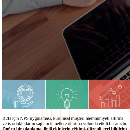
B2B için NPS uygulaması, kurumsal müşteri memnuniyeti artırma
ve iş ortaklıklarını sağlam temellere oturtma yolunda etkili bir araçtır.
Doğru bir planlama, ilgili ekiplerin eğitimi, düzenli geri bildirim