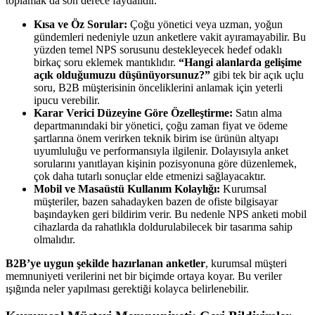
toplamak da son derece faydalıdır.
Kısa ve Öz Sorular:
Çoğu yönetici veya uzman, yoğun
gündemleri nedeniyle uzun anketlere vakit ayıramayabilir. Bu
yüzden temel NPS sorusunu destekleyecek hedef odaklı
birkaç soru eklemek mantıklıdır.
“Hangi alanlarda gelişime
açık olduğumuzu düşünüyorsunuz?”
gibi tek bir açık uçlu
soru, B2B müşterisinin önceliklerini anlamak için yeterli
ipucu verebilir.
Karar Verici Düzeyine Göre Özelleştirme:
Satın alma
departmanındaki bir yönetici, çoğu zaman fiyat ve ödeme
şartlarına önem verirken teknik birim ise ürünün altyapı
uyumluluğu ve performansıyla ilgilenir. Dolayısıyla anket
sorularını yanıtlayan kişinin pozisyonuna göre düzenlemek,
çok daha tutarlı sonuçlar elde etmenizi sağlayacaktır.
Mobil ve Masaüstü Kullanım Kolaylığı:
Kurumsal
müşteriler, bazen sahadayken bazen de ofiste bilgisayar
başındayken geri bildirim verir. Bu nedenle NPS anketi mobil
cihazlarda da rahatlıkla doldurulabilecek bir tasarıma sahip
olmalıdır.
B2B’ye uygun şekilde hazırlanan anketler
, kurumsal müşteri
memnuniyeti verilerini net bir biçimde ortaya koyar. Bu veriler
ışığında neler yapılması gerektiği kolayca belirlenebilir.