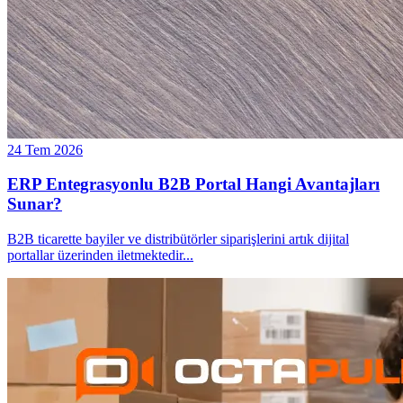
24 Tem 2026
ERP Entegrasyonlu B2B Portal Hangi Avantajları
Sunar?
B2B ticarette bayiler ve distribütörler siparişlerini artık dijital
portallar üzerinden iletmektedir
...