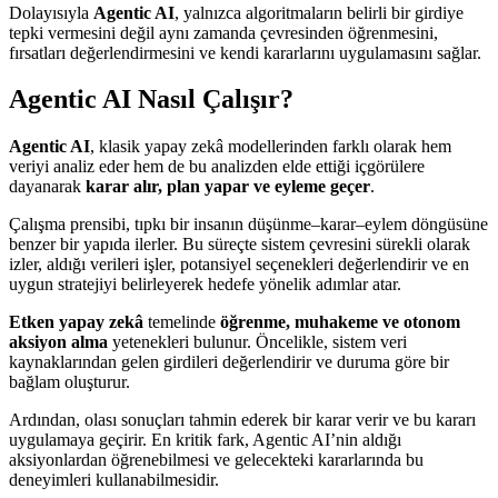
Dolayısıyla
Agentic AI
, yalnızca algoritmaların belirli bir girdiye
tepki vermesini değil aynı zamanda çevresinden öğrenmesini,
fırsatları değerlendirmesini ve kendi kararlarını uygulamasını sağlar.
Agentic AI Nasıl Çalışır?
Agentic AI
, klasik yapay zekâ modellerinden farklı olarak hem
veriyi analiz eder hem de bu analizden elde ettiği içgörülere
dayanarak
karar alır, plan yapar ve eyleme geçer
.
Çalışma prensibi, tıpkı bir insanın düşünme–karar–eylem döngüsüne
benzer bir yapıda ilerler. Bu süreçte sistem çevresini sürekli olarak
izler, aldığı verileri işler, potansiyel seçenekleri değerlendirir ve en
uygun stratejiyi belirleyerek hedefe yönelik adımlar atar.
Etken yapay zekâ
temelinde
öğrenme, muhakeme ve otonom
aksiyon alma
yetenekleri bulunur. Öncelikle, sistem veri
kaynaklarından gelen girdileri değerlendirir ve duruma göre bir
bağlam oluşturur.
Ardından, olası sonuçları tahmin ederek bir karar verir ve bu kararı
uygulamaya geçirir. En kritik fark, Agentic AI’nin aldığı
aksiyonlardan öğrenebilmesi ve gelecekteki kararlarında bu
deneyimleri kullanabilmesidir.