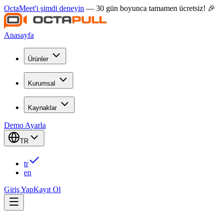
OctaMeet'i şimdi deneyin
— 30 gün boyunca tamamen ücretsiz! 🎉
Anasayfa
Ürünler
Kurumsal
Kaynaklar
Demo Ayarla
TR
tr
en
Giriş Yap
Kayıt Ol