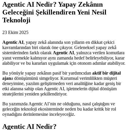
Agentic AI Nedir? Yapay Zekânın
Geleceğini Şekillendiren Yeni Nesil
Teknoloji
23 Ekim 2025
Agentic AI
, yapay zekâ alanında son yılların en dikkat çekici
kavramlarından biri olarak öne çıkıyor. Geleneksel yapay zekâ
sistemlerinden farklı olarak
Agentic AI
, yalnızca verilen komutlara
yanıt vermekle kalmıyor aynı zamanda hedef belirleyebiliyor, karar
alabiliyor ve bu kararları uygulamak için otonom adımlar atabiliyor.
Bu yönüyle yapay zekânın pasif bir yardımcıdan
aktif bir dijital
ajan
a dönüşümünü simgeliyor. Kurumsal verimlilikten müşteri
deneyimine, yazılım geliştirmeden veri analitiğine kadar geniş bir
etki alanına sahip olan Agentic AI, işletmelerin dijital dönüşüm
stratejilerini yeniden şekillendiriyor.
Bu yazımızda Agentic AI’nin ne olduğunu, nasıl çalıştığını ve
geleceğin teknoloji ekosisteminde neden bu kadar kritik bir rol
oynadığını derinlemesine inceleyeceğiz.
Agentic AI Nedir?