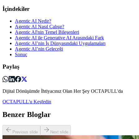
İçindekiler
Agentic AI Nedir?
Agentic AI Nasıl Çalışır?
Agentic AI'nin Temel Bileşenleri
Agentic AI ile Generative AI Arasındaki Fark
Agentic AI’nin İş Dünyasındaki Uygulamaları
Agentic AI’nin Geleceği
Sonuç
Paylaş
Dijital Dönüşümde İhtiyacınız Olan Her Şey OCTAPULL'da
OCTAPULL'u Keşfedin
Benzer Bloglar
Previous slide
Next slide