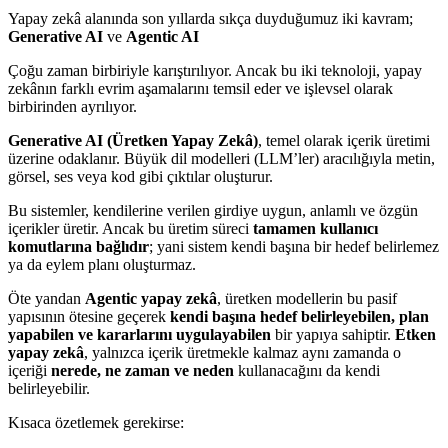
Yapay zekâ alanında son yıllarda sıkça duyduğumuz iki kavram;
Generative AI
ve
Agentic AI
Çoğu zaman birbiriyle karıştırılıyor. Ancak bu iki teknoloji, yapay
zekânın farklı evrim aşamalarını temsil eder ve işlevsel olarak
birbirinden ayrılıyor.
Generative AI (Üretken Yapay Zekâ)
, temel olarak içerik üretimi
üzerine odaklanır. Büyük dil modelleri (LLM’ler) aracılığıyla metin,
görsel, ses veya kod gibi çıktılar oluşturur.
Bu sistemler, kendilerine verilen girdiye uygun, anlamlı ve özgün
içerikler üretir. Ancak bu üretim süreci
tamamen kullanıcı
komutlarına bağlıdır
; yani sistem kendi başına bir hedef belirlemez
ya da eylem planı oluşturmaz.
Öte yandan
Agentic yapay zekâ
, üretken modellerin bu pasif
yapısının ötesine geçerek
kendi başına hedef belirleyebilen, plan
yapabilen ve kararlarını uygulayabilen
bir yapıya sahiptir.
Etken
yapay zekâ
, yalnızca içerik üretmekle kalmaz aynı zamanda o
içeriği
nerede, ne zaman ve neden
kullanacağını da kendi
belirleyebilir.
Kısaca özetlemek gerekirse: