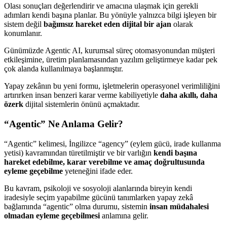
Olası sonuçları değerlendirir ve amacına ulaşmak için gerekli
adımları kendi başına planlar. Bu yönüyle yalnızca bilgi işleyen bir
sistem değil
bağımsız hareket eden dijital bir ajan
olarak
konumlanır.
Günümüzde Agentic AI, kurumsal süreç otomasyonundan müşteri
etkileşimine, üretim planlamasından yazılım geliştirmeye kadar pek
çok alanda kullanılmaya başlanmıştır.
Yapay zekânın bu yeni formu, işletmelerin operasyonel verimliliğini
artırırken insan benzeri karar verme kabiliyetiyle
daha akıllı, daha
özerk
dijital sistemlerin önünü açmaktadır.
“Agentic” Ne Anlama Gelir?
“Agentic” kelimesi, İngilizce “agency” (eylem gücü, irade kullanma
yetisi) kavramından türetilmiştir ve bir varlığın
kendi başına
hareket edebilme, karar verebilme ve amaç doğrultusunda
eyleme geçebilme
yeteneğini ifade eder.
Bu kavram, psikoloji ve sosyoloji alanlarında bireyin kendi
iradesiyle seçim yapabilme gücünü tanımlarken yapay zekâ
bağlamında “agentic” olma durumu, sistemin
insan müdahalesi
olmadan eyleme geçebilmesi
anlamına gelir.