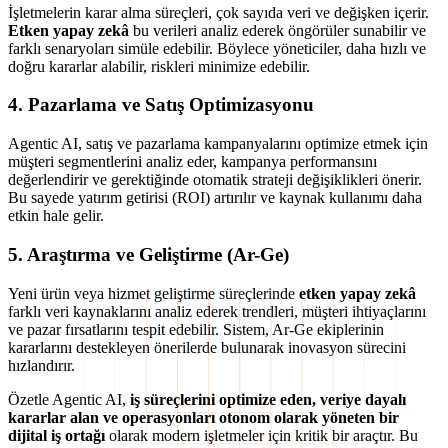
İşletmelerin karar alma süreçleri, çok sayıda veri ve değişken içerir.
Etken yapay zekâ
bu verileri analiz ederek öngörüler sunabilir ve
farklı senaryoları simüle edebilir. Böylece yöneticiler, daha hızlı ve
doğru kararlar alabilir, riskleri minimize edebilir.
4. Pazarlama ve Satış Optimizasyonu
Agentic AI, satış ve pazarlama kampanyalarını optimize etmek için
müşteri segmentlerini analiz eder, kampanya performansını
değerlendirir ve gerektiğinde otomatik strateji değişiklikleri önerir.
Bu sayede yatırım getirisi (ROI) artırılır ve kaynak kullanımı daha
etkin hale gelir.
5. Araştırma ve Geliştirme (Ar-Ge)
Yeni ürün veya hizmet geliştirme süreçlerinde
etken yapay zekâ
farklı veri kaynaklarını analiz ederek trendleri, müşteri ihtiyaçlarını
ve pazar fırsatlarını tespit edebilir. Sistem, Ar-Ge ekiplerinin
kararlarını destekleyen önerilerde bulunarak inovasyon sürecini
hızlandırır.
Özetle Agentic AI,
iş süreçlerini optimize eden, veriye dayalı
kararlar alan ve operasyonları otonom olarak yöneten bir
dijital iş ortağı
olarak modern işletmeler için kritik bir araçtır. Bu