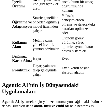
İçerik
ancak bunu bir amaç
kod gibi içerikler
Üretimi
doğrultusunda
üretir
kullanır
Yüksek;
Sınırlı; genellikle
deneyimlerden
Öğrenme ve
önceden eğitilmiş
öğrenir ve gelecekteki
Adaptasyon
model üzerinden
kararları optimize
çalışır
eder
Otonom görev
Metin yazma,
Kullanım
yürütme, süreç
görsel üretimi,
Alanı
optimizasyonu, karar
yaratıcı çözümler
destek sistemleri
Bağımsız
Hayır
Evet
Karar Alma
Hayır; yalnızca
Evet; kendi başına
Proaktiflik
talep geldiğinde
aksiyon alabilir
çalışır
Agentic AI’nin İş Dünyasındaki
Uygulamaları
Agentic AI
, işletmeler için yalnızca otomasyon sağlamakla kalmaz
dahası süreçleri daha
akıllı, hızlı ve etkili
bir hale getirerek iş