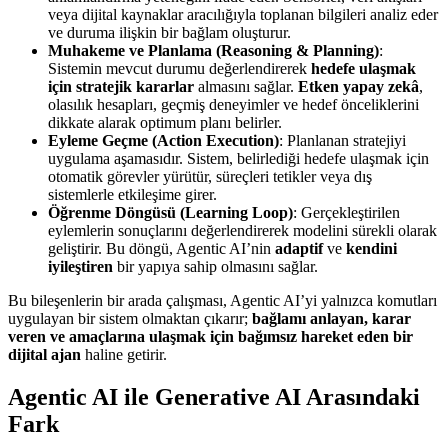
veya dijital kaynaklar aracılığıyla toplanan bilgileri analiz eder
ve duruma ilişkin bir bağlam oluşturur.
Muhakeme ve Planlama (Reasoning & Planning)
:
Sistemin mevcut durumu değerlendirerek
hedefe ulaşmak
için stratejik kararlar
almasını sağlar.
Etken yapay zekâ
,
olasılık hesapları, geçmiş deneyimler ve hedef önceliklerini
dikkate alarak optimum planı belirler.
Eyleme Geçme (Action Execution)
: Planlanan stratejiyi
uygulama aşamasıdır. Sistem, belirlediği hedefe ulaşmak için
otomatik görevler yürütür, süreçleri tetikler veya dış
sistemlerle etkileşime girer.
Öğrenme Döngüsü (Learning Loop)
: Gerçekleştirilen
eylemlerin sonuçlarını değerlendirerek modelini sürekli olarak
geliştirir. Bu döngü, Agentic AI’nin
adaptif
ve
kendini
iyileştiren
bir yapıya sahip olmasını sağlar.
Bu bileşenlerin bir arada çalışması, Agentic AI’yi yalnızca komutları
uygulayan bir sistem olmaktan çıkarır;
bağlamı anlayan, karar
veren ve amaçlarına ulaşmak için bağımsız hareket eden bir
dijital ajan
haline getirir.
Agentic AI ile Generative AI Arasındaki
Fark