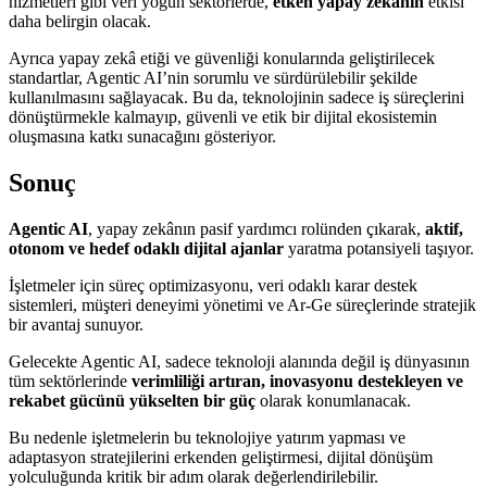
hizmetleri gibi veri yoğun sektörlerde,
etken yapay zekânın
etkisi
daha belirgin olacak.
Ayrıca yapay zekâ etiği ve güvenliği konularında geliştirilecek
standartlar, Agentic AI’nin sorumlu ve sürdürülebilir şekilde
kullanılmasını sağlayacak. Bu da, teknolojinin sadece iş süreçlerini
dönüştürmekle kalmayıp, güvenli ve etik bir dijital ekosistemin
oluşmasına katkı sunacağını gösteriyor.
Sonuç
Agentic AI
, yapay zekânın pasif yardımcı rolünden çıkarak,
aktif,
otonom ve hedef odaklı dijital ajanlar
yaratma potansiyeli taşıyor.
İşletmeler için süreç optimizasyonu, veri odaklı karar destek
sistemleri, müşteri deneyimi yönetimi ve Ar-Ge süreçlerinde stratejik
bir avantaj sunuyor.
Gelecekte Agentic AI, sadece teknoloji alanında değil iş dünyasının
tüm sektörlerinde
verimliliği artıran, inovasyonu destekleyen ve
rekabet gücünü yükselten bir güç
olarak konumlanacak.
Bu nedenle işletmelerin bu teknolojiye yatırım yapması ve
adaptasyon stratejilerini erkenden geliştirmesi, dijital dönüşüm
yolculuğunda kritik bir adım olarak değerlendirilebilir.