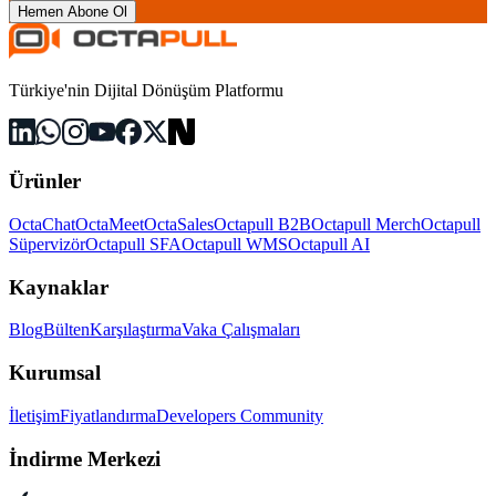
Hemen Abone Ol
Türkiye'nin Dijital Dönüşüm Platformu
Ürünler
OctaChat
OctaMeet
OctaSales
Octapull B2B
Octapull Merch
Octapull
Süpervizör
Octapull SFA
Octapull WMS
Octapull AI
Kaynaklar
Blog
Bülten
Karşılaştırma
Vaka Çalışmaları
Kurumsal
İletişim
Fiyatlandırma
Developers Community
İndirme Merkezi