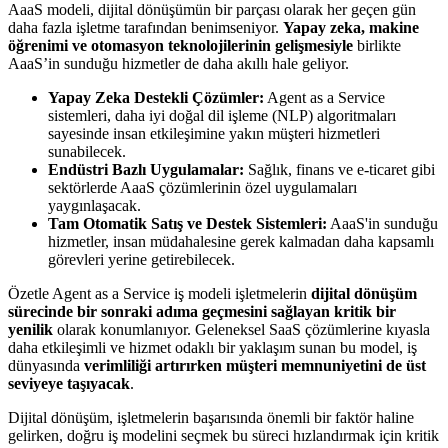
AaaS modeli, dijital dönüşümün bir parçası olarak her geçen gün
daha fazla işletme tarafından benimseniyor.
Yapay zeka, makine
öğrenimi ve otomasyon teknolojilerinin gelişmesiyle
birlikte
AaaS’in sunduğu hizmetler de daha akıllı hale geliyor.
Yapay Zeka Destekli Çözümler:
Agent as a Service
sistemleri, daha iyi doğal dil işleme (NLP) algoritmaları
sayesinde insan etkileşimine yakın müşteri hizmetleri
sunabilecek.
Endüstri Bazlı Uygulamalar:
Sağlık, finans ve e-ticaret gibi
sektörlerde AaaS çözümlerinin özel uygulamaları
yaygınlaşacak.
Tam Otomatik Satış ve Destek Sistemleri:
AaaS'in sunduğu
hizmetler, insan müdahalesine gerek kalmadan daha kapsamlı
görevleri yerine getirebilecek.
Özetle Agent as a Service iş modeli işletmelerin
dijital dönüşüm
sürecinde bir sonraki adıma geçmesini sağlayan kritik bir
yenilik
olarak konumlanıyor. Geleneksel SaaS çözümlerine kıyasla
daha etkileşimli ve hizmet odaklı bir yaklaşım sunan bu model, iş
dünyasında
verimliliği artırırken müşteri memnuniyetini de üst
seviyeye taşıyacak
.
Dijital dönüşüm, işletmelerin başarısında önemli bir faktör haline
gelirken, doğru iş modelini seçmek bu süreci hızlandırmak için kritik