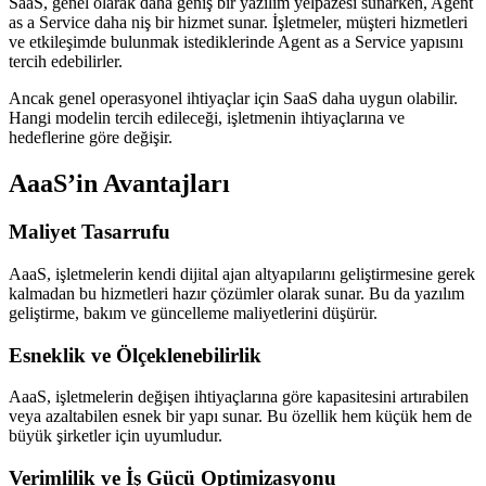
SaaS, genel olarak daha geniş bir yazılım yelpazesi sunarken, Agent
as a Service daha niş bir hizmet sunar. İşletmeler, müşteri hizmetleri
ve etkileşimde bulunmak istediklerinde Agent as a Service yapısını
tercih edebilirler.
Ancak genel operasyonel ihtiyaçlar için SaaS daha uygun olabilir.
Hangi modelin tercih edileceği, işletmenin ihtiyaçlarına ve
hedeflerine göre değişir.
AaaS’in Avantajları
Maliyet Tasarrufu
AaaS, işletmelerin kendi dijital ajan altyapılarını geliştirmesine gerek
kalmadan bu hizmetleri hazır çözümler olarak sunar. Bu da yazılım
geliştirme, bakım ve güncelleme maliyetlerini düşürür.
Esneklik ve Ölçeklenebilirlik
AaaS, işletmelerin değişen ihtiyaçlarına göre kapasitesini artırabilen
veya azaltabilen esnek bir yapı sunar. Bu özellik hem küçük hem de
büyük şirketler için uyumludur.
Verimlilik ve İş Gücü Optimizasyonu