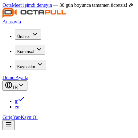
OctaMeet'i şimdi deneyin
— 30 gün boyunca tamamen ücretsiz! 🎉
Anasayfa
Ürünler
Kurumsal
Kaynaklar
Demo Ayarla
TR
tr
en
Giriş Yap
Kayıt Ol