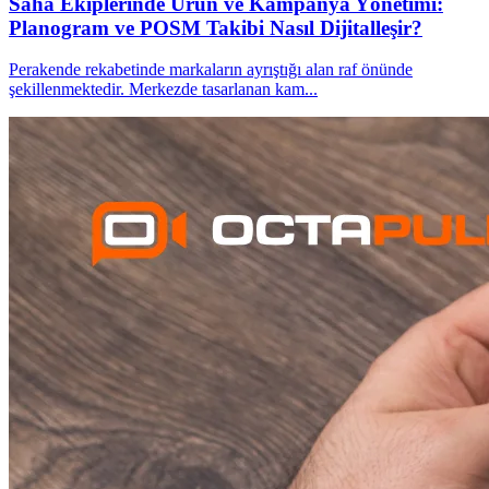
Saha Ekiplerinde Ürün ve Kampanya Yönetimi:
Planogram ve POSM Takibi Nasıl Dijitalleşir?
Perakende rekabetinde markaların ayrıştığı alan raf önünde
şekillenmektedir. Merkezde tasarlanan kam
...