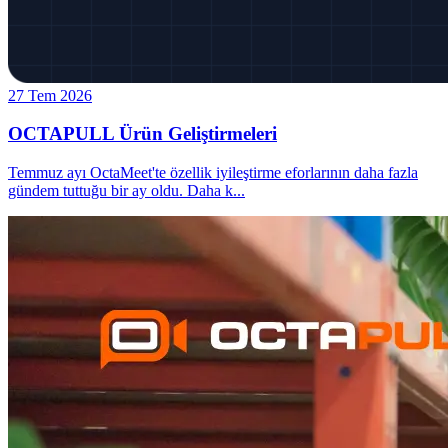
27 Tem 2026
OCTAPULL Ürün Geliştirmeleri
Temmuz ayı OctaMeet'te özellik iyileştirme eforlarının daha fazla
gündem tuttuğu bir ay oldu. Daha k
...