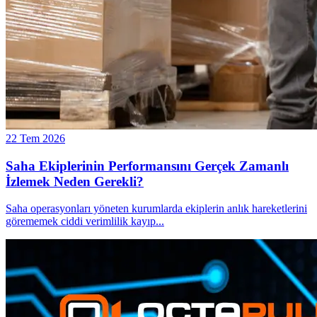
22 Tem 2026
Saha Ekiplerinin Performansını Gerçek Zamanlı
İzlemek Neden Gerekli?
Saha operasyonları yöneten kurumlarda ekiplerin anlık hareketlerini
görememek ciddi verimlilik kayıp
...