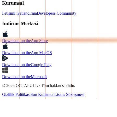
Kurumsal
İletişim
Fiyatlandırma
Developers Community
İndirme Merkezi
Download on the
App Store
Download on the
App MacOS
Download on the
Google Play
Download on the
Microsoft
© 2026 OCTAPULL · Tüm hakları saklıdır.
Gizlilik Politikası
Son Kullanıcı Lisans Sözleşmesi