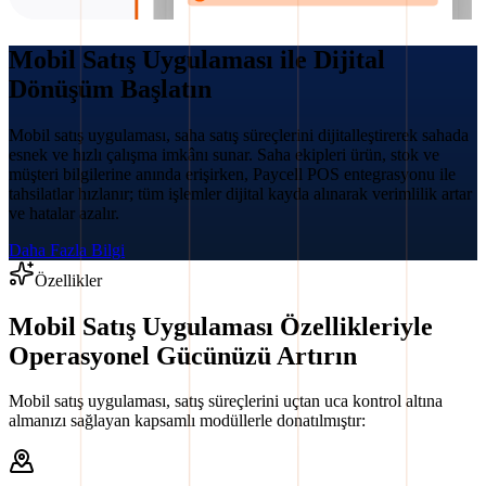
Mobil Satış Uygulaması ile Dijital
Dönüşüm Başlatın
Mobil satış uygulaması, saha satış süreçlerini dijitalleştirerek sahada
esnek ve hızlı çalışma imkânı sunar. Saha ekipleri ürün, stok ve
müşteri bilgilerine anında erişirken, Paycell POS entegrasyonu ile
tahsilatlar hızlanır; tüm işlemler dijital kayda alınarak verimlilik artar
ve hatalar azalır.
Daha Fazla Bilgi
Özellikler
Mobil Satış Uygulaması Özellikleriyle
Operasyonel Gücünüzü Artırın
Mobil satış uygulaması, satış süreçlerini uçtan uca kontrol altına
almanızı sağlayan kapsamlı modüllerle donatılmıştır: