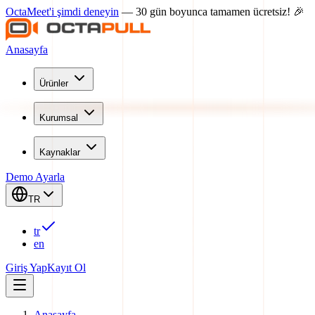
OctaMeet'i şimdi deneyin
— 30 gün boyunca tamamen ücretsiz! 🎉
Anasayfa
Ürünler
Kurumsal
Kaynaklar
Demo Ayarla
TR
tr
en
Giriş Yap
Kayıt Ol
Anasayfa