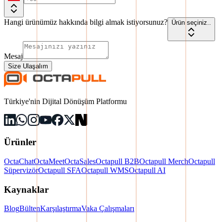
Hangi ürünümüz hakkında bilgi almak istiyorsunuz?
Ürün seçiniz..
Mesaj
Size Ulaşalım
Türkiye'nin Dijital Dönüşüm Platformu
Ürünler
OctaChat
OctaMeet
OctaSales
Octapull B2B
Octapull Merch
Octapull
Süpervizör
Octapull SFA
Octapull WMS
Octapull AI
Kaynaklar
Blog
Bülten
Karşılaştırma
Vaka Çalışmaları