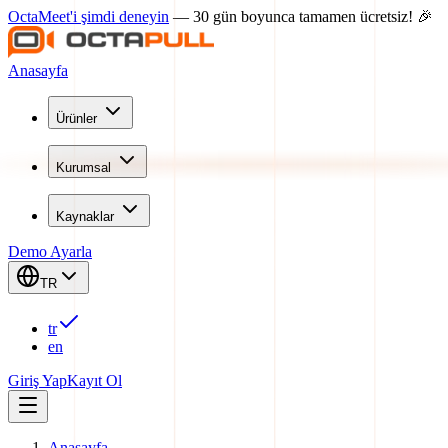
OctaMeet'i şimdi deneyin
— 30 gün boyunca tamamen ücretsiz! 🎉
Anasayfa
Ürünler
Kurumsal
Kaynaklar
Demo Ayarla
TR
tr
en
Giriş Yap
Kayıt Ol
Anasayfa