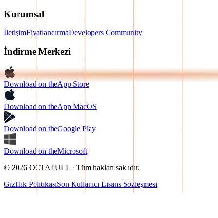
Kurumsal
İletişim
Fiyatlandırma
Developers Community
İndirme Merkezi
Download on the
App Store
Download on the
App MacOS
Download on the
Google Play
Download on the
Microsoft
© 2026 OCTAPULL · Tüm hakları saklıdır.
Gizlilik Politikası
Son Kullanıcı Lisans Sözleşmesi