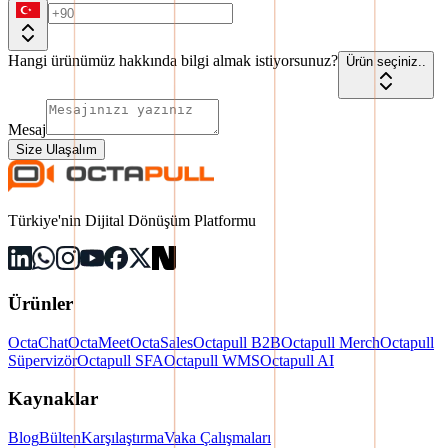
Hangi ürünümüz hakkında bilgi almak istiyorsunuz?
Ürün seçiniz..
Mesaj
Size Ulaşalım
Türkiye'nin Dijital Dönüşüm Platformu
Ürünler
OctaChat
OctaMeet
OctaSales
Octapull B2B
Octapull Merch
Octapull
Süpervizör
Octapull SFA
Octapull WMS
Octapull AI
Kaynaklar
Blog
Bülten
Karşılaştırma
Vaka Çalışmaları