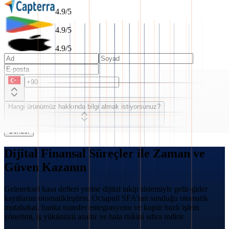
4.9/5
4.9/5
4.9/5
Hangi ürünümüz hakkında bilgi almak istiyorsunuz?
Gönder
Dijital Finansal Süreçler ile Zaman ve
Güven Kazanın
Geleneksel kasa defteri yerine dijital takip sistemiyle gelir-gider
kayıtlarını otomatikleştirin. Octapull SFA'nın sunduğu otomatik
mutabakat, banka transfer entegrasyonu ve kupür bazlı işlem
yönetimi, iş yükünüzü azaltır ve hata riskini sıfıra indirir.