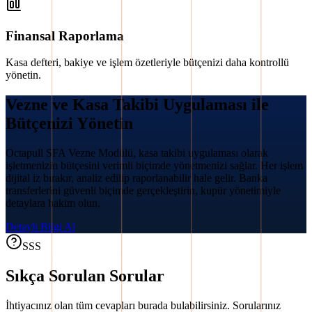
Finansal Raporlama
Kasa defteri, bakiye ve işlem özetleriyle bütçenizi daha kontrollü
yönetin.
Vezne ve Kasa Takibi Uygulaması ile
Bütçenizi Yönetin
Octapull SFA Vezne Modülü, kasa takibi uygulaması olarak
işletmenizin bütçesini verimli biçimde yönetmenizi sağlar. Her işlem
dijital iz bırakır, analiz edilip raporlanabilir hale gelir. Banka
transferlerini güvenli biçimde gerçekleştirin, kupür yönetimiyle
detaylara hakim olun.
Detaylı Bilgi Al
SSS
Sıkça Sorulan Sorular
İhtiyacınız olan tüm cevapları burada bulabilirsiniz. Sorularınız