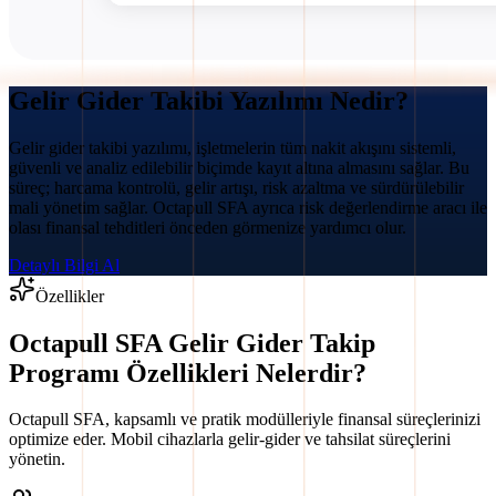
Gelir Gider Takibi Yazılımı Nedir?
Gelir gider takibi yazılımı, işletmelerin tüm nakit akışını sistemli,
güvenli ve analiz edilebilir biçimde kayıt altına almasını sağlar. Bu
süreç; harcama kontrolü, gelir artışı, risk azaltma ve sürdürülebilir
mali yönetim sağlar. Octapull SFA ayrıca risk değerlendirme aracı ile
olası finansal tehditleri önceden görmenize yardımcı olur.
Detaylı Bilgi Al
Özellikler
Octapull SFA Gelir Gider Takip
Programı Özellikleri Nelerdir?
Octapull SFA, kapsamlı ve pratik modülleriyle finansal süreçlerinizi
optimize eder. Mobil cihazlarla gelir-gider ve tahsilat süreçlerini
yönetin.