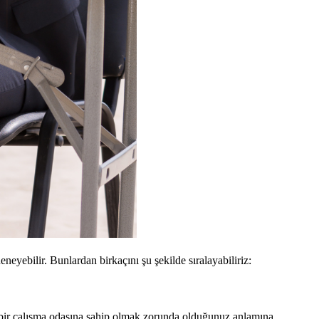
eyebilir. Bunlardan birkaçını şu şekilde sıralayabiliriz:
el bir çalışma odasına sahip olmak zorunda olduğunuz anlamına