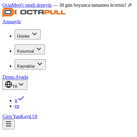
OctaMeet'i şimdi deneyin
— 30 gün boyunca tamamen ücretsiz! 🎉
Anasayfa
Ürünler
Kurumsal
Kaynaklar
Demo Ayarla
TR
tr
en
Giriş Yap
Kayıt Ol