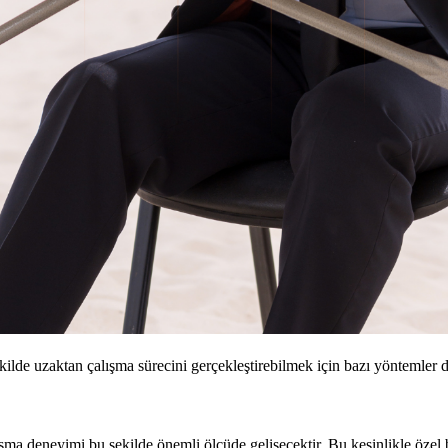
lde uzaktan çalışma sürecini gerçekleştirebilmek için bazı yöntemler den
lışma deneyimi bu şekilde önemli ölçüde gelişecektir. Bu kesinlikle öz