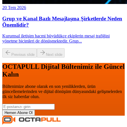
20 Tem 2026
Grup ve Kanal Bazlı Mesajlaşma Şirketlerde Neden
Önemlidir?
Kurumsal iletişim hacmi büyüdükçe ekiplerin mesaj trafiğini
yönetme biçimleri de dönüşmektedir. Grup
...
Previous slide
Next slide
OCTAPULL Dijital Bültenimiz ile Güncel
Kalın
Bültenimize abone olarak en son yeniliklerden, ürün
güncellemelerinden ve dijital dönüşüm dünyasındaki gelişmelerden
ilk siz haberdar olun.
Hemen Abone Ol