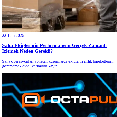
22 Tem 2026
Saha Ekiplerinin Performansını Gerçek Zamanlı
İzlemek Neden Gerekli?
Saha operasyonları yöneten kurumlarda ekiplerin anlık hareketlerini
görememek ciddi verimlilik kayıp
...