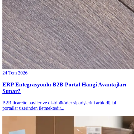
24 Tem 2026
ERP Entegrasyonlu B2B Portal Hangi Avantajları
Sunar?
B2B ticarette bayiler ve distribütörler siparişlerini artık dijital
portallar üzerinden iletmektedir
...