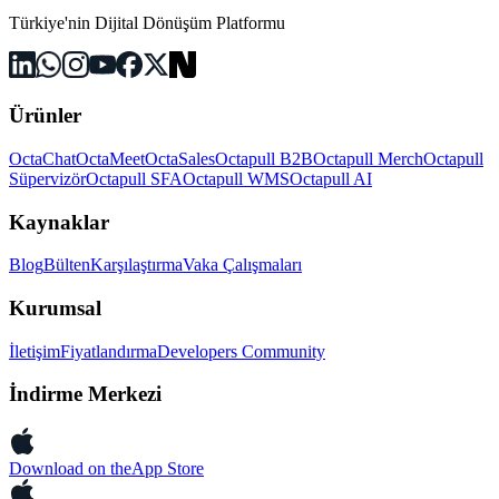
Türkiye'nin Dijital Dönüşüm Platformu
Ürünler
OctaChat
OctaMeet
OctaSales
Octapull B2B
Octapull Merch
Octapull
Süpervizör
Octapull SFA
Octapull WMS
Octapull AI
Kaynaklar
Blog
Bülten
Karşılaştırma
Vaka Çalışmaları
Kurumsal
İletişim
Fiyatlandırma
Developers Community
İndirme Merkezi
Download on the
App Store