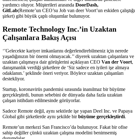
yardımcı oluyor. Müşterileri arasında
DoorDash,
GitLab
(Remote’un CEO’su Job van deer Voort’un eskiden çalıştığı
şirket) gibi büyük çaplı oluşumlar bulunuyor.
Remote Technology Inc.’in Uzaktan
Çalışanlara Bakış Açısı
‘’Gelecekte kariyer imkanlarını değerlendirebilmeniz için nerede
yaşadığınızın bir önemi olmayacak.’’ diyerek uzaktan çalışanlara ve
uzaktan çalışmaya dair görüşlerini açıklayan CEO
Van der Voort
,
danışmanlık verdiği şirketlere de ‘Siz sadece en iyileri işe almaya
odaklanın.’ şeklinde öneri veriyor. Böylece uzaktan çalışanları
destekliyor.
Startup, koronavirüs pandemisi sırasında inanılmaz bir büyüme
gerçekleştirdi, bunun sebebini de dünyada daha fazla uzaktan
çalışan istihdam edilmesinde görüyorlar.
Sadece Remote değil, aynı sektörde işe yapan Deel Inc. ve Papaya
Global gibi şirketlerde aynı şekilde bir
büyüme gerçekleştirdi
.
Remote’un merkezi San Francisco’da bulunuyor. Fakat bir ofise
sahip değiller çünkü uzaktan çalışma modelini benimsemiş
durumdalar.