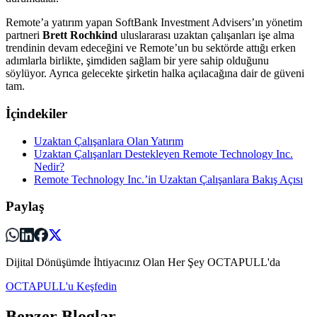
Remote’a yatırım yapan SoftBank Investment Advisers’ın yönetim
partneri
Brett Rochkind
uluslararası uzaktan çalışanları işe alma
trendinin devam edeceğini ve Remote’un bu sektörde attığı erken
adımlarla birlikte, şimdiden sağlam bir yere sahip olduğunu
söylüyor. Ayrıca gelecekte şirketin halka açılacağına dair de güveni
tam.
İçindekiler
Uzaktan Çalışanlara Olan Yatırım
Uzaktan Çalışanları Destekleyen Remote Technology Inc.
Nedir?
Remote Technology Inc.’in Uzaktan Çalışanlara Bakış Açısı
Paylaş
Dijital Dönüşümde İhtiyacınız Olan Her Şey OCTAPULL'da
OCTAPULL'u Keşfedin
Benzer Bloglar