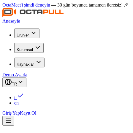
OctaMeet'i şimdi deneyin
— 30 gün boyunca tamamen ücretsiz! 🎉
Anasayfa
Ürünler
Kurumsal
Kaynaklar
Demo Ayarla
TR
tr
en
Giriş Yap
Kayıt Ol