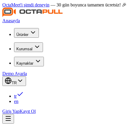
OctaMeet'i şimdi deneyin
— 30 gün boyunca tamamen ücretsiz! 🎉
Anasayfa
Ürünler
Kurumsal
Kaynaklar
Demo Ayarla
TR
tr
en
Giriş Yap
Kayıt Ol