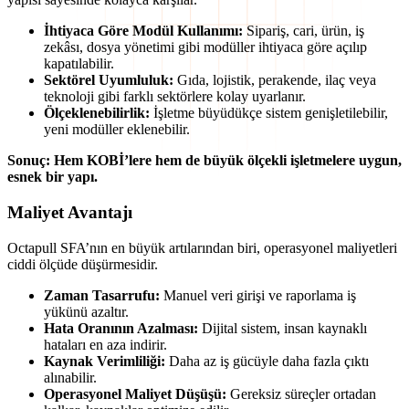
İhtiyaca Göre Modül Kullanımı:
Sipariş, cari, ürün, iş
zekâsı, dosya yönetimi gibi modüller ihtiyaca göre açılıp
kapatılabilir.
Sektörel Uyumluluk:
Gıda, lojistik, perakende, ilaç veya
teknoloji gibi farklı sektörlere kolay uyarlanır.
Ölçeklenebilirlik:
İşletme büyüdükçe sistem genişletilebilir,
yeni modüller eklenebilir.
Sonuç: Hem KOBİ’lere hem de büyük ölçekli işletmelere uygun,
esnek bir yapı.
Maliyet Avantajı
Octapull SFA’nın en büyük artılarından biri, operasyonel maliyetleri
ciddi ölçüde düşürmesidir.
Zaman Tasarrufu:
Manuel veri girişi ve raporlama iş
yükünü azaltır.
Hata Oranının Azalması:
Dijital sistem, insan kaynaklı
hataları en aza indirir.
Kaynak Verimliliği:
Daha az iş gücüyle daha fazla çıktı
alınabilir.
Operasyonel Maliyet Düşüşü:
Gereksiz süreçler ortadan