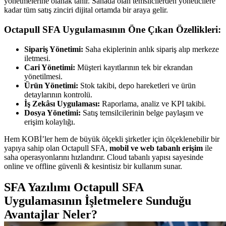
yönetmelerine olanak tanır. Sahada olan temsilcilerden yöneticilere
kadar tüm satış zinciri dijital ortamda bir araya gelir.
Octapull SFA Uygulamasının Öne Çıkan Özellikleri:
Sipariş Yönetimi:
Saha ekiplerinin anlık sipariş alıp merkeze
iletmesi.
Cari Yönetimi:
Müşteri kayıtlarının tek bir ekrandan
yönetilmesi.
Ürün Yönetimi:
Stok takibi, depo hareketleri ve ürün
detaylarının kontrolü.
İş Zekâsı Uygulaması:
Raporlama, analiz ve KPI takibi.
Dosya Yönetimi:
Satış temsilcilerinin belge paylaşım ve
erişim kolaylığı.
Hem KOBİ’ler hem de büyük ölçekli şirketler için ölçeklenebilir bir
yapıya sahip olan Octapull SFA,
mobil ve web tabanlı erişim
ile
saha operasyonlarını hızlandırır. Cloud tabanlı yapısı sayesinde
online ve offline güvenli & kesintisiz bir kullanım sunar.
SFA Yazılımı Octapull SFA
Uygulamasının İşletmelere Sunduğu
Avantajlar Neler?