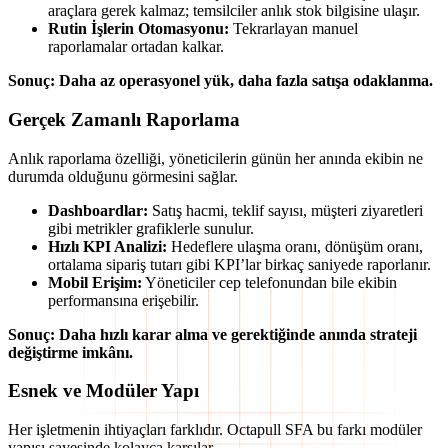
araçlara gerek kalmaz; temsilciler anlık stok bilgisine ulaşır.
Rutin İşlerin Otomasyonu:
Tekrarlayan manuel
raporlamalar ortadan kalkar.
Sonuç: Daha az operasyonel yük, daha fazla satışa odaklanma.
Gerçek Zamanlı Raporlama
Anlık raporlama özelliği, yöneticilerin günün her anında ekibin ne
durumda olduğunu görmesini sağlar.
Dashboardlar:
Satış hacmi, teklif sayısı, müşteri ziyaretleri
gibi metrikler grafiklerle sunulur.
Hızlı KPI Analizi:
Hedeflere ulaşma oranı, dönüşüm oranı,
ortalama sipariş tutarı gibi KPI’lar birkaç saniyede raporlanır.
Mobil Erişim:
Yöneticiler cep telefonundan bile ekibin
performansına erişebilir.
Sonuç: Daha hızlı karar alma ve gerektiğinde anında strateji
değiştirme imkânı.
Esnek ve Modüler Yapı
Her işletmenin ihtiyaçları farklıdır. Octapull SFA bu farkı modüler
yapısı sayesinde kolayca karşılar.