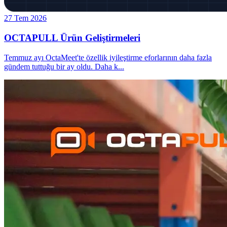
27 Tem 2026
OCTAPULL Ürün Geliştirmeleri
Temmuz ayı OctaMeet'te özellik iyileştirme eforlarının daha fazla
gündem tuttuğu bir ay oldu. Daha k
...