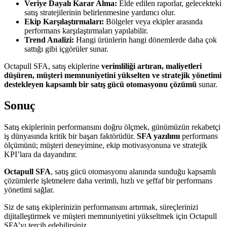
Veriye Dayalı Karar Alma:
Elde edilen raporlar, gelecekteki
satış stratejilerinin belirlenmesine yardımcı olur.
Ekip Karşılaştırmaları:
Bölgeler veya ekipler arasında
performans karşılaştırmaları yapılabilir.
Trend Analizi:
Hangi ürünlerin hangi dönemlerde daha çok
sattığı gibi içgörüler sunar.
Octapull SFA, satış ekiplerine
verimliliği artıran, maliyetleri
düşüren, müşteri memnuniyetini yükselten ve stratejik yönetimi
destekleyen kapsamlı bir satış gücü otomasyonu çözümü
sunar.
Sonuç
Satış ekiplerinin performansını doğru ölçmek, günümüzün rekabetçi
iş dünyasında kritik bir başarı faktörüdür.
SFA yazılımı
performans
ölçümünü; müşteri deneyimine, ekip motivasyonuna ve stratejik
KPI’lara da dayandırır.
Octapull SFA
, satış gücü otomasyonu alanında sunduğu kapsamlı
çözümlerle işletmelere daha verimli, hızlı ve şeffaf bir performans
yönetimi sağlar.
Siz de satış ekiplerinizin performansını artırmak, süreçlerinizi
dijitalleştirmek ve müşteri memnuniyetini yükseltmek için Octapull
SFA’yı tercih edebilirsiniz.