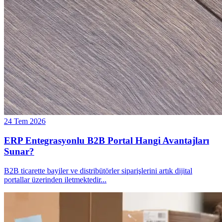
24 Tem 2026
ERP Entegrasyonlu B2B Portal Hangi Avantajları
Sunar?
B2B ticarette bayiler ve distribütörler siparişlerini artık dijital
portallar üzerinden iletmektedir
...