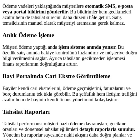
Ödeme vadeleri yaklaştığında müşterilere
otomatik SMS, e-posta
veya portal bildirimi gönderilir.
Bu bildirimler hem gecikmeleri
azaltır hem de tahsilat sürecini daha düzenli hâle getirir. Satış
temsilcisinin manuel olarak müşteriyi aramasına gerek kalmaz.
Anlık Ödeme İşleme
Müşteri ödeme yaptığı anda
işlem sisteme anında yansır.
Bu
özellik satış anında bakiye kontrolünü hızlandırır ve müşteriye doğru
bilgi verilmesini sağlar. Ayrıca tahsilatın gecikmeden işlenmesi
finans raporlarının doğruluğunu artırır.
Bayi Portalında Cari Ekstre Görüntüleme
Bayiler kendi cari ekstrelerini, ödeme geçmişlerini, faturalarını ve
borç durumlarını tek tıkla görebilir. Bu şeffaflık hem iletişim trafiğini
azaltır hem de bayinin kendi finans yönetimini kolaylaştırır.
Tahsilat Raporları
Tahsilat performansı müşteri bazlı ödeme davranışları, gecikme
oranları ve dönemsel tahsilat eğilimleri
detaylı raporlarla sunulur.
Yönetim bu raporlar sayesinde nakit akışını daha doğru planlar ve