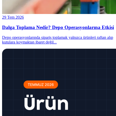
29 Tem 2026
Dalga Toplama Nedir? Depo Operasyonlarına Etkisi
Depo operasyonlarında sipariş toplamak yalnızca ürünleri raftan alıp
kutulara koymaktan ibaret değil
...