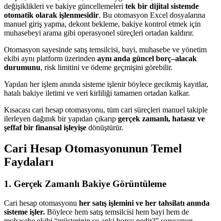
değişiklikleri ve bakiye güncellemeleri
tek bir dijital sistemde
otomatik olarak işlenmesidir
. Bu otomasyon Excel dosyalarına
manuel giriş yapma, dekont bekleme, bakiye kontrol etmek için
muhasebeyi arama gibi operasyonel süreçleri ortadan kaldırır.
Otomasyon sayesinde satış temsilcisi, bayi, muhasebe ve yönetim
ekibi aynı platform üzerinden
aynı anda güncel borç–alacak
durumunu
, risk limitini ve ödeme geçmişini görebilir.
Yapılan her işlem anında sisteme işlenir böylece gecikmiş kayıtlar,
hatalı bakiye iletimi ve veri kirliliği tamamen ortadan kalkar.
Kısacası cari hesap otomasyonu, tüm cari süreçleri manuel takiple
ilerleyen dağınık bir yapıdan çıkarıp
gerçek zamanlı, hatasız ve
şeffaf bir finansal işleyişe
dönüştürür.
Cari Hesap Otomasyonunun Temel
Faydaları
1. Gerçek Zamanlı Bakiye Görüntüleme
Cari hesap otomasyonu
her satış işlemini ve her tahsilatı anında
sisteme işler.
Böylece hem satış temsilcisi hem bayi hem de
muhasebe ekibi “müşterinin şu anki borcu nedir?” sorusunun