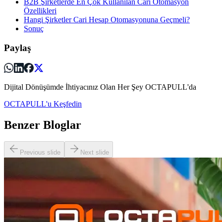
B2B Şirketlerde En Çok Kullanılan Cari Otomasyon
Özellikleri
Hangi Şirketler Cari Hesap Otomasyonuna Geçmeli?
Sonuç
Paylaş
Dijital Dönüşümde İhtiyacınız Olan Her Şey OCTAPULL'da
OCTAPULL'u Keşfedin
Benzer Bloglar
Previous slide
Next slide