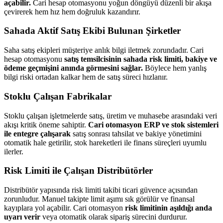
açabilir.
Cari hesap otomasyonu yoğun döngüyü düzenli bir akışa
çevirerek hem hız hem doğruluk kazandırır.
Sahada Aktif Satış Ekibi Bulunan Şirketler
Saha satış ekipleri müşteriye anlık bilgi iletmek zorundadır. Cari
hesap otomasyonu
satış temsilcisinin sahada risk limiti, bakiye ve
ödeme geçmişini anında görmesini sağlar.
Böylece hem yanlış
bilgi riski ortadan kalkar hem de satış süreci hızlanır.
Stoklu Çalışan Fabrikalar
Stoklu çalışan işletmelerde satış, üretim ve muhasebe arasındaki veri
akışı kritik öneme sahiptir.
Cari otomasyon ERP ve stok sistemleri
ile entegre çalışarak
satış sonrası tahsilat ve bakiye yönetimini
otomatik hale getirilir, stok hareketleri ile finans süreçleri uyumlu
ilerler.
Risk Limiti ile Çalışan Distribütörler
Distribütör yapısında risk limiti takibi ticari güvence açısından
zorunludur. Manuel takipte limit aşımı sık görülür ve finansal
kayıplara yol açabilir. Cari otomasyon
risk limitinin aşıldığı anda
uyarı verir
veya otomatik olarak sipariş sürecini durdurur.