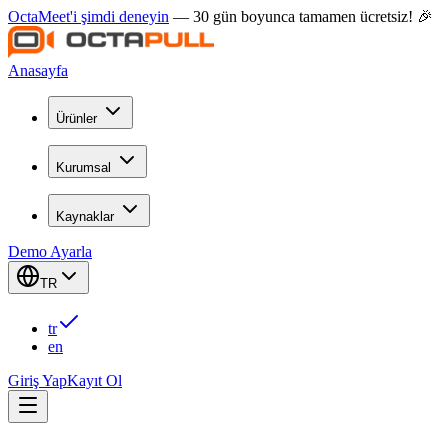
OctaMeet'i şimdi deneyin
— 30 gün boyunca tamamen ücretsiz! 🎉
Anasayfa
Ürünler
Kurumsal
Kaynaklar
Demo Ayarla
TR
tr
en
Giriş Yap
Kayıt Ol