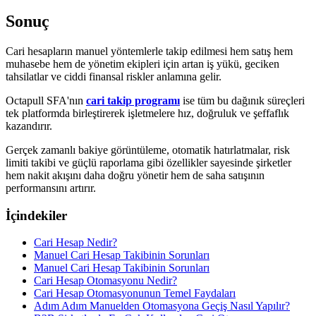
Sonuç
Cari hesapların manuel yöntemlerle takip edilmesi hem satış hem
muhasebe hem de yönetim ekipleri için artan iş yükü, geciken
tahsilatlar ve ciddi finansal riskler anlamına gelir.
Octapull SFA'nın
cari takip programı
ise tüm bu dağınık süreçleri
tek platformda birleştirerek işletmelere hız, doğruluk ve şeffaflık
kazandırır.
Gerçek zamanlı bakiye görüntüleme, otomatik hatırlatmalar, risk
limiti takibi ve güçlü raporlama gibi özellikler sayesinde şirketler
hem nakit akışını daha doğru yönetir hem de saha satışının
performansını artırır.
İçindekiler
Cari Hesap Nedir?
Manuel Cari Hesap Takibinin Sorunları
Manuel Cari Hesap Takibinin Sorunları
Cari Hesap Otomasyonu Nedir?
Cari Hesap Otomasyonunun Temel Faydaları
Adım Adım Manuelden Otomasyona Geçiş Nasıl Yapılır?