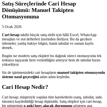
Satış Süreçlerinde Cari Hesap
Dönüşümü: Manuel Takipten
Otomasyonuna
5 Ocak 2026
Cari hesap
takibi birçok satış ekibi için hâlâ Excel, WhatsApp
mesajları ve not defterleri üzerinden ilerliyor. Bu da geciken
ödemeler, yanlış bakiye bilgisi, hatalı tahsilat ve zaman kaybı
demek.
Bugün ise modern satış ekipleri bu dağınık süreci otomasyonla tek
noktaya taşıyarak hem verimliliğini artırıyor hem de tahsilat hızını
yükseltiyor.
Siz de işletmenizdeki cari hesapların
manuel takipten otomasyonlu
sisteme nasıl geçeceğini
adım adım keşfedin.
Cari Hesap Nedir?
Cari hesap; müşteriyle yapılan tüm hareketlerin (satış, tahsilat, iade,
iskonto) kaydedildiği hesap ilişkisidir. Satış ekipleri için cari hesap,
bir müşterinin
o anki borç-alacak durumunu
gösteren ana