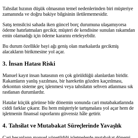
Tahsilat hızının düşük olmasının temel nedenlerinden biri müşteriye
zamanında ve doğru bakiye bilgisinin iletilememesidir.
Satış temsilcisi sahada iken güncel borç durumuna ulaşamıyorsa
ödeme hatırlatmaları gecikir, müşteri de kendisine sunulan rakamdan
emin olamadığı için ödeme kararını erteleyebilir.
Bu durum özellikle bayi ağı geniş olan markalarda gecikmiş
alacakların birikmesine yol açar.
3. İnsan Hatası Riski
Manuel kayıt insan hatasının en çok görüldüğü alanlardan biridir.
Rakamların yanlış yazılması, bir hareketin gözden kaçırılması,
dekontun sisteme geç işlenmesi veya tahsilatın sehven atlanması sık
rastlanan durumlardır.
Hatalar küçük görünse bile dönemin sonunda cari mutabakatlarında
ciddi farklar çıkarır. Bu hem müşteriyle tartışmalara yol açar hem de
işletmenin finansal raporlarını güvensiz hâle getirir.
4. Tahsilat ve Mutabakat Süreçlerinde Yavaşlık
Cari hesapların manuel yönetildiği işletmelerde mutabakat dönemi