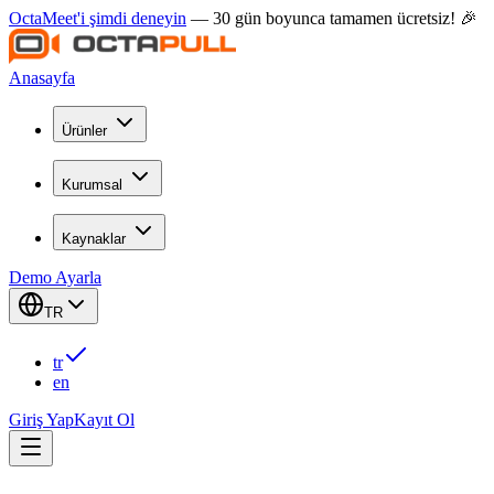
OctaMeet'i şimdi deneyin
— 30 gün boyunca tamamen ücretsiz! 🎉
Anasayfa
Ürünler
Kurumsal
Kaynaklar
Demo Ayarla
TR
tr
en
Giriş Yap
Kayıt Ol