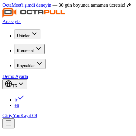
OctaMeet'i şimdi deneyin
— 30 gün boyunca tamamen ücretsiz! 🎉
Anasayfa
Ürünler
Kurumsal
Kaynaklar
Demo Ayarla
TR
tr
en
Giriş Yap
Kayıt Ol