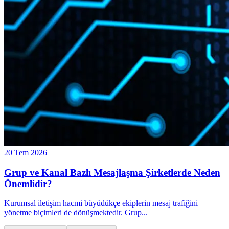
20 Tem 2026
Grup ve Kanal Bazlı Mesajlaşma Şirketlerde Neden
Önemlidir?
Kurumsal iletişim hacmi büyüdükçe ekiplerin mesaj trafiğini
yönetme biçimleri de dönüşmektedir. Grup
...