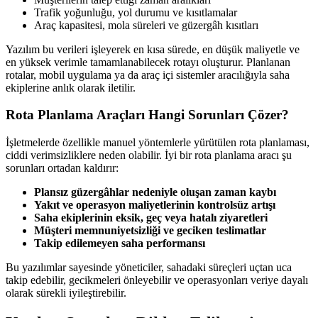
Trafik yoğunluğu, yol durumu ve kısıtlamalar
Araç kapasitesi, mola süreleri ve güzergâh kısıtları
Yazılım bu verileri işleyerek en kısa sürede, en düşük maliyetle ve
en yüksek verimle tamamlanabilecek rotayı oluşturur. Planlanan
rotalar, mobil uygulama ya da araç içi sistemler aracılığıyla saha
ekiplerine anlık olarak iletilir.
Rota Planlama Araçları Hangi Sorunları Çözer?
İşletmelerde özellikle manuel yöntemlerle yürütülen rota planlaması,
ciddi verimsizliklere neden olabilir. İyi bir rota planlama aracı şu
sorunları ortadan kaldırır:
Plansız güzergâhlar nedeniyle oluşan zaman kaybı
Yakıt ve operasyon maliyetlerinin kontrolsüz artışı
Saha ekiplerinin eksik, geç veya hatalı ziyaretleri
Müşteri memnuniyetsizliği ve geciken teslimatlar
Takip edilemeyen saha performansı
Bu yazılımlar sayesinde yöneticiler, sahadaki süreçleri uçtan uca
takip edebilir, gecikmeleri önleyebilir ve operasyonları veriye dayalı
olarak sürekli iyileştirebilir.