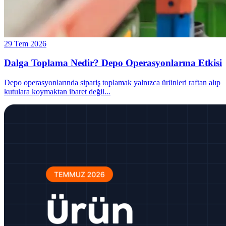
29 Tem 2026
Dalga Toplama Nedir? Depo Operasyonlarına Etkisi
Depo operasyonlarında sipariş toplamak yalnızca ürünleri raftan alıp
kutulara koymaktan ibaret değil
...