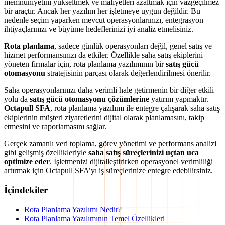
memnuniyetini yükseltmek ve maliyetleri azaltmak için vazgeçilmez
bir araçtır. Ancak her yazılım her işletmeye uygun değildir. Bu
nedenle seçim yaparken mevcut operasyonlarınızı, entegrasyon
ihtiyaçlarınızı ve büyüme hedeflerinizi iyi analiz etmelisiniz.
Rota planlama
, sadece günlük operasyonları değil, genel satış ve
hizmet performansınızı da etkiler. Özellikle saha satış ekiplerini
yöneten firmalar için, rota planlama yazılımının bir
satış gücü
otomasyonu
stratejisinin parçası olarak değerlendirilmesi önerilir.
Saha operasyonlarınızı daha verimli hale getirmenin bir diğer etkili
yolu da
satış gücü otomasyonu çözümlerine
yatırım yapmaktır.
Octapull SFA
, rota planlama yazılımı ile entegre çalışarak saha satış
ekiplerinin müşteri ziyaretlerini dijital olarak planlamasını, takip
etmesini ve raporlamasını sağlar.
Gerçek zamanlı veri toplama, görev yönetimi ve performans analizi
gibi gelişmiş özellikleriyle
saha satış süreçlerinizi uçtan uca
optimize eder
. İşletmenizi dijitalleştirirken operasyonel verimliliği
artırmak için Octapull SFA’yı iş süreçlerinize entegre edebilirsiniz.
İçindekiler
Rota Planlama Yazılımı Nedir?
Rota Planlama Yazılımının Temel Özellikleri