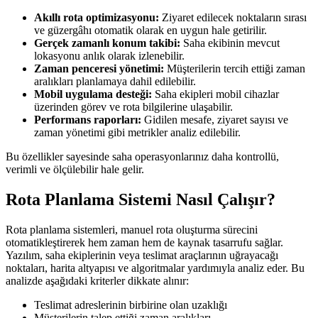
Akıllı rota optimizasyonu:
Ziyaret edilecek noktaların sırası
ve güzergâhı otomatik olarak en uygun hale getirilir.
Gerçek zamanlı konum takibi:
Saha ekibinin mevcut
lokasyonu anlık olarak izlenebilir.
Zaman penceresi yönetimi:
Müşterilerin tercih ettiği zaman
aralıkları planlamaya dahil edilebilir.
Mobil uygulama desteği:
Saha ekipleri mobil cihazlar
üzerinden görev ve rota bilgilerine ulaşabilir.
Performans raporları:
Gidilen mesafe, ziyaret sayısı ve
zaman yönetimi gibi metrikler analiz edilebilir.
Bu özellikler sayesinde saha operasyonlarınız daha kontrollü,
verimli ve ölçülebilir hale gelir.
Rota Planlama Sistemi Nasıl Çalışır?
Rota planlama sistemleri, manuel rota oluşturma sürecini
otomatikleştirerek hem zaman hem de kaynak tasarrufu sağlar.
Yazılım, saha ekiplerinin veya teslimat araçlarının uğrayacağı
noktaları, harita altyapısı ve algoritmalar yardımıyla analiz eder. Bu
analizde aşağıdaki kriterler dikkate alınır:
Teslimat adreslerinin birbirine olan uzaklığı
Müşterilerin talep ettiği zaman aralıkları