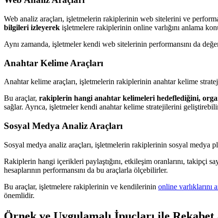
Web analiz araçları, işletmelerin rakiplerinin web sitelerini ve perform
bilgileri izleyerek
işletmelere rakiplerinin online varlığını anlama kon
Aynı zamanda, işletmeler kendi web sitelerinin performansını da değerl
Anahtar Kelime Araçları
Anahtar kelime araçları, işletmelerin rakiplerinin anahtar kelime stratej
Bu araçlar,
rakiplerin hangi anahtar kelimeleri hedeflediğini, org
sağlar. Ayrıca, işletmeler kendi anahtar kelime stratejilerini geliştirebilir
Sosyal Medya Analiz Araçları
Sosyal medya analiz araçları, işletmelerin rakiplerinin sosyal medya p
Rakiplerin hangi içerikleri paylaştığını, etkileşim oranlarını, takipçi 
hesaplarının performansını da bu araçlarla ölçebilirler.
Bu araçlar, işletmelere rakiplerinin ve kendilerinin
online varlıklarını 
önemlidir.
Örnek ve Uygulamalı İpuçları ile Rekabet 