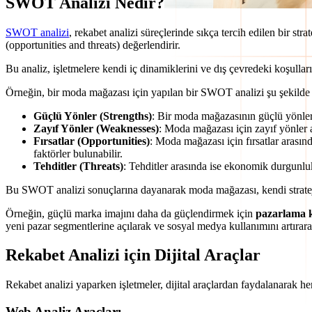
SWOT Analizi Nedir?
SWOT analizi
, rekabet analizi süreçlerinde sıkça tercih edilen bir str
(opportunities and threats) değerlendirir.
Bu analiz, işletmelere kendi iç dinamiklerini ve dış çevredeki koşulları 
Örneğin, bir moda mağazası için yapılan bir SWOT analizi şu şekilde o
Güçlü Yönler (Strengths)
: Bir moda mağazasının güçlü yönleri 
Zayıf Yönler (Weaknesses)
: Moda mağazası için zayıf yönler a
Fırsatlar (Opportunities)
: Moda mağazası için fırsatlar arasın
faktörler bulunabilir.
Tehditler (Threats)
: Tehditler arasında ise ekonomik durgunluk, 
Bu SWOT analizi sonuçlarına dayanarak moda mağazası, kendi stratejile
Örneğin, güçlü marka imajını daha da güçlendirmek için
pazarlama 
yeni pazar segmentlerine açılarak ve sosyal medya kullanımını artırarak 
Rekabet Analizi için Dijital Araçlar
Rekabet analizi yaparken işletmeler, dijital araçlardan faydalanarak he
Web Analiz Araçları