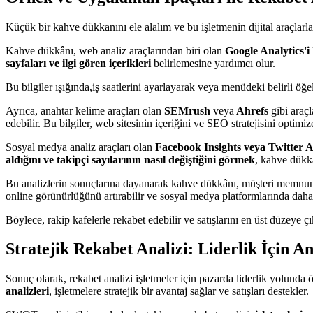
Küçük bir kahve dükkanını ele alalım ve bu işletmenin dijital araçlarla 
Kahve dükkânı, web analiz araçlarından biri olan
Google Analytics'i
sayfaları ve ilgi gören içerikleri
belirlemesine yardımcı olur.
Bu bilgiler ışığında,iş saatlerini ayarlayarak veya menüdeki belirli öğele
Ayrıca, anahtar kelime araçları olan
SEMrush
veya
Ahrefs
gibi araçl
edebilir. Bu bilgiler, web sitesinin içeriğini ve SEO stratejisini opti
Sosyal medya analiz araçları olan
Facebook Insights veya Twitter A
aldığını ve takipçi sayılarının nasıl değiştiğini görmek
, kahve dükka
Bu analizlerin sonuçlarına dayanarak kahve dükkânı, müşteri memnuniyetini
online görünürlüğünü artırabilir ve sosyal medya platformlarında daha et
Böylece, rakip kafelerle rekabet edebilir ve satışlarını en üst düzeye çık
Stratejik Rekabet Analizi: Liderlik İçin An
Sonuç olarak, rekabet analizi işletmeler için pazarda liderlik yolunda
analizleri
, işletmelere stratejik bir avantaj sağlar ve satışları destekler.