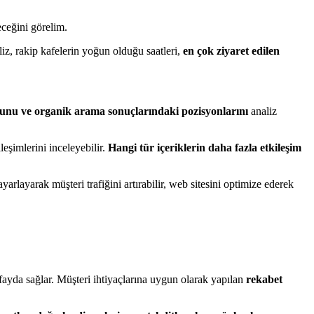
eceğini görelim.
liz, rakip kafelerin yoğun olduğu saatleri,
en çok ziyaret edilen
nu ve organik arama sonuçlarındaki pozisyonlarını
analiz
eşimlerini inceleyebilir.
Hangi tür içeriklerin daha fazla etkileşim
yarlayarak müşteri trafiğini artırabilir, web sitesini optimize ederek
 fayda sağlar. Müşteri ihtiyaçlarına uygun olarak yapılan
rekabet