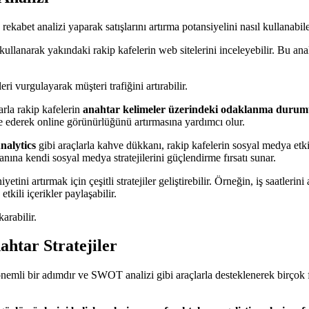
rekabet analizi yaparak satışlarını artırma potansiyelini nasıl kullanabil
kullanarak yakındaki rakip kafelerin web sitelerini inceleyebilir. Bu ana
ri vurgulayarak müşteri trafiğini artırabilir.
arla rakip kafelerin
anahtar kelimeler üzerindeki odaklanma durumu
mize ederek online görünürlüğünü artırmasına yardımcı olur.
nalytics
gibi araçlarla kahve dükkanı, rakip kafelerin sosyal medya etkil
nına kendi sosyal medya stratejilerini güçlendirme fırsatı sunar.
 artırmak için çeşitli stratejiler geliştirebilir. Örneğin, iş saatlerini a
kili içerikler paylaşabilir.
arabilir.
ahtar Stratejiler
 önemli bir adımdır ve SWOT analizi gibi araçlarla desteklenerek birçok