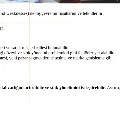
and weaknesses) ile dış çevrenin fırsatlarını ve tehditlerini
ar.
i ve sadık müşteri kitlesi bulunabilir.
i düzeyi ve stok yönetimi problemleri gibi faktörler yer alabilir.
lmesi, yeni pazar segmentlerine açılma ve marka genişletme gibi
al varlığını artırabilir ve stok yönetimini iyileştirebilir
. Ayrıca,