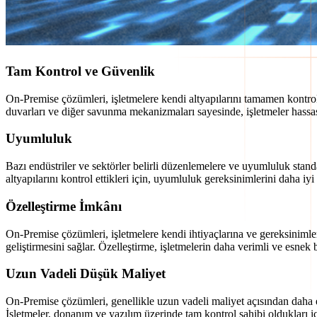
Tam Kontrol ve Güvenlik
On-Premise çözümleri, işletmelere kendi altyapılarını tamamen kontrol 
duvarları ve diğer savunma mekanizmaları sayesinde, işletmeler hassas ve
Uyumluluk
Bazı endüstriler ve sektörler belirli düzenlemelere ve uyumluluk stan
altyapılarını kontrol ettikleri için, uyumluluk gereksinimlerini daha iy
Özelleştirme İmkânı
On-Premise çözümleri, işletmelere kendi ihtiyaçlarına ve gereksinimler
geliştirmesini sağlar. Özelleştirme, işletmelerin daha verimli ve esnek 
Uzun Vadeli Düşük Maliyet
On-Premise çözümleri, genellikle uzun vadeli maliyet açısından daha e
İşletmeler, donanım ve yazılım üzerinde tam kontrol sahibi oldukları iç