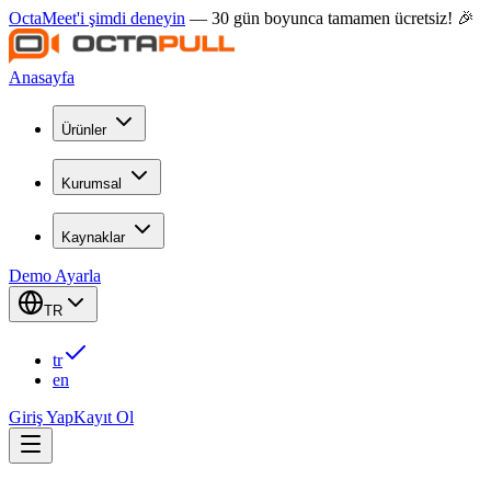
OctaMeet'i şimdi deneyin
— 30 gün boyunca tamamen ücretsiz! 🎉
Anasayfa
Ürünler
Kurumsal
Kaynaklar
Demo Ayarla
TR
tr
en
Giriş Yap
Kayıt Ol