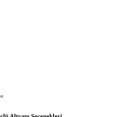
ri
çlü Altyapı Seçenekleri