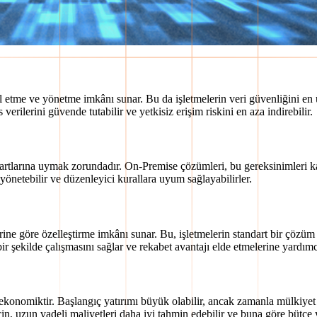
etme ve yönetme imkânı sunar. Bu da işletmelerin veri güvenliğini en üs
rilerini güvende tutabilir ve yetkisiz erişim riskini en aza indirebilir.
dartlarına uymak zorundadır. On-Premise çözümleri, bu gereksinimleri ka
i yönetebilir ve düzenleyici kurallara uyum sağlayabilirler.
ine göre özelleştirme imkânı sunar. Bu, işletmelerin standart bir çözüm
bir şekilde çalışmasını sağlar ve rekabet avantajı elde etmelerine yardımc
konomiktir. Başlangıç yatırımı büyük olabilir, ancak zamanla mülkiyet m
in, uzun vadeli maliyetleri daha iyi tahmin edebilir ve buna göre bütçe y