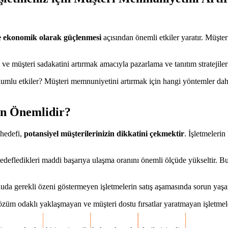
ve ekonomik olarak güçlenmesi
açısından önemli etkiler yaratır. Müşter
ve müşteri sadakatini artırmak amacıyla pazarlama ve tanıtım stratejileriyl
lumlu etkiler? Müşteri memnuniyetini artırmak için hangi yöntemler daha 
en Önemlidir?
 hedefi,
potansiyel müşterilerinizin dikkatini çekmektir
. İşletmeleri
hedefledikleri maddi başarıya ulaşma oranını önemli ölçüde yükseltir. B
onuda gerekli özeni göstermeyen işletmelerin satış aşamasında sorun yaşa
çözüm odaklı yaklaşmayan ve müşteri dostu fırsatlar yaratmayan işletme