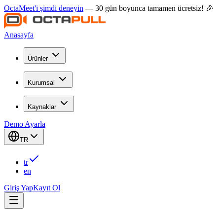
OctaMeet'i şimdi deneyin
— 30 gün boyunca tamamen ücretsiz! 🎉
Anasayfa
Ürünler
Kurumsal
Kaynaklar
Demo Ayarla
TR
tr
en
Giriş Yap
Kayıt Ol