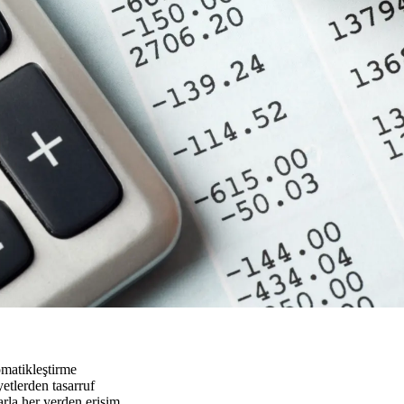
omatikleştirme
yetlerden tasarruf
arla her yerden erişim