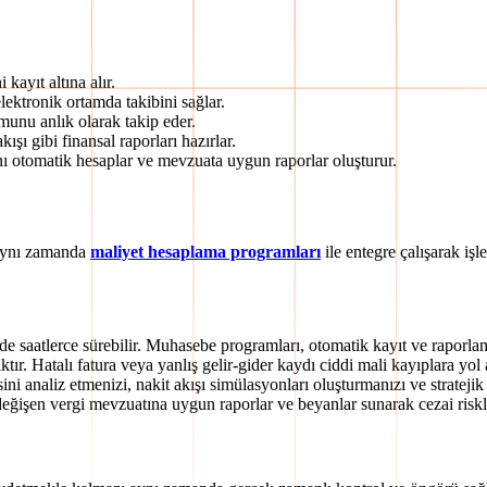
kayıt altına alır.
elektronik ortamda takibini sağlar.
munu anlık olarak takip eder.
kışı gibi finansal raporları hazırlar.
ı otomatik hesaplar ve mevzuata uygun raporlar oluşturur.
 aynı zamanda
maliyet hesaplama programları
ile entegre çalışarak iş
de saatlerce sürebilir. Muhasebe programları, otomatik kayıt ve raporlama
ktır. Hatalı fatura veya yanlış gelir-gider kaydı ciddi mali kayıplara yol a
ini analiz etmenizi, nakit akışı simülasyonları oluşturmanızı ve stratejik 
ğişen vergi mevzuatına uygun raporlar ve beyanlar sunarak cezai riskler