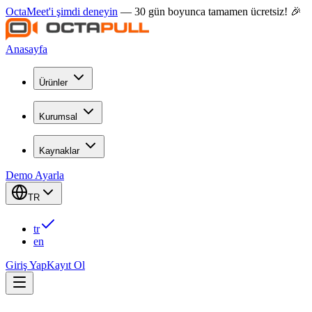
OctaMeet'i şimdi deneyin
— 30 gün boyunca tamamen ücretsiz! 🎉
Anasayfa
Ürünler
Kurumsal
Kaynaklar
Demo Ayarla
TR
tr
en
Giriş Yap
Kayıt Ol