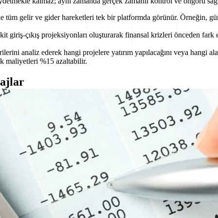
 kaydetmekle kalmaz; aynı zamanda gerçek zamanlı kontrol ve öngörü sağl
tüm gelir ve gider hareketleri tek bir platformda görünür. Örneğin, günl
t giriş-çıkış projeksiyonları oluşturarak finansal krizleri önceden fark 
rilerini analiz ederek hangi projelere yatırım yapılacağını veya hangi ala
 maliyetleri %15 azaltabilir.
ajlar