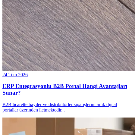
24 Tem 2026
ERP Entegrasyonlu B2B Portal Hangi Avantajları
Sunar?
B2B ticarette bayiler ve distribütörler siparişlerini artık dijital
portallar üzerinden iletmektedir
...