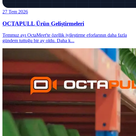
27 Tem 2026
OCTAPULL Ürün Geliştirmeleri
Temmuz ayı OctaMeet'te özellik iyileştirme eforlarının daha fazla
gündem tuttuğu bir ay oldu. Daha k
...