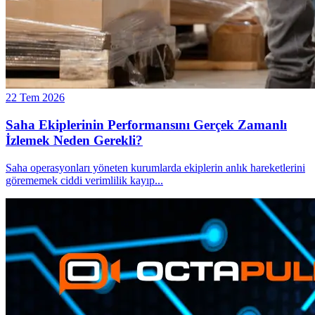
22 Tem 2026
Saha Ekiplerinin Performansını Gerçek Zamanlı
İzlemek Neden Gerekli?
Saha operasyonları yöneten kurumlarda ekiplerin anlık hareketlerini
görememek ciddi verimlilik kayıp
...