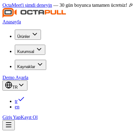
OctaMeet'i şimdi deneyin
— 30 gün boyunca tamamen ücretsiz! 🎉
Anasayfa
Ürünler
Kurumsal
Kaynaklar
Demo Ayarla
TR
tr
en
Giriş Yap
Kayıt Ol