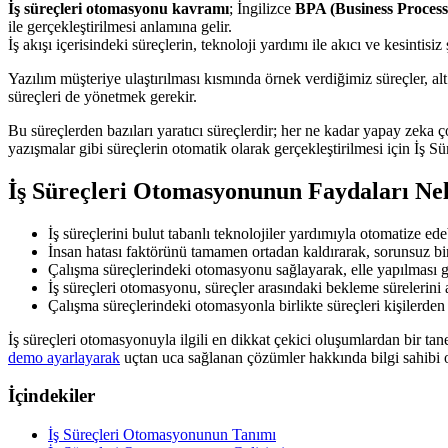
İş süreçleri otomasyonu kavramı
; İngilizce
BPA (Business Proces
ile gerçekleştirilmesi anlamına gelir.
İş akışı içerisindeki süreçlerin, teknoloji yardımı ile akıcı ve kesintisiz
Yazılım müşteriye ulaştırılması kısmında örnek verdiğimiz süreçler, alt
süreçleri de yönetmek gerekir.
Bu süreçlerden bazıları yaratıcı süreçlerdir; her ne kadar yapay zeka ç
yazışmalar gibi süreçlerin otomatik olarak gerçekleştirilmesi için İş S
İş Süreçleri Otomasyonunun Faydaları Ne
İş süreçlerini bulut tabanlı teknolojiler yardımıyla otomatize ede
İnsan hatası faktörünü tamamen ortadan kaldırarak, sorunsuz bir 
Çalışma süreçlerindeki otomasyonu sağlayarak, elle yapılması g
İş süreçleri otomasyonu, süreçler arasındaki bekleme sürelerini 
Çalışma süreçlerindeki otomasyonla birlikte süreçleri kişilerden
İş süreçleri otomasyonuyla ilgili en dikkat çekici oluşumlardan bir ta
demo ayarlayarak
uçtan uca sağlanan çözümler hakkında bilgi sahibi ol
İçindekiler
İş Süreçleri Otomasyonunun Tanımı