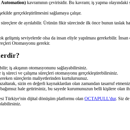
s Automation)
kavramının çevirisidir. Bu kavram; iş yapma olayındaki s
 şekilde gerçekleştirilmesini sağlamaya çalışır.
 süreçlere de ayrılabilir. Ürünün fikir sürecinde ilk önce bunun taslak h
ok gelişmiş seviyelerde olsa da insan eliyle yapılması gerekebilir. İnsa
üreçleri Otomasyonu gerekir.
lerdir?
bilir; iş akışının otomasyonunu sağlayabilirsiniz.
iş süreci ve çalışma süreçleri otomasyonu gerçekleştirebilirsiniz.
ereken süreçlerin maliyetlerinden kurtulursunuz.
azaltarak, sizin en değerli kaynaklardan olan zamandan tasarruf etmenizi
 bağımsız hale getirirsiniz, bu sayede kurumunuzun belli kişilere olan ih
nesi Türkiye'nin dijital dönüşüm platformu olan
OCTAPULL'dur
. Siz d
abilirsiniz.