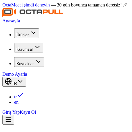
OctaMeet'i şimdi deneyin
— 30 gün boyunca tamamen ücretsiz! 🎉
Anasayfa
Ürünler
Kurumsal
Kaynaklar
Demo Ayarla
TR
tr
en
Giriş Yap
Kayıt Ol