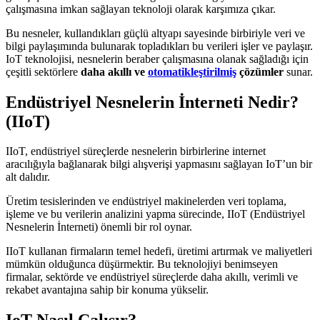
çalışmasına imkan sağlayan teknoloji olarak karşımıza çıkar.
Bu nesneler, kullandıkları güçlü altyapı sayesinde birbiriyle veri ve
bilgi paylaşımında bulunarak topladıkları bu verileri işler ve paylaşır.
IoT teknolojisi, nesnelerin beraber çalışmasına olanak sağladığı için
çeşitli sektörlere
daha akıllı ve
otomatikleştirilmiş
çözümler
sunar.
Endüstriyel Nesnelerin İnterneti Nedir?
(IIoT)
IIoT, endüstriyel süreçlerde nesnelerin birbirlerine internet
aracılığıyla bağlanarak bilgi alışverişi yapmasını sağlayan IoT’un bir
alt dalıdır.
Üretim tesislerinden ve endüstriyel makinelerden veri toplama,
işleme ve bu verilerin analizini yapma sürecinde, IIoT (Endüstriyel
Nesnelerin İnterneti) önemli bir rol oynar.
IIoT kullanan firmaların temel hedefi, üretimi artırmak ve maliyetleri
mümkün olduğunca düşürmektir. Bu teknolojiyi benimseyen
firmalar, sektörde ve endüstriyel süreçlerde daha akıllı, verimli ve
rekabet avantajına sahip bir konuma yükselir.