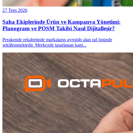
27 Tem 2026
Saha Ekiplerinde Ürün ve Kampanya Yönetimi:
Planogram ve POSM Takibi Nasıl Dijitalleşir?
Perakende rekabetinde markaların ayrıştığı alan raf önünde
şekillenmektedir. Merkezde tasarlanan kam
...