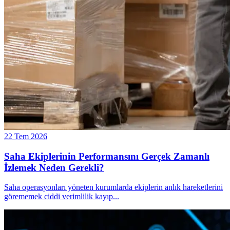
22 Tem 2026
Saha Ekiplerinin Performansını Gerçek Zamanlı
İzlemek Neden Gerekli?
Saha operasyonları yöneten kurumlarda ekiplerin anlık hareketlerini
görememek ciddi verimlilik kayıp
...