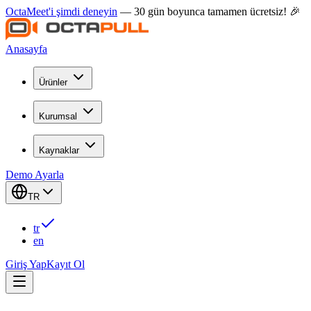
OctaMeet'i şimdi deneyin
— 30 gün boyunca tamamen ücretsiz! 🎉
Anasayfa
Ürünler
Kurumsal
Kaynaklar
Demo Ayarla
TR
tr
en
Giriş Yap
Kayıt Ol