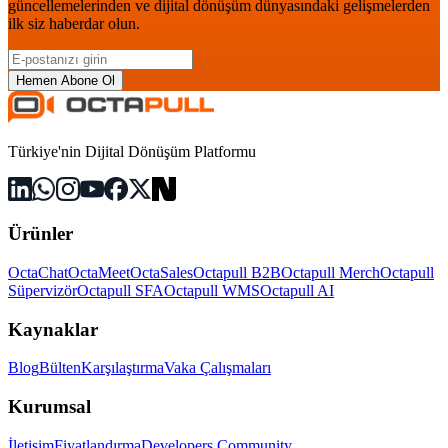
güncellemelerinden ve dijital dönüşüm dünyasındaki gelişmelerden
ilk siz haberdar olun.
Hemen Abone Ol
Türkiye'nin Dijital Dönüşüm Platformu
Ürünler
OctaChat
OctaMeet
OctaSales
Octapull B2B
Octapull Merch
Octapull
Süpervizör
Octapull SFA
Octapull WMS
Octapull AI
Kaynaklar
Blog
Bülten
Karşılaştırma
Vaka Çalışmaları
Kurumsal
İletişim
Fiyatlandırma
Developers Community