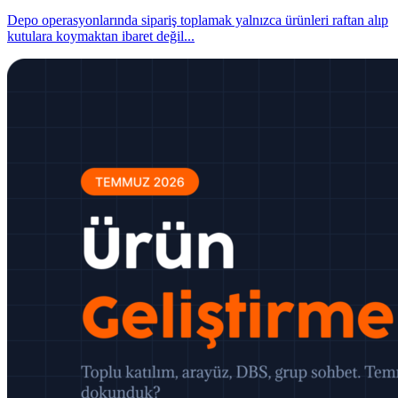
Depo operasyonlarında sipariş toplamak yalnızca ürünleri raftan alıp
kutulara koymaktan ibaret değil
...