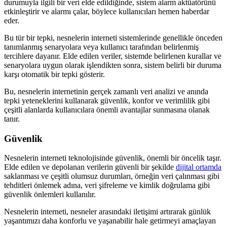
durumuyla ilgili bir veri elde edildiğinde, sistem alarm aktüatörünü
etkinleştirir ve alarmı çalar, böylece kullanıcıları hemen haberdar
eder.
Bu tür bir tepki, nesnelerin interneti sistemlerinde genellikle önceden
tanımlanmış senaryolara veya kullanıcı tarafından belirlenmiş
tercihlere dayanır. Elde edilen veriler, sistemde belirlenen kurallar ve
senaryolara uygun olarak işlendikten sonra, sistem belirli bir duruma
karşı otomatik bir tepki gösterir.
Bu, nesnelerin internetinin gerçek zamanlı veri analizi ve anında
tepki yeteneklerini kullanarak güvenlik, konfor ve verimlilik gibi
çeşitli alanlarda kullanıcılara önemli avantajlar sunmasına olanak
tanır.
Güvenlik
Nesnelerin interneti teknolojisinde güvenlik, önemli bir öncelik taşır.
Elde edilen ve depolanan verilerin güvenli bir şekilde
dijital ortamda
saklanması ve çeşitli olumsuz durumları, örneğin veri çalınması gibi
tehditleri önlemek adına, veri şifreleme ve kimlik doğrulama gibi
güvenlik önlemleri kullanılır.
Nesnelerin interneti, nesneler arasındaki iletişimi artırarak günlük
yaşantımızı daha konforlu ve yaşanabilir hale getirmeyi amaçlayan