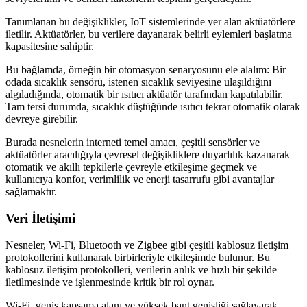
Tanımlanan bu değişiklikler, IoT sistemlerinde yer alan aktüatörlere
iletilir. Aktüatörler, bu verilere dayanarak belirli eylemleri başlatma
kapasitesine sahiptir.
Bu bağlamda, örneğin bir otomasyon senaryosunu ele alalım: Bir
odada sıcaklık sensörü, istenen sıcaklık seviyesine ulaşıldığını
algıladığında, otomatik bir ısıtıcı aktüatör tarafından kapatılabilir.
Tam tersi durumda, sıcaklık düştüğünde ısıtıcı tekrar otomatik olarak
devreye girebilir.
Burada nesnelerin interneti temel amacı, çeşitli sensörler ve
aktüatörler aracılığıyla çevresel değişikliklere duyarlılık kazanarak
otomatik ve akıllı tepkilerle çevreyle etkileşime geçmek ve
kullanıcıya konfor, verimlilik ve enerji tasarrufu gibi avantajlar
sağlamaktır.
Veri İletişimi
Nesneler, Wi-Fi, Bluetooth ve Zigbee gibi çeşitli kablosuz iletişim
protokollerini kullanarak birbirleriyle etkileşimde bulunur. Bu
kablosuz iletişim protokolleri, verilerin anlık ve hızlı bir şekilde
iletilmesinde ve işlenmesinde kritik bir rol oynar.
Wi-Fi, geniş kapsama alanı ve yüksek bant genişliği sağlayarak