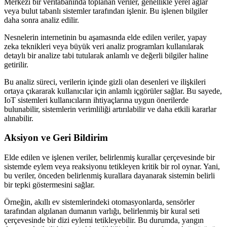
Merkezi bir veritabanında toplanan veriler, genellikle yerel ağlar
veya bulut tabanlı sistemler tarafından işlenir. Bu işlenen bilgiler
daha sonra analiz edilir.
Nesnelerin internetinin bu aşamasında elde edilen veriler, yapay
zeka teknikleri veya büyük veri analiz programları kullanılarak
detaylı bir analize tabi tutularak anlamlı ve değerli bilgiler haline
getirilir.
Bu analiz süreci, verilerin içinde gizli olan desenleri ve ilişkileri
ortaya çıkararak kullanıcılar için anlamlı içgörüler sağlar. Bu sayede,
IoT sistemleri kullanıcıların ihtiyaçlarına uygun önerilerde
bulunabilir, sistemlerin verimliliği artırılabilir ve daha etkili kararlar
alınabilir.
Aksiyon ve Geri Bildirim
Elde edilen ve işlenen veriler, belirlenmiş kurallar çerçevesinde bir
sistemde eylem veya reaksiyonu tetikleyen kritik bir rol oynar. Yani,
bu veriler, önceden belirlenmiş kurallara dayanarak sistemin belirli
bir tepki göstermesini sağlar.
Örneğin, akıllı ev sistemlerindeki otomasyonlarda, sensörler
tarafından algılanan dumanın varlığı, belirlenmiş bir kural seti
çerçevesinde bir dizi eylemi tetikleyebilir. Bu durumda, yangın