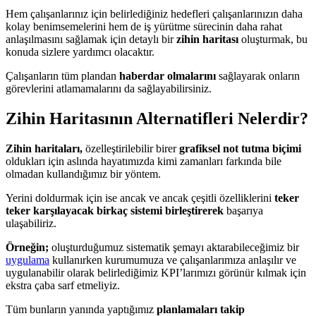
Hem çalışanlarınız için belirlediğiniz hedefleri çalışanlarınızın daha
kolay benimsemelerini hem de iş yürütme sürecinin daha rahat
anlaşılmasını sağlamak için detaylı bir
zihin haritası
oluşturmak, bu
konuda sizlere yardımcı olacaktır.
Çalışanların tüm plandan
haberdar olmalarını
sağlayarak onların
görevlerini atlamamalarını da sağlayabilirsiniz.
Zihin Haritasının Alternatifleri Nelerdir?
Zihin haritaları,
özelleştirilebilir birer
grafiksel not tutma biçimi
oldukları için aslında hayatımızda kimi zamanları farkında bile
olmadan kullandığımız bir yöntem.
Yerini doldurmak için ise ancak ve ancak çeşitli özelliklerini
teker
teker karşılayacak birkaç sistemi birleştirerek
başarıya
ulaşabiliriz.
Örneğin;
oluşturduğumuz sistematik şemayı aktarabileceğimiz bir
uygulama
kullanırken kurumumuza ve çalışanlarımıza anlaşılır ve
uygulanabilir olarak belirlediğimiz KPI’larımızı görünür kılmak için
ekstra çaba sarf etmeliyiz.
Tüm bunların yanında yaptığımız
planlamaları takip