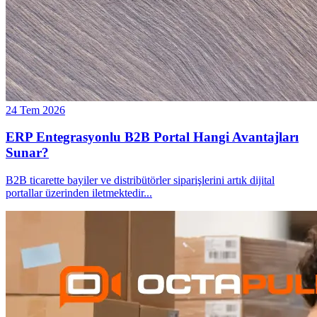
24 Tem 2026
ERP Entegrasyonlu B2B Portal Hangi Avantajları
Sunar?
B2B ticarette bayiler ve distribütörler siparişlerini artık dijital
portallar üzerinden iletmektedir
...