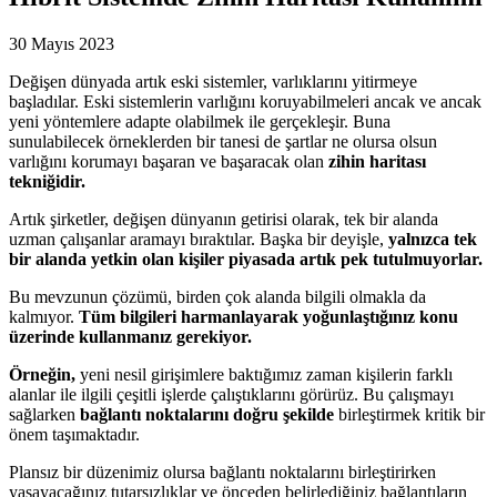
30 Mayıs 2023
Değişen dünyada artık eski sistemler, varlıklarını yitirmeye
başladılar. Eski sistemlerin varlığını koruyabilmeleri ancak ve ancak
yeni yöntemlere adapte olabilmek ile gerçekleşir. Buna
sunulabilecek örneklerden bir tanesi de şartlar ne olursa olsun
varlığını korumayı başaran ve başaracak olan
zihin haritası
tekniğidir.
Artık şirketler, değişen dünyanın getirisi olarak, tek bir alanda
uzman çalışanlar aramayı bıraktılar. Başka bir deyişle,
yalnızca tek
bir alanda yetkin olan kişiler piyasada artık pek tutulmuyorlar.
Bu mevzunun çözümü, birden çok alanda bilgili olmakla da
kalmıyor.
Tüm bilgileri harmanlayarak yoğunlaştığınız konu
üzerinde kullanmanız gerekiyor.
Örneğin,
yeni nesil girişimlere baktığımız zaman kişilerin farklı
alanlar ile ilgili çeşitli işlerde çalıştıklarını görürüz. Bu çalışmayı
sağlarken
bağlantı noktalarını doğru şekilde
birleştirmek kritik bir
önem taşımaktadır.
Plansız bir düzenimiz olursa bağlantı noktalarını birleştirirken
yaşayacağınız tutarsızlıklar ve önceden belirlediğiniz bağlantıların