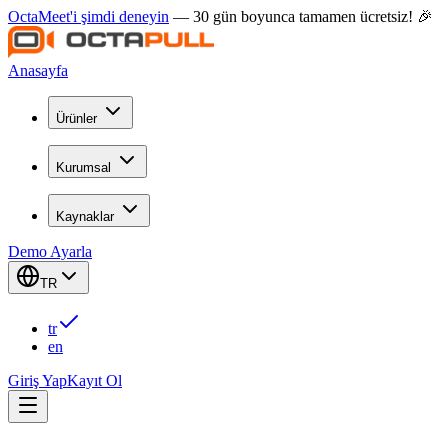
OctaMeet'i şimdi deneyin
— 30 gün boyunca tamamen ücretsiz! 🎉
Anasayfa
Ürünler
Kurumsal
Kaynaklar
Demo Ayarla
TR
tr
en
Giriş Yap
Kayıt Ol