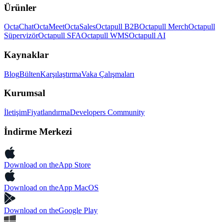
Ürünler
OctaChat
OctaMeet
OctaSales
Octapull B2B
Octapull Merch
Octapull
Süpervizör
Octapull SFA
Octapull WMS
Octapull AI
Kaynaklar
Blog
Bülten
Karşılaştırma
Vaka Çalışmaları
Kurumsal
İletişim
Fiyatlandırma
Developers Community
İndirme Merkezi
Download on the
App Store
Download on the
App MacOS
Download on the
Google Play