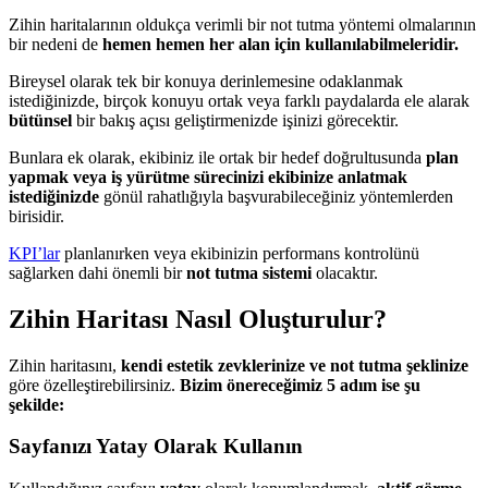
Zihin haritalarının oldukça verimli bir not tutma yöntemi olmalarının
bir nedeni de
hemen hemen her alan için kullanılabilmeleridir.
Bireysel olarak tek bir konuya derinlemesine odaklanmak
istediğinizde, birçok konuyu ortak veya farklı paydalarda ele alarak
bütünsel
bir bakış açısı geliştirmenizde işinizi görecektir.
Bunlara ek olarak, ekibiniz ile ortak bir hedef doğrultusunda
plan
yapmak veya iş yürütme sürecinizi ekibinize anlatmak
istediğinizde
gönül rahatlığıyla başvurabileceğiniz yöntemlerden
birisidir.
KPI’lar
planlanırken veya ekibinizin performans kontrolünü
sağlarken dahi önemli bir
not tutma sistemi
olacaktır.
Zihin Haritası Nasıl Oluşturulur?
Zihin haritasını,
kendi estetik zevklerinize ve not tutma şeklinize
göre özelleştirebilirsiniz.
Bizim önereceğimiz 5 adım ise şu
şekilde:
Sayfanızı Yatay Olarak Kullanın