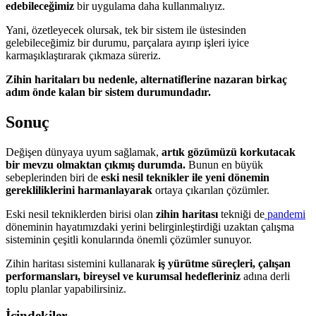
edebileceğimiz
bir uygulama daha kullanmalıyız.
Yani, özetleyecek olursak, tek bir sistem ile üstesinden
gelebileceğimiz bir durumu, parçalara ayırıp işleri iyice
karmaşıklaştırarak çıkmaza süreriz.
Zihin haritaları bu nedenle, alternatiflerine nazaran birkaç
adım önde kalan bir sistem durumundadır.
Sonuç
Değişen dünyaya uyum sağlamak,
artık gözümüzü korkutacak
bir mevzu olmaktan çıkmış durumda.
Bunun en büyük
sebeplerinden biri de
eski nesil teknikler ile yeni dönemin
gerekliliklerini harmanlayarak
ortaya çıkarılan çözümler.
Eski nesil tekniklerden birisi olan
zihin haritası
tekniği de
pandemi
döneminin hayatımızdaki yerini belirginleştirdiği uzaktan çalışma
sisteminin çeşitli konularında önemli çözümler sunuyor.
Zihin haritası sistemini kullanarak
iş yürütme süreçleri, çalışan
performansları, bireysel ve kurumsal hedefleriniz
adına derli
toplu planlar yapabilirsiniz.
İçindekiler