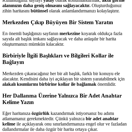
Kullandığınız sayfayı
yatay
olarak konumlandırmak,
aktif görme
alanınızın daha geniş olmasını sağlayacaktır.
Oluşturduğunuz
zihin haritasını
bütünsel
olarak anlamlandırmanızı kolaylaştırır.
Merkezden Çıkıp Büyüyen Bir Sistem Yaratın
En önemli başlığınızı sayfanın
merkezine
koyarak oldukça fazla
sayıda alt başlık imkanı sağlayacak ve daha anlaşılır bir harita
oluşturmanızı mümkün kılacaktır.
Birbiriyle İlgili Başlıkları ve Bilgileri Kollar ile
Bağlayın
Merkezden çıkaracağınız her bir alt başlık, farklı bir konuyu ele
alacaktır. Kendisini daha iyi açıklayan bir sistem yaratabilmek için
alakalı kısımlarını birbirine kollar ile bağlamak
önemlidir.
Her Dallanma Üzerine Yalnızca Bir Adet Anahtar
Kelime Yazın
Eğer haritanıza
özgürlük
kazandırmak istiyorsanız bu adımı
atlamamanız gerekmektedir. Çünkü yalnızca
bir adet anahtar
kelime
ile açıklayarak onu sınırlandırmanıza engel olur ve fazladan
dallandırmalar ile daha özgür bir harita ortaya çıkar.