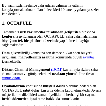
Bu yazımızda freelance çalışanların çalışma hayatlarını
kolaylaştırmak adına kullanabilecekleri 10 tane uygulamayı sizler
için derledik.
1. OCTAPULL
Tamamen
Türk yazılımcılar tarafından geliştirilen
bir
video
konferans
uygulaması olan OCTAPULL, saha çalışmalarınızın
birçoğunu
tek bir platform üzerinde
yapabilme kolaylığı
sağlamaktadır.
Data güvenilirliği
konusuna son derece dikkat eden bu yerli
uygulama,
maliyetlerinizi azaltma
konusunda büyük
avantaj
içermektedir.
Distant Channel Management
(DCM)
kavramıyla sizlere saha
elemanlarınızı ve görüşmelerinizi
uzaktan yönetebilme fırsatı
sunmaktadır.
Fiyatlandırma
konusunda
müşteri dostu
olabilme hedefi olan
OCTAPULL
sabit dolar kuru
ile ödeme kabul etmektedir. Ayrıca
müşterilerine diledikleri zaman üyeliklerini herhangi bir
cayma
bedeli ödemeden iptal etme hakkı
da sunmaktadır.