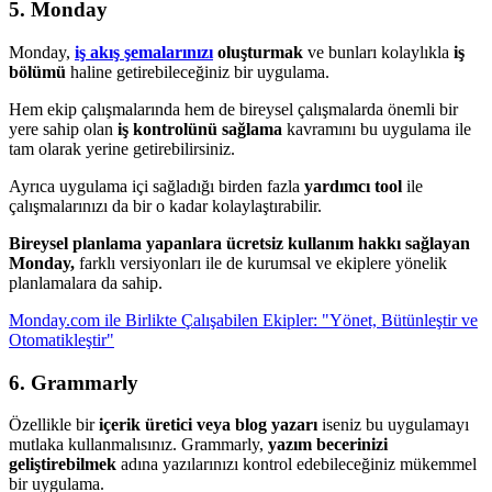
5. Monday
Monday,
iş akış şemalarınızı
oluşturmak
ve bunları kolaylıkla
iş
bölümü
haline getirebileceğiniz bir uygulama.
Hem ekip çalışmalarında hem de bireysel çalışmalarda önemli bir
yere sahip olan
iş kontrolünü sağlama
kavramını bu uygulama ile
tam olarak yerine getirebilirsiniz.
Ayrıca uygulama içi sağladığı birden fazla
yardımcı tool
ile
çalışmalarınızı da bir o kadar kolaylaştırabilir.
Bireysel planlama yapanlara ücretsiz kullanım hakkı sağlayan
Monday,
farklı versiyonları ile de kurumsal ve ekiplere yönelik
planlamalara da sahip.
Monday.com ile Birlikte Çalışabilen Ekipler: "Yönet, Bütünleştir ve
Otomatikleştir"
6. Grammarly
Özellikle bir
içerik üretici veya blog yazarı
iseniz bu uygulamayı
mutlaka kullanmalısınız. Grammarly,
yazım becerinizi
geliştirebilmek
adına yazılarınızı kontrol edebileceğiniz mükemmel
bir uygulama.