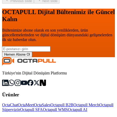
Previous slide
Next slide
OCTAPULL Dijital Bültenimiz ile Güncel
Kalın
Bültenimize abone olarak en son yeniliklerden, ürün
güncellemelerinden ve dijital dönüşüm dünyasındaki gelişmelerden
ilk siz haberdar olun.
Hemen Abone Ol
Türkiye'nin Dijital Dönüşüm Platformu
Ürünler
OctaChat
OctaMeet
OctaSales
Octapull B2B
Octapull Merch
Octapull
Süpervizör
Octapull SFA
Octapull WMS
Octapull AI