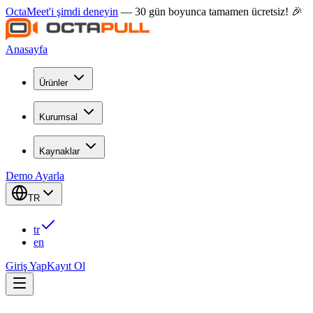
OctaMeet'i şimdi deneyin
— 30 gün boyunca tamamen ücretsiz! 🎉
Anasayfa
Ürünler
Kurumsal
Kaynaklar
Demo Ayarla
TR
tr
en
Giriş Yap
Kayıt Ol