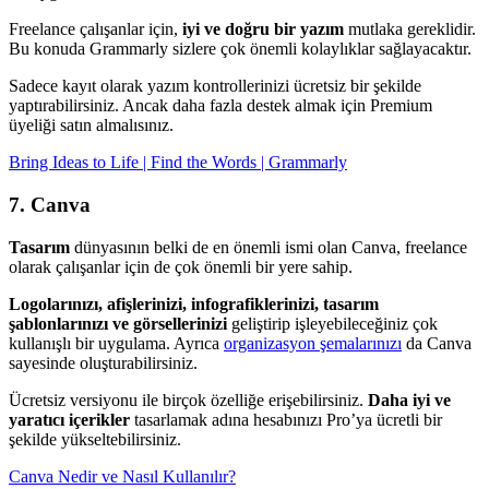
Freelance çalışanlar için,
iyi ve doğru bir yazım
mutlaka gereklidir.
Bu konuda Grammarly sizlere çok önemli kolaylıklar sağlayacaktır.
Sadece kayıt olarak yazım kontrollerinizi ücretsiz bir şekilde
yaptırabilirsiniz. Ancak daha fazla destek almak için Premium
üyeliği satın almalısınız.
Bring Ideas to Life | Find the Words | Grammarly
7. Canva
Tasarım
dünyasının belki de en önemli ismi olan Canva, freelance
olarak çalışanlar için de çok önemli bir yere sahip.
Logolarınızı, afişlerinizi, infografiklerinizi, tasarım
şablonlarınızı ve görsellerinizi
geliştirip işleyebileceğiniz çok
kullanışlı bir uygulama. Ayrıca
organizasyon şemalarınızı
da Canva
sayesinde oluşturabilirsiniz.
Ücretsiz versiyonu ile birçok özelliğe erişebilirsiniz.
Daha iyi ve
yaratıcı içerikler
tasarlamak adına hesabınızı Pro’ya ücretli bir
şekilde yükseltebilirsiniz.
Canva Nedir ve Nasıl Kullanılır?