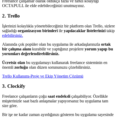
Freelance çalışanlar olarak oldukça fazla ve farklı kolaylığı
OCTAPULL ile elde edebileceğinizi unutmayınız.
2. Trello
İşlerinizi kolaylıkla yönetebileceğiniz bir platform olan Trello, sizlere
sağladığı
organizasyon birimleri
ile
yapılacaklar listelerinizi
takip
edebilirsiniz.
Alanında çok popüler olan bu uygulama ile arkadaşlarınızla
ortak
bir çalışma alanı
kurabilir ve yaptığınız projelere
yorum yapıp bu
yorumları değerlendirebilirsiniz.
Ücretsiz olan
bu uygulamayı kullanarak freelance sisteminin en
önemli
zorluğu
olan düzen sorununuzu çözebilirsiniz.
Trello Kullanımı-Proje ve Ekip Yönetim Çözümü
3. Clockify
Freelance çalışanların çoğu
saat endeksli
çalışabiliyor. Özellikle
müşterinizle saat bazlı anlaşmalar yapıyorsanız bu uygulama tam
size göre.
Bir işe ne kadar zaman ayırdığınızı gösteren bu uygulama sayesinde