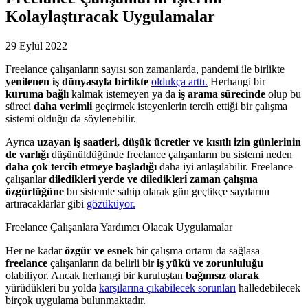
Kolaylaştıracak Uygulamalar
29 Eylül 2022
Freelance çalışanların sayısı son zamanlarda, pandemi ile birlikte
yenilenen iş dünyasıyla birlikte
oldukça arttı.
Herhangi bir
kuruma bağlı
kalmak istemeyen ya da
iş arama sürecinde
olup bu
süreci
daha verimli
geçirmek isteyenlerin tercih ettiği bir çalışma
sistemi olduğu da söylenebilir.
Ayrıca
uzayan iş saatleri, düşük ücretler ve kısıtlı izin günlerinin
de varlığı
düşünüldüğünde freelance çalışanların bu sistemi neden
daha çok tercih etmeye başladığı
daha iyi anlaşılabilir. Freelance
çalışanlar
diledikleri yerde ve diledikleri zaman
çalışma
özgürlüğüne
bu sistemle sahip olarak gün geçtikçe sayılarını
artıracaklarlar gibi
gözüküyor.
Freelance Çalışanlara Yardımcı Olacak Uygulamalar
Her ne kadar
özgür ve esnek
bir çalışma ortamı da sağlasa
freelance
çalışanların da belirli bir
iş yükü ve zorunluluğu
olabiliyor. Ancak herhangi bir kuruluştan
bağımsız olarak
yürüdükleri bu yolda
karşılarına çıkabilecek sorunları
halledebilecek
birçok uygulama bulunmaktadır.