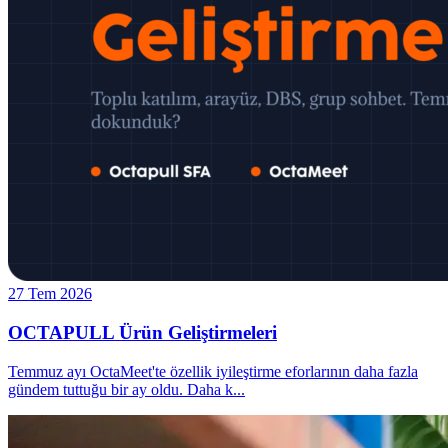
27 Tem 2026
OCTAPULL Ürün Geliştirmeleri
Temmuz ayı OctaMeet'te özellik iyileştirme eforlarının daha fazla
gündem tuttuğu bir ay oldu. Daha k
...