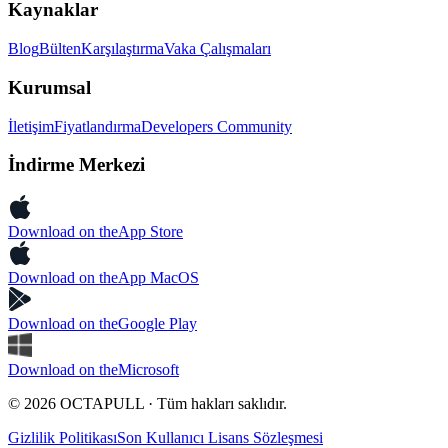
Kaynaklar
Blog
Bülten
Karşılaştırma
Vaka Çalışmaları
Kurumsal
İletişim
Fiyatlandırma
Developers Community
İndirme Merkezi
Download on the
App Store
Download on the
App MacOS
Download on the
Google Play
Download on the
Microsoft
© 2026 OCTAPULL · Tüm hakları saklıdır.
Gizlilik Politikası
Son Kullanıcı Lisans Sözleşmesi