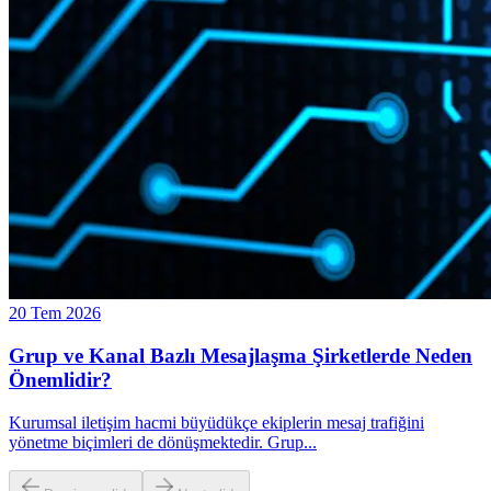
20 Tem 2026
Grup ve Kanal Bazlı Mesajlaşma Şirketlerde Neden
Önemlidir?
Kurumsal iletişim hacmi büyüdükçe ekiplerin mesaj trafiğini
yönetme biçimleri de dönüşmektedir. Grup
...