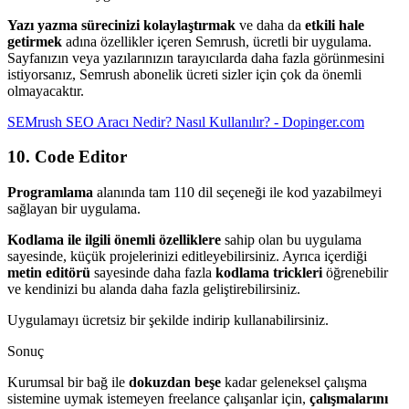
Yazı yazma sürecinizi kolaylaştırmak
ve daha da
etkili hale
getirmek
adına özellikler içeren Semrush, ücretli bir uygulama.
Sayfanızın veya yazılarınızın tarayıcılarda daha fazla görünmesini
istiyorsanız, Semrush abonelik ücreti sizler için çok da önemli
olmayacaktır.
SEMrush SEO Aracı Nedir? Nasıl Kullanılır? - Dopinger.com
10. Code Editor
Programlama
alanında tam 110 dil seçeneği ile kod yazabilmeyi
sağlayan bir uygulama.
Kodlama ile ilgili önemli özelliklere
sahip olan bu uygulama
sayesinde, küçük projelerinizi editleyebilirsiniz. Ayrıca içerdiği
metin editörü
sayesinde daha fazla
kodlama trickleri
öğrenebilir
ve kendinizi bu alanda daha fazla geliştirebilirsiniz.
Uygulamayı ücretsiz bir şekilde indirip kullanabilirsiniz.
Sonuç
Kurumsal bir bağ ile
dokuzdan beşe
kadar geleneksel çalışma
sistemine uymak istemeyen freelance çalışanlar için,
çalışmalarını