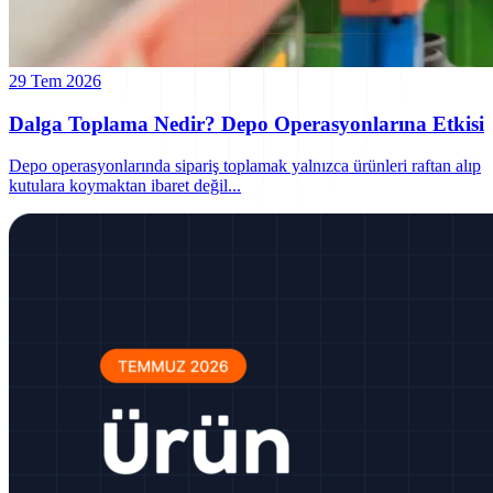
29 Tem 2026
Dalga Toplama Nedir? Depo Operasyonlarına Etkisi
Depo operasyonlarında sipariş toplamak yalnızca ürünleri raftan alıp
kutulara koymaktan ibaret değil
...