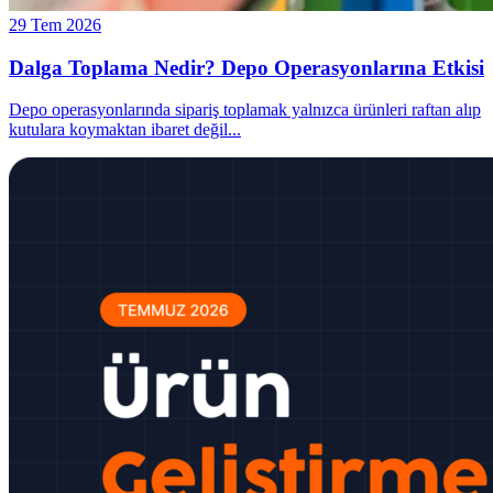
29 Tem 2026
Dalga Toplama Nedir? Depo Operasyonlarına Etkisi
Depo operasyonlarında sipariş toplamak yalnızca ürünleri raftan alıp
kutulara koymaktan ibaret değil
...