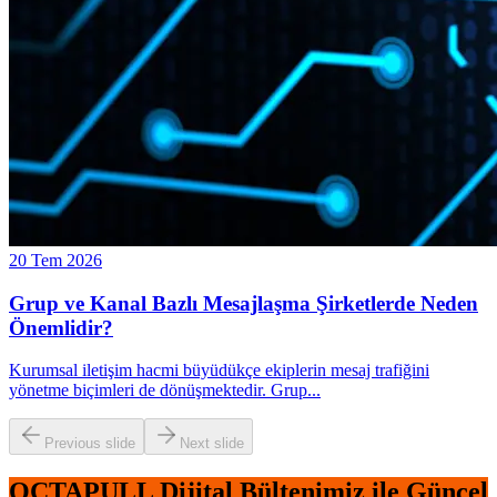
20 Tem 2026
Grup ve Kanal Bazlı Mesajlaşma Şirketlerde Neden
Önemlidir?
Kurumsal iletişim hacmi büyüdükçe ekiplerin mesaj trafiğini
yönetme biçimleri de dönüşmektedir. Grup
...
Previous slide
Next slide
OCTAPULL Dijital Bültenimiz ile Güncel