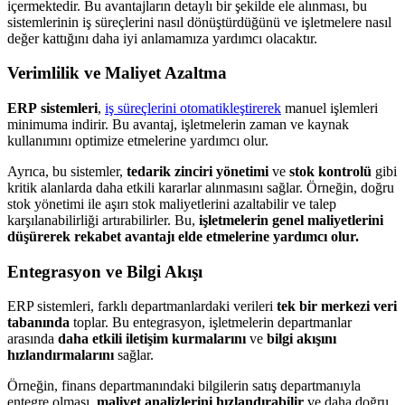
içermektedir. Bu avantajların detaylı bir şekilde ele alınması, bu
sistemlerinin iş süreçlerini nasıl dönüştürdüğünü ve işletmelere nasıl
değer kattığını daha iyi anlamamıza yardımcı olacaktır.
Verimlilik ve Maliyet Azaltma
ERP
sistemleri
,
iş süreçlerini otomatikleştirerek
manuel işlemleri
minimuma indirir. Bu avantaj, işletmelerin zaman ve kaynak
kullanımını optimize etmelerine yardımcı olur.
Ayrıca, bu sistemler,
tedarik zinciri yönetimi
ve
stok kontrolü
gibi
kritik alanlarda daha etkili kararlar alınmasını sağlar. Örneğin, doğru
stok yönetimi ile aşırı stok maliyetlerini azaltabilir ve talep
karşılanabilirliği artırabilirler. Bu,
işletmelerin genel maliyetlerini
düşürerek rekabet avantajı elde etmelerine yardımcı olur.
Entegrasyon ve Bilgi Akışı
ERP sistemleri, farklı departmanlardaki verileri
tek bir merkezi veri
tabanında
toplar. Bu entegrasyon, işletmelerin departmanlar
arasında
daha etkili iletişim kurmalarını
ve
bilgi akışını
hızlandırmalarını
sağlar.
Örneğin, finans departmanındaki bilgilerin satış departmanıyla
entegre olması,
maliyet analizlerini hızlandırabilir
ve daha doğru