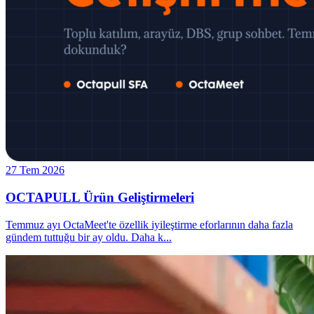
27 Tem 2026
OCTAPULL Ürün Geliştirmeleri
Temmuz ayı OctaMeet'te özellik iyileştirme eforlarının daha fazla
gündem tuttuğu bir ay oldu. Daha k
...