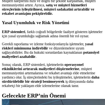
Müşteri taleplerini hızlı ve doğru bir şekilde karşılamak, müşteri
memnuniyetini artırır. Ayrıca,
satış ve müşteri hizmetleri
süreçlerinin iyileştirilmesi, müşteri sadakatini artırabilir ve
rekabet avantajını pekiştirebilir.
Yasal Uyumluluk ve Risk Yönetimi
ERP sistemleri
, farklı coğrafi bölgelerde faaliyet gösteren işletmeler
için yasal uyumluluğu sağlamak adına önemli bir rol oynar.
Gerekli raporlama ve izleme fonksiyonlarıyla işletmeler,
yasal
riskleri minimuma indirebilir
ve düzenlemelere uyum
sağlayabilirler. Bu da hukuki sorunlardan kaynaklanan
potansiyel
maliyetleri azaltabilir
.
Sonuç olarak, ERP sistemleri, işletmelerin
operasyonel
etkinliklerini artırarak maliyetleri düşürmelerine
, müşteri
memnuniyetini artırmalarına ve rekabet avantajı elde etmelerine
yardımcı olur. İş süreçlerindeki bu iyileştirmeler, işletmelerin
daha
sürdürülebilir bir strateji benimseyerek
iş dünyasında daha
rekabetçi bir yaklaşım elde izlemelerine olanak tanır.
Gelecekte ERP’nin Önemi