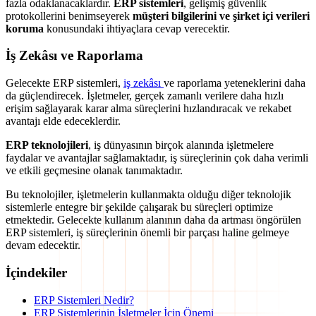
fazla odaklanacaklardır.
ERP sistemleri
, gelişmiş güvenlik
protokollerini benimseyerek
müşteri bilgilerini ve şirket içi verileri
koruma
konusundaki ihtiyaçlara cevap verecektir.
İş Zekâsı ve Raporlama
Gelecekte ERP sistemleri,
iş zekâsı
ve raporlama yeteneklerini daha
da güçlendirecek. İşletmeler, gerçek zamanlı verilere daha hızlı
erişim sağlayarak karar alma süreçlerini hızlandıracak ve rekabet
avantajı elde edeceklerdir.
ERP teknolojileri
, iş dünyasının birçok alanında işletmelere
faydalar ve avantajlar sağlamaktadır, iş süreçlerinin çok daha verimli
ve etkili geçmesine olanak tanımaktadır.
Bu teknolojiler, işletmelerin kullanmakta olduğu diğer teknolojik
sistemlerle entegre bir şekilde çalışarak bu süreçleri optimize
etmektedir. Gelecekte kullanım alanının daha da artması öngörülen
ERP sistemleri, iş süreçlerinin önemli bir parçası haline gelmeye
devam edecektir.
İçindekiler
ERP Sistemleri Nedir?
ERP Sistemlerinin İşletmeler İçin Önemi