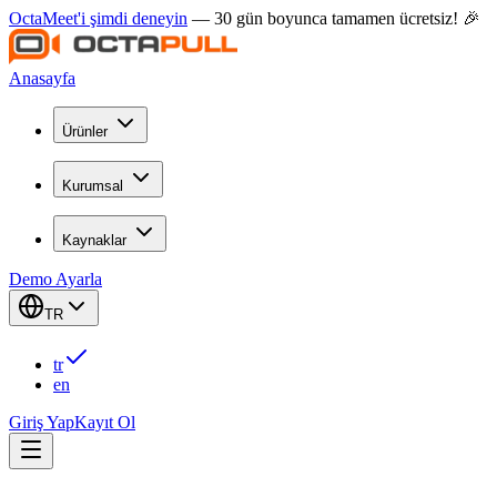
OctaMeet'i şimdi deneyin
— 30 gün boyunca tamamen ücretsiz! 🎉
Anasayfa
Ürünler
Kurumsal
Kaynaklar
Demo Ayarla
TR
tr
en
Giriş Yap
Kayıt Ol