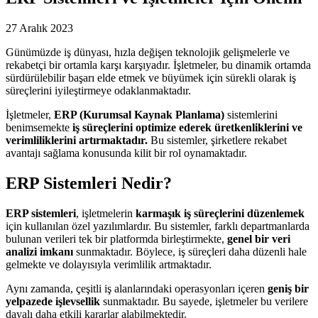
27 Aralık 2023
Günümüzde iş dünyası, hızla değişen teknolojik gelişmelerle ve
rekabetçi bir ortamla karşı karşıyadır. İşletmeler, bu dinamik ortamda
sürdürülebilir başarı elde etmek ve büyümek için sürekli olarak iş
süreçlerini iyileştirmeye odaklanmaktadır.
İşletmeler,
ERP (Kurumsal Kaynak Planlama)
sistemlerini
benimsemekte
iş süreçlerini optimize ederek üretkenliklerini ve
verimliliklerini artırmaktadır.
Bu sistemler, şirketlere rekabet
avantajı sağlama konusunda kilit bir rol oynamaktadır.
ERP Sistemleri Nedir?
ERP sistemleri
, işletmelerin
karmaşık iş süreçlerini düzenlemek
için kullanılan özel yazılımlardır. Bu sistemler, farklı departmanlarda
bulunan verileri tek bir platformda birleştirmekte,
genel bir veri
analizi imkanı
sunmaktadır. Böylece, iş süreçleri daha düzenli hale
gelmekte ve dolayısıyla verimlilik artmaktadır.
Aynı zamanda, çeşitli iş alanlarındaki operasyonları içeren
geniş bir
yelpazede işlevsellik
sunmaktadır. Bu sayede, işletmeler bu verilere
dayalı daha etkili kararlar alabilmektedir.